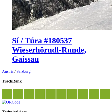
Sí / Túra #180537
Wieserhörndl-Runde,
Gaissau
Austria
/
Salzburg
TrackRank
Technical data