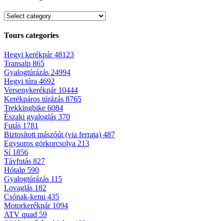
Tours categories
Hegyi kerékpár
48123
Transalp
865
Gyalogtúrázás
24994
Hegyi túra
4692
Versenykerékpár
10444
Kerékpáros túrázás
8765
Trekkingbike
6084
Északi gyaloglás
370
Futás
1781
Biztosított mászóút (via ferrata)
487
Egysoros görkorcsolya
213
Sí
1856
Távfutás
827
Hótalp
590
Gyalogtúrázás
115
Lovaglás
182
Csónak-kenu
435
Motorkerékpár
1094
ATV quad
59