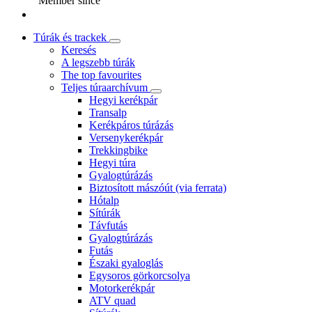
Member since
Túrák és trackek
Keresés
A legszebb túrák
The top favourites
Teljes túraarchívum
Hegyi kerékpár
Transalp
Kerékpáros túrázás
Versenykerékpár
Trekkingbike
Hegyi túra
Gyalogtúrázás
Biztosított mászóút (via ferrata)
Hótalp
Sítúrák
Távfutás
Gyalogtúrázás
Futás
Északi gyaloglás
Egysoros görkorcsolya
Motorkerékpár
ATV quad