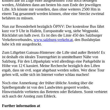
können alle im Zuge einer ausgedehnten Tour noch bestiegen
werden, Abfahrten dann am besten bis zum Ende der jeweiligen
Lifte. Ich könnte mir vorstellen, dass ohne weiteres 2500 Hm in
einem Tag gesammelt werden können, ohne eine Strecke zweimal
befahren zu müssen.
Nun zur Besonderheit bezüglich ÖPNV: Der kostenlose Bus fährt
kurz vor 9 Uhr in Hallein, Europastraße weg, siehe Wegpunkt.
Rückfahrt um halb zwei. Es ist dies die Linie 450 des Salzburger
Verkehrsverbundes,
www.salzburg-verkehr.at
, den Busfahrplan
habe ich mir ausgedruckt.
Zum Liftgebiet Gaissau-Hintersee: die Lifte sind außer Betrieb! Es
ist deshalb ein ideales Tourengebiet in unmittelbarer Nähe von
Salzburg. Für den Liftparkplatz wird allerdings eine Parkgebühr in
Höhe von 12 € kassiert. Meine Recherche bezüglich den Liften
ergab, dass sie evtl. sogar abgebaut werden sollen. Wer diese Tour
gehen will, sollte sich im Internet vorher schlau machen!
Noch eine Anmerkung: der früher übliche Anstieg über die
Spielbergstraße ist von den Landwirten gesperrt worden,
Hinweistafeln verbieten das Betreten oder Befahren. Somit verbietet
sich auch der Anstieg zum Eibleck.
Further information at