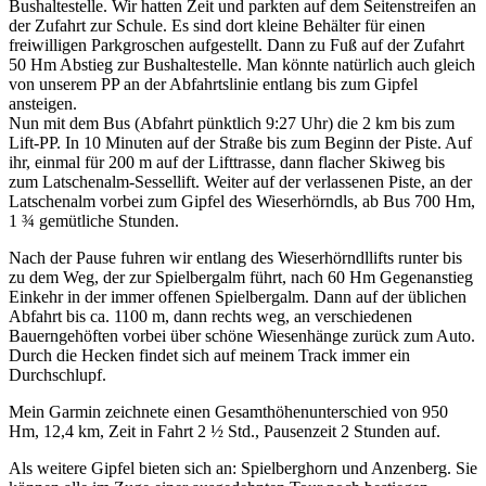
Bushaltestelle. Wir hatten Zeit und parkten auf dem Seitenstreifen an
der Zufahrt zur Schule. Es sind dort kleine Behälter für einen
freiwilligen Parkgroschen aufgestellt. Dann zu Fuß auf der Zufahrt
50 Hm Abstieg zur Bushaltestelle. Man könnte natürlich auch gleich
von unserem PP an der Abfahrtslinie entlang bis zum Gipfel
ansteigen.
Nun mit dem Bus (Abfahrt pünktlich 9:27 Uhr) die 2 km bis zum
Lift-PP. In 10 Minuten auf der Straße bis zum Beginn der Piste. Auf
ihr, einmal für 200 m auf der Lifttrasse, dann flacher Skiweg bis
zum Latschenalm-Sessellift. Weiter auf der verlassenen Piste, an der
Latschenalm vorbei zum Gipfel des Wieserhörndls, ab Bus 700 Hm,
1 ¾ gemütliche Stunden.
Nach der Pause fuhren wir entlang des Wieserhörndllifts runter bis
zu dem Weg, der zur Spielbergalm führt, nach 60 Hm Gegenanstieg
Einkehr in der immer offenen Spielbergalm. Dann auf der üblichen
Abfahrt bis ca. 1100 m, dann rechts weg, an verschiedenen
Bauerngehöften vorbei über schöne Wiesenhänge zurück zum Auto.
Durch die Hecken findet sich auf meinem Track immer ein
Durchschlupf.
Mein Garmin zeichnete einen Gesamthöhenunterschied von 950
Hm, 12,4 km, Zeit in Fahrt 2 ½ Std., Pausenzeit 2 Stunden auf.
Als weitere Gipfel bieten sich an: Spielberghorn und Anzenberg. Sie