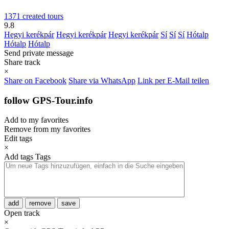
1371 created tours
9.8
Hegyi kerékpár
Hegyi kerékpár
Hegyi kerékpár
Sí
Sí
Sí
Hótalp
Hótalp
Hótalp
Send private message
Share track
×
Share on Facebook
Share via WhatsApp
Link per E-Mail teilen
follow GPS-Tour.info
Add to my favorites
Remove from my favorites
Edit tags
×
Add tags
Tags
add
remove
save
Open track
×