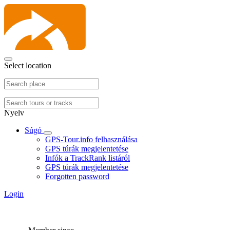
Select location
Nyelv
Súgó
GPS-Tour.info felhasználása
GPS túrák megjelentetése
Infók a TrackRank listáról
GPS túrák megjelentetése
Forgotten password
Login