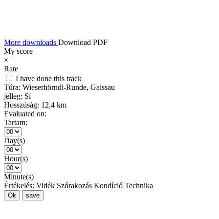
More downloads
Download PDF
My score
×
Rate
I have done this track
Túra:
Wieserhörndl-Runde, Gaissau
jelleg:
Sí
Hosszúság:
12,4 km
Evaluated on:
Tartam:
Day(s)
Hour(s)
Minute(s)
Értékelés:
Vidék
Szórakozás
Kondíció
Technika
Ok
save