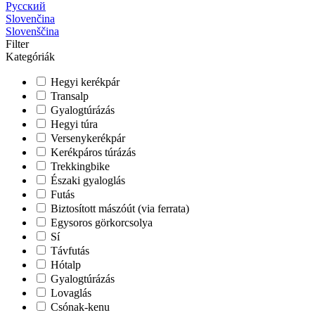
Русский
Slovenčina
Slovenščina
Filter
Kategóriák
Hegyi kerékpár
Transalp
Gyalogtúrázás
Hegyi túra
Versenykerékpár
Kerékpáros túrázás
Trekkingbike
Északi gyaloglás
Futás
Biztosított mászóút (via ferrata)
Egysoros görkorcsolya
Sí
Távfutás
Hótalp
Gyalogtúrázás
Lovaglás
Csónak-kenu