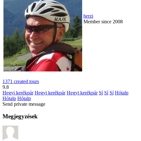
herzi
Member since 2008
1371 created tours
9.8
Hegyi kerékpár
Hegyi kerékpár
Hegyi kerékpár
Sí
Sí
Sí
Hótalp
Hótalp
Hótalp
Send private message
Megjegyzések