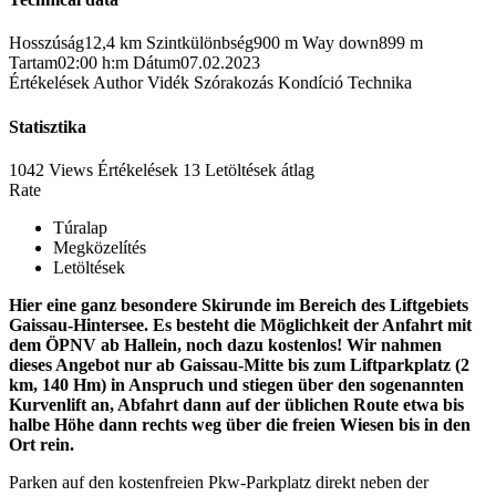
Hosszúság
12,4 km
Szintkülönbség
900 m
Way down
899 m
Tartam
02:00 h:m
Dátum
07.02.2023
Értékelések
Author
Vidék
Szórakozás
Kondíció
Technika
Statisztika
1042 Views
Értékelések
13 Letöltések
átlag
Rate
Túralap
Megközelítés
Letöltések
Hier eine ganz besondere Skirunde im Bereich des Liftgebiets
Gaissau-Hintersee. Es besteht die Möglichkeit der Anfahrt mit
dem ÖPNV ab Hallein, noch dazu kostenlos! Wir nahmen
dieses Angebot nur ab Gaissau-Mitte bis zum Liftparkplatz (2
km, 140 Hm) in Anspruch und stiegen über den sogenannten
Kurvenlift an, Abfahrt dann auf der üblichen Route etwa bis
halbe Höhe dann rechts weg über die freien Wiesen bis in den
Ort rein.
Parken auf den kostenfreien Pkw-Parkplatz direkt neben der