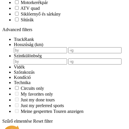
Motorkerékpár
ATV quad
Siklóernyő és sárkány
Sítúrák
Advanced filters
TrackRank
Hosszúság (km)
Szintkülönbség
Vidék
Szórakozás
Kondíció
Technika
Circuits only
My favorites only
Just my done tours
Just my preferred sports
Meine gesperrten Touren anzeigen
Szűrő elmentése
Reset filter