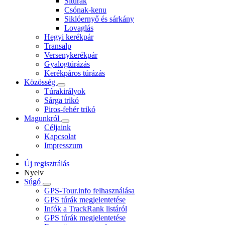
Sítúrák
Csónak-kenu
Siklóernyő és sárkány
Lovaglás
Hegyi kerékpár
Transalp
Versenykerékpár
Gyalogtúrázás
Kerékpáros túrázás
Közösség
Túrakirályok
Sárga trikó
Piros-fehér trikó
Magunkról
Céljaink
Kapcsolat
Impresszum
Új regisztrálás
Nyelv
Súgó
GPS-Tour.info felhasználása
GPS túrák megjelentetése
Infók a TrackRank listáról
GPS túrák megjelentetése