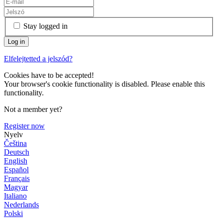
Stay logged in
Elfelejtetted a jelszód?
Cookies have to be accepted!
Your browser's cookie functionality is disabled. Please enable this
functionality.
Not a member yet?
Register now
Nyelv
Čeština
Deutsch
English
Español
Français
Magyar
Italiano
Nederlands
Polski