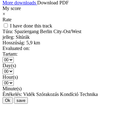
More downloads
Download PDF
My score
×
Rate
I have done this track
Túra:
Spaziergang Berlin City-Ost/West
jelleg:
Sítúrák
Hosszúság:
5,9 km
Evaluated on:
Tartam:
Day(s)
Hour(s)
Minute(s)
Értékelés:
Vidék
Szórakozás
Kondíció
Technika
Ok
save