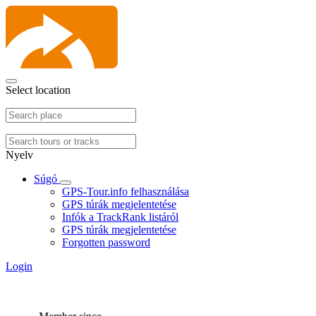
Select location
Nyelv
Súgó
GPS-Tour.info felhasználása
GPS túrák megjelentetése
Infók a TrackRank listáról
GPS túrák megjelentetése
Forgotten password
Login