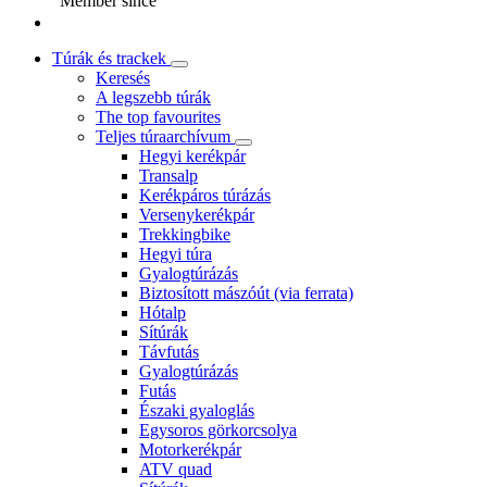
Member since
Túrák és trackek
Keresés
A legszebb túrák
The top favourites
Teljes túraarchívum
Hegyi kerékpár
Transalp
Kerékpáros túrázás
Versenykerékpár
Trekkingbike
Hegyi túra
Gyalogtúrázás
Biztosított mászóút (via ferrata)
Hótalp
Sítúrák
Távfutás
Gyalogtúrázás
Futás
Északi gyaloglás
Egysoros görkorcsolya
Motorkerékpár
ATV quad