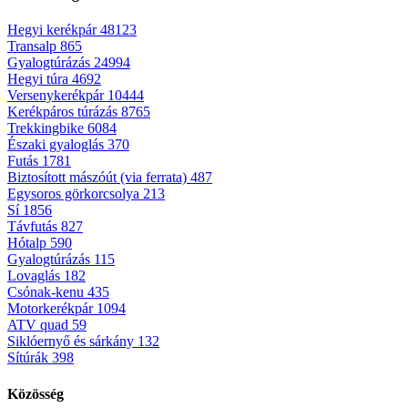
Hegyi kerékpár
48123
Transalp
865
Gyalogtúrázás
24994
Hegyi túra
4692
Versenykerékpár
10444
Kerékpáros túrázás
8765
Trekkingbike
6084
Északi gyaloglás
370
Futás
1781
Biztosított mászóút (via ferrata)
487
Egysoros görkorcsolya
213
Sí
1856
Távfutás
827
Hótalp
590
Gyalogtúrázás
115
Lovaglás
182
Csónak-kenu
435
Motorkerékpár
1094
ATV quad
59
Siklóernyő és sárkány
132
Sítúrák
398
Közösség