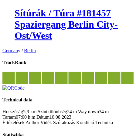
Sítúrák / Túra #181457
Spaziergang Berlin City-
Ost/West
Germany
/
Berlin
TrackRank
Technical data
Hosszúság
5,9 km
Szintkülönbség
24 m
Way down
34 m
Tartam
07:00 h:m
Dátum
10.08.2023
Értékelések
Author
Vidék
Szórakozás
Kondíció
Technika
Statisztika