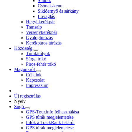
Sítúrák
Csónak-kenu
Siklóernyő és sárkány
Lovaglás
Hegyi kerékpár
Transalp
Versenykerékpár
Gyalogtúrázás
Kerékpáros túrázás
Közösség
Túrakirályok
Sárga trikó
Piros-fehér trikó
Magunkról
Céljaink
Kapcsolat
Impresszum
Új regisztrálás
Nyelv
Súgó
GPS-Tour.info felhasználása
GPS túrák megjelentetése
Infók a TrackRank listáról
GPS túrák megjelentetése