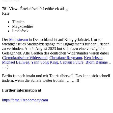
781 Views
Értékelések
0 Letöltések
átlag
Rate
Túralap
Megközelítés
Letöltések
Der
Mainstream
in Deutschland ist auf Krieg gebürstet. Um so
wichtiger ist es Stadtspaziergänge mit Engagements für den Frieden
zu verbinden. Am 5. August 2023 bot sich dazu eine vorzügliche
Gelegenheit. Alle Größen des deutschen Widerstandes waren dabei
(
Demokratischer Widerstand
,
Christiane Reymann
,
Ken Jebsen
,
Michael Ballweg
,
Yann Song King
,
Captain Future
,
Björn Banane
..
… )
Berlin ist noch intakt und mit Touris übervoll. Das kann sich schnell
ändern, wenn die Schafe weiter trotteln … ….!!!
Further information at
https://t.me/Freedomdayteam