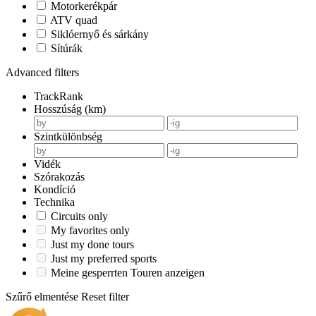
Motorkerékpár
ATV quad
Siklóernyő és sárkány
Sítúrák
Advanced filters
TrackRank
Hosszúság (km)
Szintkülönbség
Vidék
Szórakozás
Kondíció
Technika
Circuits only
My favorites only
Just my done tours
Just my preferred sports
Meine gesperrten Touren anzeigen
Szűrő elmentése
Reset filter