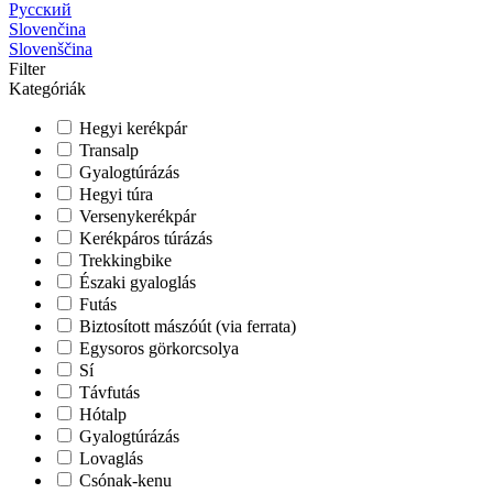
Русский
Slovenčina
Slovenščina
Filter
Kategóriák
Hegyi kerékpár
Transalp
Gyalogtúrázás
Hegyi túra
Versenykerékpár
Kerékpáros túrázás
Trekkingbike
Északi gyaloglás
Futás
Biztosított mászóút (via ferrata)
Egysoros görkorcsolya
Sí
Távfutás
Hótalp
Gyalogtúrázás
Lovaglás
Csónak-kenu