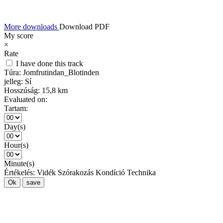
More downloads
Download PDF
My score
×
Rate
I have done this track
Túra:
Jomfrutindan_Blotinden
jelleg:
Sí
Hosszúság:
15,8 km
Evaluated on:
Tartam:
Day(s)
Hour(s)
Minute(s)
Értékelés:
Vidék
Szórakozás
Kondíció
Technika
Ok
save