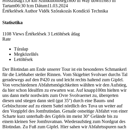
Hosszúság
15,8 km
Szintkülönbség
1800 m
Way down
1685 m
Tartam
06:30 h:m
Dátum
11.03.2024
Értékelések
Author
Vidék
Szórakozás
Kondíció
Technika
Statisztika
1108 Views
Értékelések
3 Letöltések
átlag
Rate
Túralap
Megközelítés
Letöltések
Der Blotindan am Ende unserer Tour ist ein besonderes Schmankerl
für die Liebhaber steiler Rinnen. Vom Skigebiet Svolvaer durchs Tal
geradewegs auf den P420 zu und leicht rechts haltend zum Gipfel.
Von verschiedenen Abfahrtsmögichkeiten wählten wir den Aufstieg,
da hier schon Idealfirn zu erwarten war. Auf knapp100m hielten wir
uns dann mehr nordwärts zum Ovre Svolvaernet zu, überqerten
diesen und stiegen dann steil (gut 35°) durch eine Baum- und
Gebüschzone auf zu einem Sattel nördlich des Tuva un weiter auf
den Vorgipfel des Jomfrutindan. Genaile ostseitige Abfahrt von einer
Scharte kurz unterhalb des Gipfels im meist 30° Gelände bis zu
einem kleinen See Jomfruvatnan. Wiederaufstieg zum Nordgrat des
Blotindan. Zu Fuß zum Gipfel. Hier sahen wir Abfahrtsspuren nach