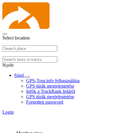
Select location
Nyelv
Súgó
GPS-Tour.info felhasználása
GPS túrák megjelentetése
Infók a TrackRank listáról
GPS túrák megjelentetése
Forgotten password
Login