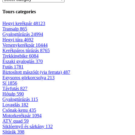
Tours categories
Hegyi kerékpár
48123
Transalp
865
Gyalogtúrázás
24994
Hegyi túra
4692
Versenykerékpár
10444
Kerékpáros túrázás
8765
Trekkingbike
6084
Északi gyaloglás
370
Futás
1781
Biztosított mászóút (via ferrata)
487
Egysoros görkorcsolya
213
Sí
1856
Távfutás
827
Hótalp
590
Gyalogtúrázás
115
Lovaglás
182
Csónak-kenu
435
Motorkerékpár
1094
ATV quad
59
Siklóernyő és sárkány
132
Sítúrák
398