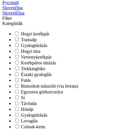
Русский
Slovenčina
Slovenščina
Filter
Kategóriák
Hegyi kerékpár
Transalp
Gyalogtúrázás
Hegyi túra
Versenykerékpár
Kerékpáros túrázás
Trekkingbike
Északi gyaloglás
Futás
Biztosított mászóút (via ferrata)
Egysoros görkorcsolya
Sí
Távfutás
Hótalp
Gyalogtúrázás
Lovaglás
Csónak-kenu