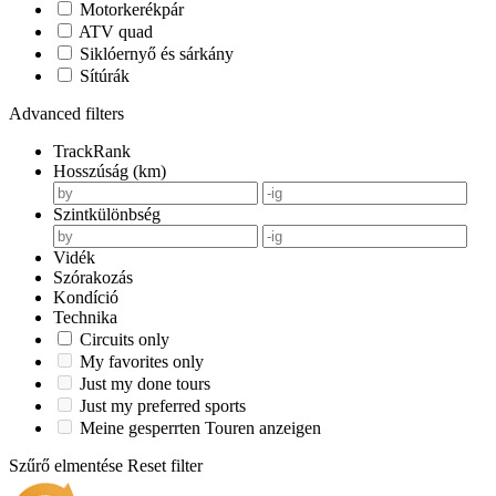
Motorkerékpár
ATV quad
Siklóernyő és sárkány
Sítúrák
Advanced filters
TrackRank
Hosszúság (km)
Szintkülönbség
Vidék
Szórakozás
Kondíció
Technika
Circuits only
My favorites only
Just my done tours
Just my preferred sports
Meine gesperrten Touren anzeigen
Szűrő elmentése
Reset filter