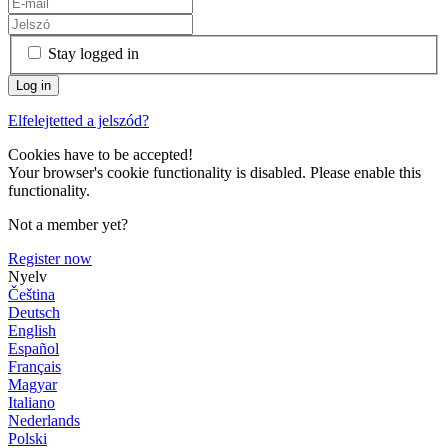
Stay logged in
Elfelejtetted a jelszód?
Cookies have to be accepted!
Your browser's cookie functionality is disabled. Please enable this
functionality.
Not a member yet?
Register now
Nyelv
Čeština
Deutsch
English
Español
Français
Magyar
Italiano
Nederlands
Polski