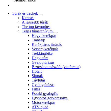
Member since
Túrák és trackek
Keresés
A legszebb túrák
The top favourites
Teljes túraarchívum
Hegyi kerékpár
Transalp
Kerékpáros túrázás
Versenykerékpár
Trekkingbike
Hegyi túra
Gyalogtúrázás
Biztosított mászóút (via ferrata)
Hótalp
Sítúrák
Távfutás
Gyalogtúrázás
Futás
Északi gyaloglás
Egysoros görkorcsolya
Motorkerékpár
ATV quad