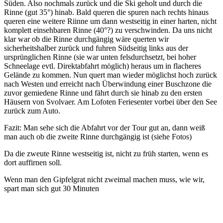
Süden. Also nochmals zurück und die Ski geholt und durch die
Rinne (gut 35°) hinab. Bald queren die spuren nach rechts hinaus
queren eine weitere Riinne um dann westseitig in einer harten, nicht
komplett einsehbaren Rinne (40°?) zu verschwinden. Da uns nicht
klar war ob die Rinne durchgängig wäre querten wir
sicherheitshalber zurück und fuhren Südseitig links aus der
ursprünglichen Rinne (sie war unten felsdurchsetzt, bei hoher
Schneelage evtl. Direktabfahrt möglich) heraus um in flacheres
Gelände zu kommen. Nun quert man wieder möglichst hoch zurück
nach Westen und erreicht nach Überwindung einer Buschzone die
zuvor gemiedene Rinne und fährt durch sie hinab zu den ersten
Häusern von Svolvaer. Am Lofoten Feriesenter vorbei über den See
zurück zum Auto.
Fazit: Man sehe sich die Abfahrt vor der Tour gut an, dann weiß
man auch ob die zweite Rinne durchgängig ist (siehe Fotos)
Da die zweute Rinne westseitig ist, nicht zu früh starten, wenn es
dort auffirnen soll.
Wenn man den Gipfelgrat nicht zweimal machen muss, wie wir,
spart man sich gut 30 Minuten