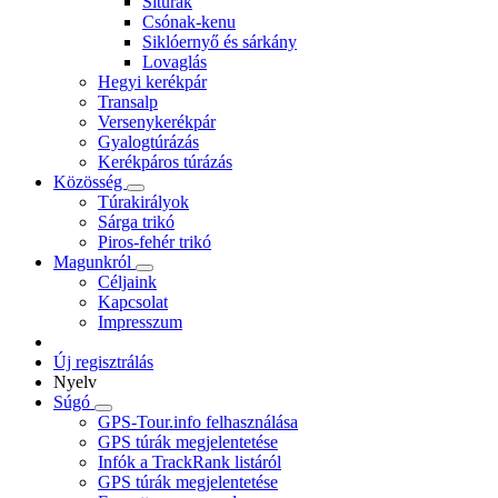
Sítúrák
Csónak-kenu
Siklóernyő és sárkány
Lovaglás
Hegyi kerékpár
Transalp
Versenykerékpár
Gyalogtúrázás
Kerékpáros túrázás
Közösség
Túrakirályok
Sárga trikó
Piros-fehér trikó
Magunkról
Céljaink
Kapcsolat
Impresszum
Új regisztrálás
Nyelv
Súgó
GPS-Tour.info felhasználása
GPS túrák megjelentetése
Infók a TrackRank listáról
GPS túrák megjelentetése