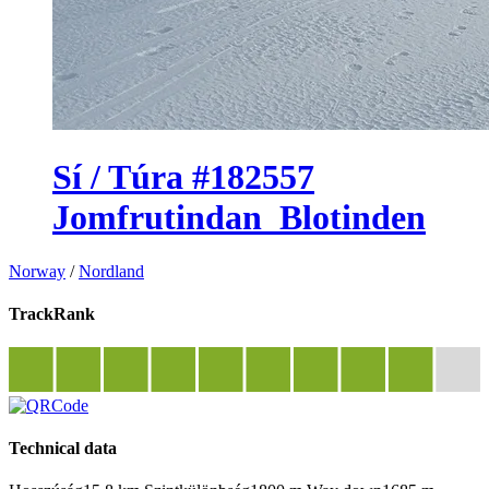
Sí / Túra #182557
Jomfrutindan_Blotinden
Norway
/
Nordland
TrackRank
Technical data