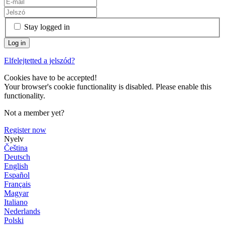
Stay logged in
Elfelejtetted a jelszód?
Cookies have to be accepted!
Your browser's cookie functionality is disabled. Please enable this
functionality.
Not a member yet?
Register now
Nyelv
Čeština
Deutsch
English
Español
Français
Magyar
Italiano
Nederlands
Polski