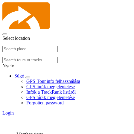
Select location
Nyelv
Súgó
GPS-Tour.info felhasználása
GPS túrák megjelentetése
Infók a TrackRank listáról
GPS túrák megjelentetése
Forgotten password
Login