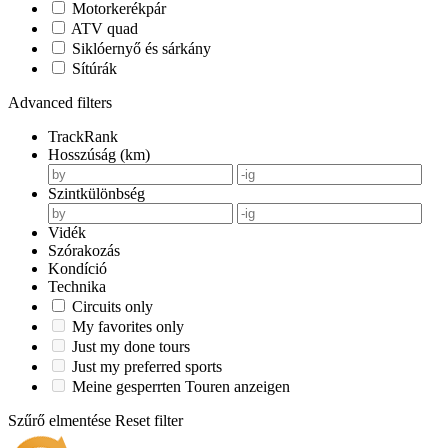
Motorkerékpár
ATV quad
Siklóernyő és sárkány
Sítúrák
Advanced filters
TrackRank
Hosszúság (km)
Szintkülönbség
Vidék
Szórakozás
Kondíció
Technika
Circuits only
My favorites only
Just my done tours
Just my preferred sports
Meine gesperrten Touren anzeigen
Szűrő elmentése
Reset filter