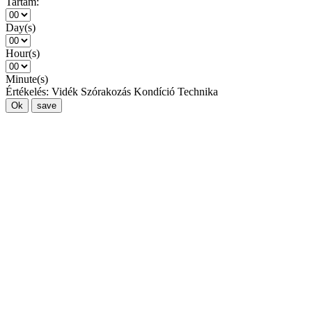
Tartam:
Day(s)
Hour(s)
Minute(s)
Értékelés:
Vidék
Szórakozás
Kondíció
Technika
Ok
save