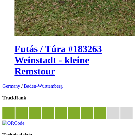
Futás / Túra #183263
Weinstadt - kleine
Remstour
Germany
/
Baden-Württemberg
TrackRank
Technical data