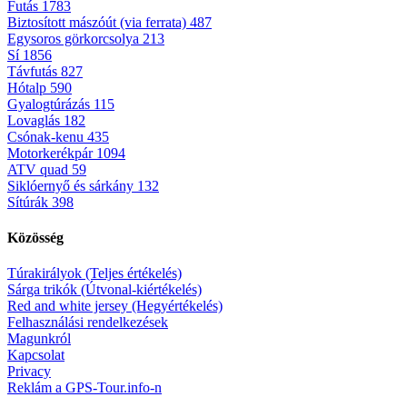
Futás
1783
Biztosított mászóút (via ferrata)
487
Egysoros görkorcsolya
213
Sí
1856
Távfutás
827
Hótalp
590
Gyalogtúrázás
115
Lovaglás
182
Csónak-kenu
435
Motorkerékpár
1094
ATV quad
59
Siklóernyő és sárkány
132
Sítúrák
398
Közösség
Túrakirályok (Teljes értékelés)
Sárga trikók (Útvonal-kiértékelés)
Red and white jersey (Hegyértékelés)
Felhasználási rendelkezések
Magunkról
Kapcsolat
Privacy
Reklám a GPS-Tour.info-n