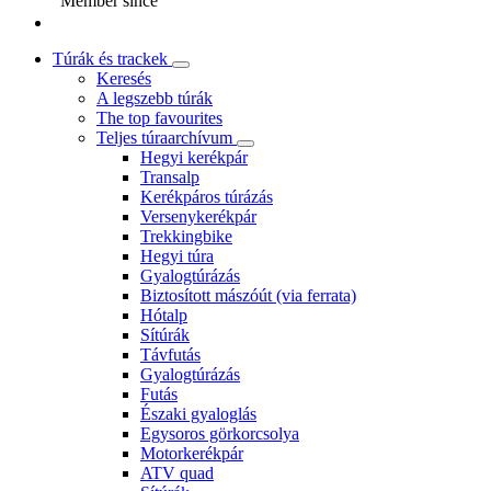
Member since
Túrák és trackek
Keresés
A legszebb túrák
The top favourites
Teljes túraarchívum
Hegyi kerékpár
Transalp
Kerékpáros túrázás
Versenykerékpár
Trekkingbike
Hegyi túra
Gyalogtúrázás
Biztosított mászóút (via ferrata)
Hótalp
Sítúrák
Távfutás
Gyalogtúrázás
Futás
Északi gyaloglás
Egysoros görkorcsolya
Motorkerékpár
ATV quad