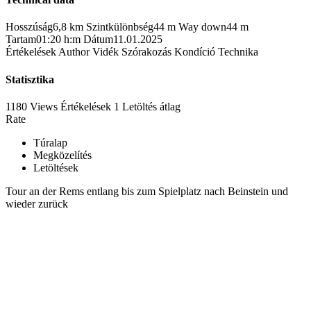
Hosszúság
6,8 km
Szintkülönbség
44 m
Way down
44 m
Tartam
01:20 h:m
Dátum
11.01.2025
Értékelések
Author
Vidék
Szórakozás
Kondíció
Technika
Statisztika
1180 Views
Értékelések
1 Letöltés
átlag
Rate
Túralap
Megközelítés
Letöltések
Tour an der Rems entlang bis zum Spielplatz nach Beinstein und
wieder zurück