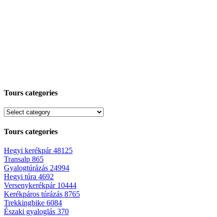
Tours categories
Tours categories
Hegyi kerékpár
48125
Transalp
865
Gyalogtúrázás
24994
Hegyi túra
4692
Versenykerékpár
10444
Kerékpáros túrázás
8765
Trekkingbike
6084
Északi gyaloglás
370