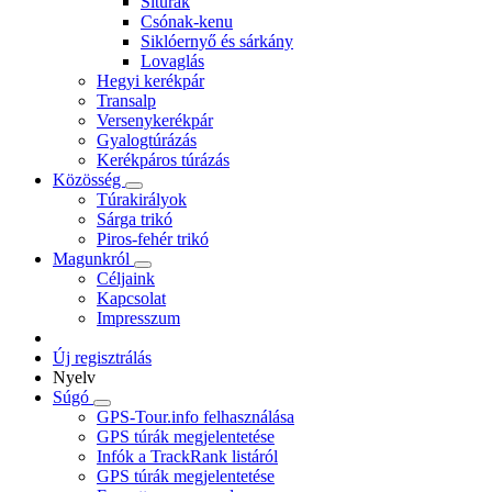
Sítúrák
Csónak-kenu
Siklóernyő és sárkány
Lovaglás
Hegyi kerékpár
Transalp
Versenykerékpár
Gyalogtúrázás
Kerékpáros túrázás
Közösség
Túrakirályok
Sárga trikó
Piros-fehér trikó
Magunkról
Céljaink
Kapcsolat
Impresszum
Új regisztrálás
Nyelv
Súgó
GPS-Tour.info felhasználása
GPS túrák megjelentetése
Infók a TrackRank listáról
GPS túrák megjelentetése