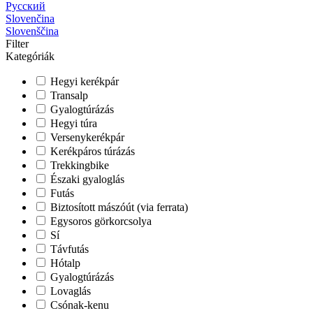
Русский
Slovenčina
Slovenščina
Filter
Kategóriák
Hegyi kerékpár
Transalp
Gyalogtúrázás
Hegyi túra
Versenykerékpár
Kerékpáros túrázás
Trekkingbike
Északi gyaloglás
Futás
Biztosított mászóút (via ferrata)
Egysoros görkorcsolya
Sí
Távfutás
Hótalp
Gyalogtúrázás
Lovaglás
Csónak-kenu