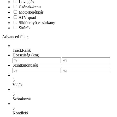
Lovaglás
Csónak-kenu
Motorkerékpár
ATV quad
Siklóernyő és sárkány
Sítúrák
Advanced filters
TrackRank
Hosszúság (km)
Szintkülönbség
5
Vidék
5
Szórakozás
5
Kondíció