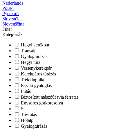
Nederlands
Polski
Русский
Slovenčina
Slovenščina
Filter
Kategóriák
Hegyi kerékpár
Transalp
Gyalogtúrázás
Hegyi túra
Versenykerékpár
Kerékpáros túrázás
Trekkingbike
Északi gyaloglás
Futás
Biztosított mászóút (via ferrata)
Egysoros görkorcsolya
Sí
Távfutás
Hótalp
Gyalogtúrázás