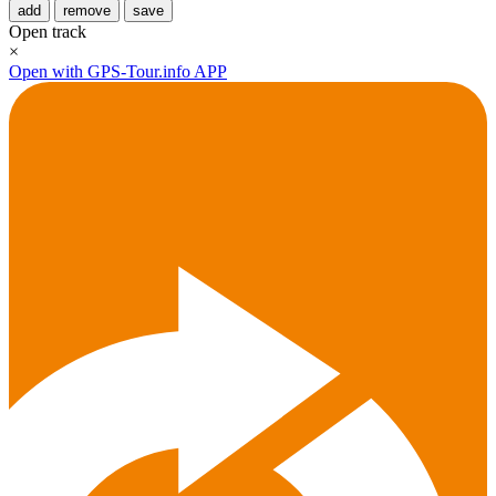
add
remove
save
Open track
×
Open with GPS-Tour.info APP