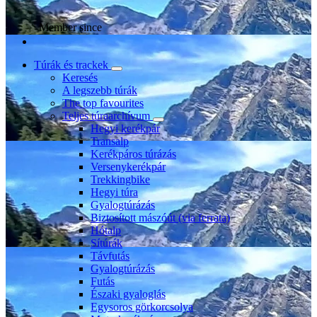
Member since
Túrák és trackek
Keresés
A legszebb túrák
The top favourites
Teljes túraarchívum
Hegyi kerékpár
Transalp
Kerékpáros túrázás
Versenykerékpár
Trekkingbike
Hegyi túra
Gyalogtúrázás
Biztosított mászóút (via ferrata)
Hótalp
Sítúrák
Távfutás
Gyalogtúrázás
Futás
Északi gyaloglás
Egysoros görkorcsolya