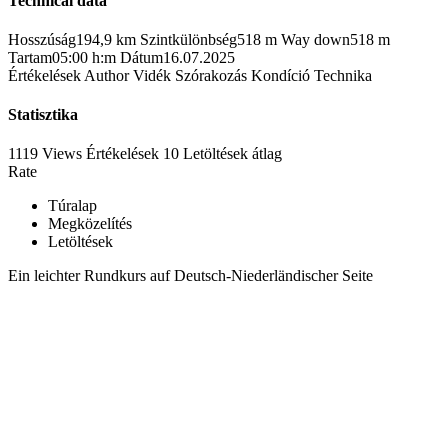
Technical data
Hosszúság
194,9 km
Szintkülönbség
518 m
Way down
518 m
Tartam
05:00 h:m
Dátum
16.07.2025
Értékelések
Author
Vidék
Szórakozás
Kondíció
Technika
Statisztika
1119 Views
Értékelések
10 Letöltések
átlag
Rate
Túralap
Megközelítés
Letöltések
Ein leichter Rundkurs auf Deutsch-Niederländischer Seite