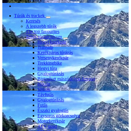
Member since
Túrák és trackek
Keresés
A legszebb túrák
The top favourites
Teljes túraarchívum
Hegyi kerékpár
Transalp
Kerékpáros túrázás
Versenykerékpár
Trekkingbike
Hegyi túra
Gyalogtúrázás
Biztosított mászóút (via ferrata)
Hótalp
Sítúrák
Távfutás
Gyalogtúrázás
Futás
Északi gyaloglás
Egysoros görkorcsolya
Motorkerékpár
ATV quad