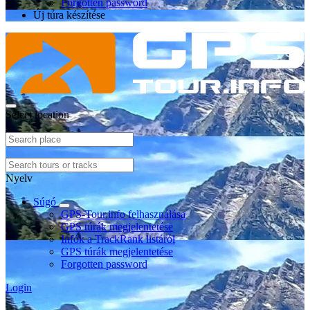
Forgotten password
Új túra készítése
Select location
Nyelv
Súgó
GPS-Tour.info felhasználása
GPS túrák megjelentetése
Infók a TrackRank listáról
GPS túrák megjelentetése
Forgotten password
Login