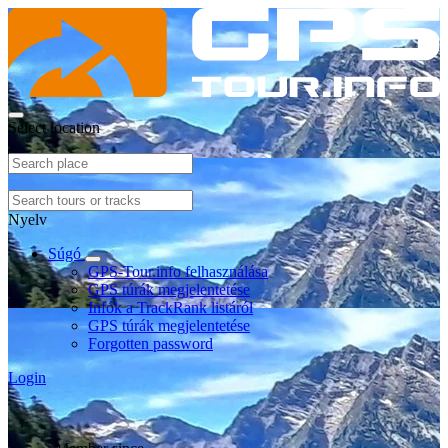
Select location
Nyelv
Súgó
GPS-Tour.info felhasználása
GPS túrák megjelentetése
Infók a TrackRank listáról
GPS túrák megjelentetése
Forgotten password
Login