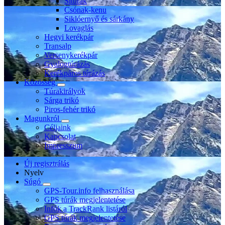
Sítúrák
Csónak-kenu
Siklóernyő és sárkány
Lovaglás
Hegyi kerékpár
Transalp
Versenykerékpár
Gyalogtúrázás
Kerékpáros túrázás
Közösség
Túrakirályok
Sárga trikó
Piros-fehér trikó
Magunkról
Céljaink
Kapcsolat
Impresszum
Új regisztrálás
Nyelv
Súgó
GPS-Tour.info felhasználása
GPS túrák megjelentetése
Infók a TrackRank listáról
GPS túrák megjelentetése