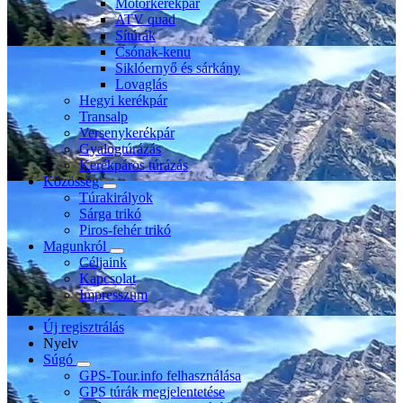
Motorkerékpár
ATV quad
Sítúrák
Csónak-kenu
Siklóernyő és sárkány
Lovaglás
Hegyi kerékpár
Transalp
Versenykerékpár
Gyalogtúrázás
Kerékpáros túrázás
Közösség
Túrakirályok
Sárga trikó
Piros-fehér trikó
Magunkról
Céljaink
Kapcsolat
Impresszum
Új regisztrálás
Nyelv
Súgó
GPS-Tour.info felhasználása
GPS túrák megjelentetése