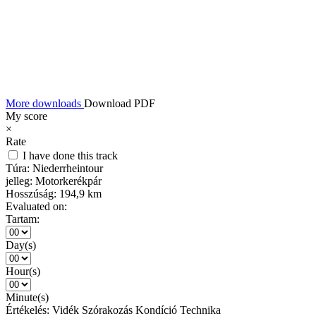
More downloads
Download PDF
My score
×
Rate
I have done this track
Túra:
Niederrheintour
jelleg:
Motorkerékpár
Hosszúság:
194,9 km
Evaluated on:
Tartam:
Day(s)
Hour(s)
Minute(s)
Értékelés:
Vidék
Szórakozás
Kondíció
Technika