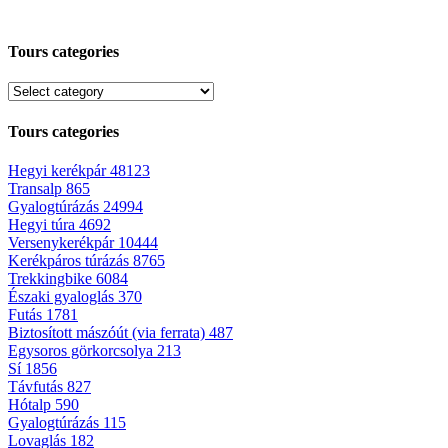
Tours categories
Tours categories
Hegyi kerékpár
48123
Transalp
865
Gyalogtúrázás
24994
Hegyi túra
4692
Versenykerékpár
10444
Kerékpáros túrázás
8765
Trekkingbike
6084
Északi gyaloglás
370
Futás
1781
Biztosított mászóút (via ferrata)
487
Egysoros görkorcsolya
213
Sí
1856
Távfutás
827
Hótalp
590
Gyalogtúrázás
115
Lovaglás
182