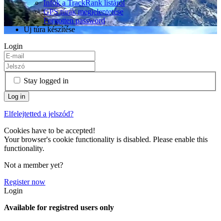
Infók a TrackRank listáról
GPS túrák megjelentetése
Forgotten password
Új túra készítése
Login
Stay logged in
Elfelejtetted a jelszód?
Cookies have to be accepted!
Your browser's cookie functionality is disabled. Please enable this
functionality.
Not a member yet?
Register now
Login
Available for registred users only