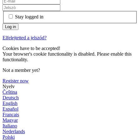
Stay logged in
Elfelejtetted a jelszód?
Cookies have to be accepted!
Your browser's cookie functionality is disabled. Please enable this
functionality.
Not a member yet?
Register now
Nyelv
Čeština
Deutsch
English
Español
Français
Magyar
Italiano
Nederlands
Polski