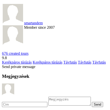
smartandem
Member since 2007
676 created tours
9.8
Kerékpáros túrázás
Kerékpáros túrázás
Távfutás
Távfutás
Távfutás
Send private message
Megjegyzések