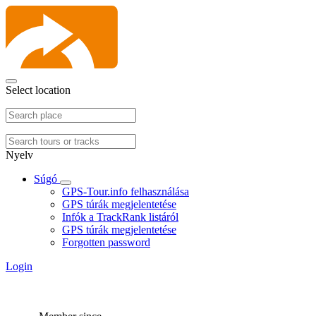
Select location
Nyelv
Súgó
GPS-Tour.info felhasználása
GPS túrák megjelentetése
Infók a TrackRank listáról
GPS túrák megjelentetése
Forgotten password
Login