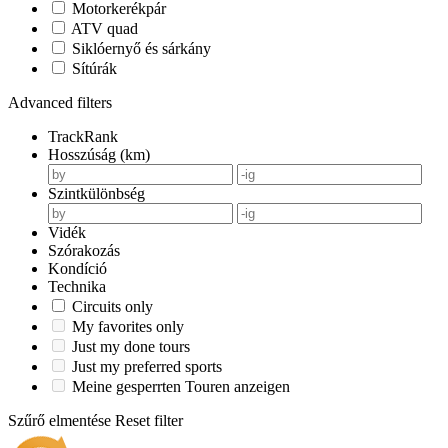
Motorkerékpár
ATV quad
Siklóernyő és sárkány
Sítúrák
Advanced filters
TrackRank
Hosszúság (km)
Szintkülönbség
Vidék
Szórakozás
Kondíció
Technika
Circuits only
My favorites only
Just my done tours
Just my preferred sports
Meine gesperrten Touren anzeigen
Szűrő elmentése
Reset filter