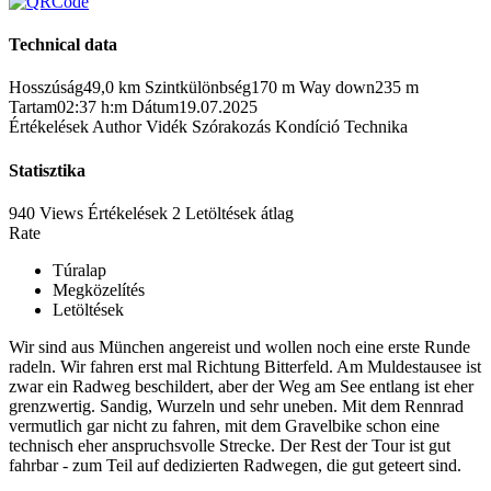
Technical data
Hosszúság
49,0 km
Szintkülönbség
170 m
Way down
235 m
Tartam
02:37 h:m
Dátum
19.07.2025
Értékelések
Author
Vidék
Szórakozás
Kondíció
Technika
Statisztika
940 Views
Értékelések
2 Letöltések
átlag
Rate
Túralap
Megközelítés
Letöltések
Wir sind aus München angereist und wollen noch eine erste Runde
radeln. Wir fahren erst mal Richtung Bitterfeld. Am Muldestausee ist
zwar ein Radweg beschildert, aber der Weg am See entlang ist eher
grenzwertig. Sandig, Wurzeln und sehr uneben. Mit dem Rennrad
vermutlich gar nicht zu fahren, mit dem Gravelbike schon eine
technisch eher anspruchsvolle Strecke. Der Rest der Tour ist gut
fahrbar - zum Teil auf dedizierten Radwegen, die gut geteert sind.