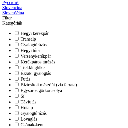
Русский
Slovenčina
Slovenščina
Filter
Kategóriák
Hegyi kerékpár
Transalp
Gyalogtúrázás
Hegyi túra
Versenykerékpár
Kerékpáros túrázás
Trekkingbike
Északi gyaloglás
Futás
Biztosított mászóút (via ferrata)
Egysoros görkorcsolya
Sí
Távfutás
Hótalp
Gyalogtúrázás
Lovaglás
Csónak-kenu