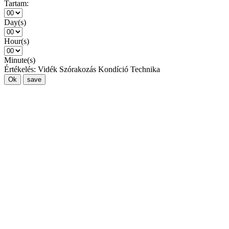
Tartam:
Day(s)
Hour(s)
Minute(s)
Értékelés:
Vidék
Szórakozás
Kondíció
Technika
Ok
save