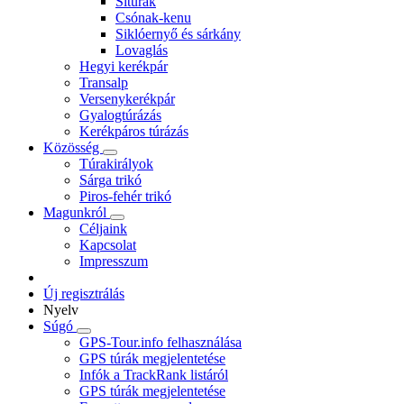
Sítúrák
Csónak-kenu
Siklóernyő és sárkány
Lovaglás
Hegyi kerékpár
Transalp
Versenykerékpár
Gyalogtúrázás
Kerékpáros túrázás
Közösség
Túrakirályok
Sárga trikó
Piros-fehér trikó
Magunkról
Céljaink
Kapcsolat
Impresszum
Új regisztrálás
Nyelv
Súgó
GPS-Tour.info felhasználása
GPS túrák megjelentetése
Infók a TrackRank listáról
GPS túrák megjelentetése