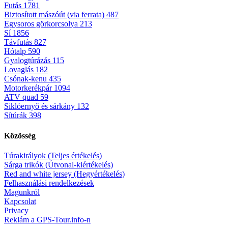
Futás
1781
Biztosított mászóút (via ferrata)
487
Egysoros görkorcsolya
213
Sí
1856
Távfutás
827
Hótalp
590
Gyalogtúrázás
115
Lovaglás
182
Csónak-kenu
435
Motorkerékpár
1094
ATV quad
59
Siklóernyő és sárkány
132
Sítúrák
398
Közösség
Túrakirályok (Teljes értékelés)
Sárga trikók (Útvonal-kiértékelés)
Red and white jersey (Hegyértékelés)
Felhasználási rendelkezések
Magunkról
Kapcsolat
Privacy
Reklám a GPS-Tour.info-n