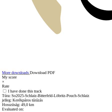
More downloads
Download PDF
My score
×
Rate
I have done this track
Túra:
So2025-Schlaiz-Bitterfeld-Löbritz-Pouch-Schlaiz
jelleg:
Kerékpáros túrázás
Hosszúság:
49,0 km
Evaluated on: