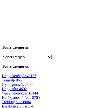
Tours categories
Tours categories
Hegyi kerékpár
48123
Transalp
865
Gyalogtúrázás
24994
Hegyi túra
4692
Versenykerékpár
10444
Kerékpáros túrázás
8765
Trekkingbike
6084
Északi gyaloglás
370