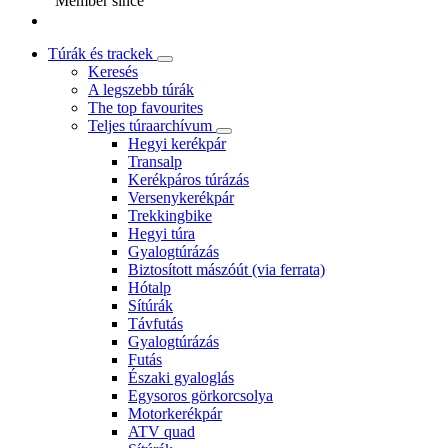
Member since
Túrák és trackek
Keresés
A legszebb túrák
The top favourites
Teljes túraarchívum
Hegyi kerékpár
Transalp
Kerékpáros túrázás
Versenykerékpár
Trekkingbike
Hegyi túra
Gyalogtúrázás
Biztosított mászóút (via ferrata)
Hótalp
Sítúrák
Távfutás
Gyalogtúrázás
Futás
Északi gyaloglás
Egysoros görkorcsolya
Motorkerékpár
ATV quad