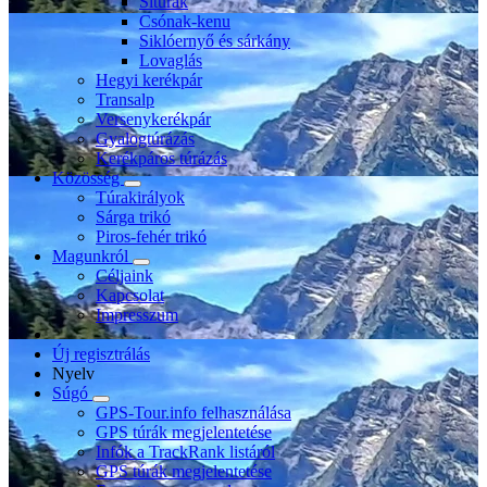
Sítúrák
Csónak-kenu
Siklóernyő és sárkány
Lovaglás
Hegyi kerékpár
Transalp
Versenykerékpár
Gyalogtúrázás
Kerékpáros túrázás
Közösség
Túrakirályok
Sárga trikó
Piros-fehér trikó
Magunkról
Céljaink
Kapcsolat
Impresszum
Új regisztrálás
Nyelv
Súgó
GPS-Tour.info felhasználása
GPS túrák megjelentetése
Infók a TrackRank listáról
GPS túrák megjelentetése