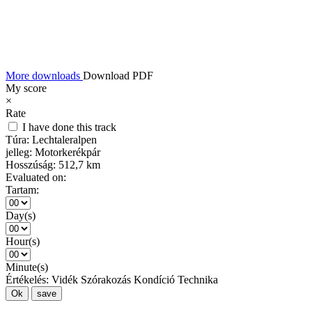
More downloads
Download PDF
My score
×
Rate
I have done this track
Túra:
Lechtaleralpen
jelleg:
Motorkerékpár
Hosszúság:
512,7 km
Evaluated on:
Tartam:
Day(s)
Hour(s)
Minute(s)
Értékelés:
Vidék
Szórakozás
Kondíció
Technika
Ok
save