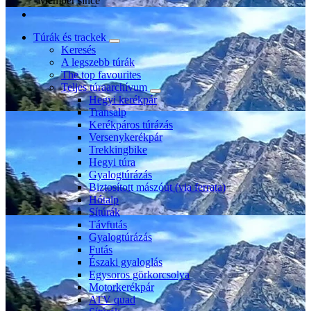
Member since
Túrák és trackek
Keresés
A legszebb túrák
The top favourites
Teljes túraarchívum
Hegyi kerékpár
Transalp
Kerékpáros túrázás
Versenykerékpár
Trekkingbike
Hegyi túra
Gyalogtúrázás
Biztosított mászóút (via ferrata)
Hótalp
Sítúrák
Távfutás
Gyalogtúrázás
Futás
Északi gyaloglás
Egysoros görkorcsolya
Motorkerékpár
ATV quad