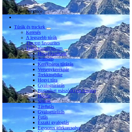
Member since
Túrák és trackek
Keresés
A legszebb túrák
The top favourites
Teljes túraarchívum
Hegyi kerékpár
Transalp
Kerékpáros túrázás
Versenykerékpár
Trekkingbike
Hegyi túra
Gyalogtúrázás
Biztosított mászóút (via ferrata)
Hótalp
Sítúrák
Távfutás
Gyalogtúrázás
Futás
Északi gyaloglás
Egysoros görkorcsolya