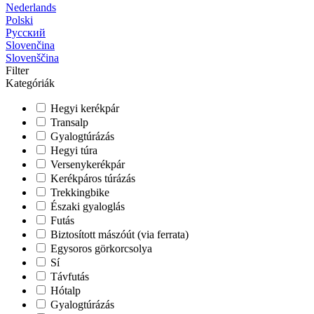
Nederlands
Polski
Русский
Slovenčina
Slovenščina
Filter
Kategóriák
Hegyi kerékpár
Transalp
Gyalogtúrázás
Hegyi túra
Versenykerékpár
Kerékpáros túrázás
Trekkingbike
Északi gyaloglás
Futás
Biztosított mászóút (via ferrata)
Egysoros görkorcsolya
Sí
Távfutás
Hótalp
Gyalogtúrázás