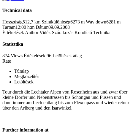
Technical data
Hosszúság
512,7 km
Szintkülönbség
6273 m
Way down
6281 m
Tartam
12:00 h:m
Dátum
09.09.2008
Értékelések
Author
Vidék
Szórakozás
Kondíció
Technika
Statisztika
874 Views
Értékelések
96 Letöltések
átlag
Rate
Túralap
Megközelítés
Letöltések
Tour durch die Lechtaler Alpen von Rosenheim aus und zwar über
kleine Dörfer und Nebenstrassen bis Schongau und Füssen und
dann immer am Lech entlang bis zum Flexenpass und wieder retour
über den Arlberg und den Isarwinkel.
Further information at