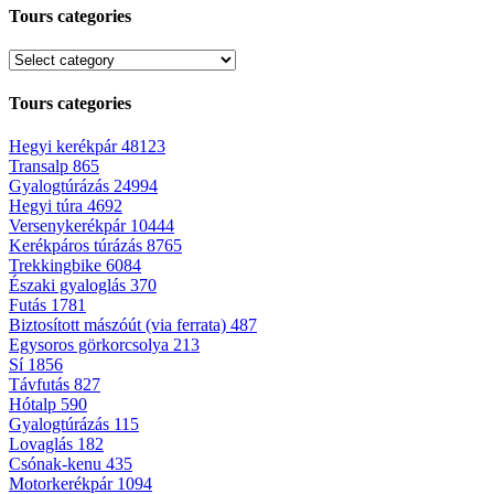
Tours categories
Tours categories
Hegyi kerékpár
48123
Transalp
865
Gyalogtúrázás
24994
Hegyi túra
4692
Versenykerékpár
10444
Kerékpáros túrázás
8765
Trekkingbike
6084
Északi gyaloglás
370
Futás
1781
Biztosított mászóút (via ferrata)
487
Egysoros görkorcsolya
213
Sí
1856
Távfutás
827
Hótalp
590
Gyalogtúrázás
115
Lovaglás
182
Csónak-kenu
435
Motorkerékpár
1094