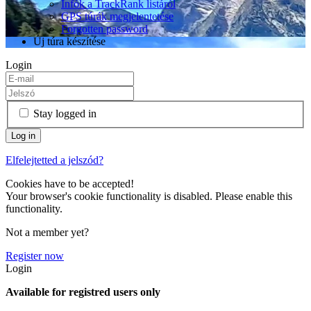
Infók a TrackRank listáról
GPS túrák megjelentetése
Forgotten password
Új túra készítése
Login
Stay logged in
Elfelejtetted a jelszód?
Cookies have to be accepted!
Your browser's cookie functionality is disabled. Please enable this
functionality.
Not a member yet?
Register now
Login
Available for registred users only