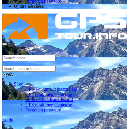
Forgotten password
Új túra készítése
Select location
Nyelv
Súgó
GPS-Tour.info felhasználása
GPS túrák megjelentetése
Infók a TrackRank listáról
GPS túrák megjelentetése
Forgotten password
Login