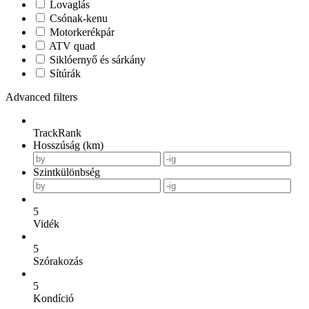
Lovaglás
Csónak-kenu
Motorkerékpár
ATV quad
Siklóernyő és sárkány
Sítúrák
Advanced filters
TrackRank
Hosszúság (km)
Szintkülönbség
5
Vidék
5
Szórakozás
5
Kondíció