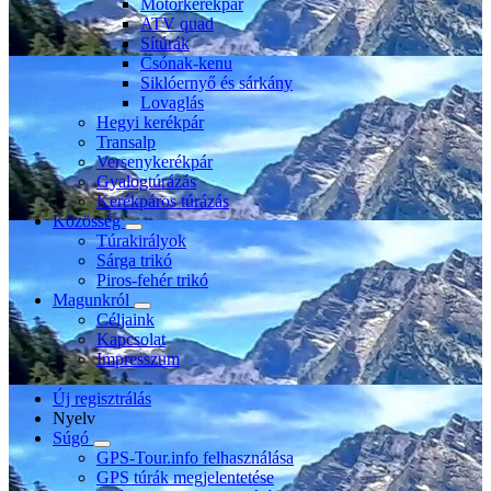
Motorkerékpár
ATV quad
Sítúrák
Csónak-kenu
Siklóernyő és sárkány
Lovaglás
Hegyi kerékpár
Transalp
Versenykerékpár
Gyalogtúrázás
Kerékpáros túrázás
Közösség
Túrakirályok
Sárga trikó
Piros-fehér trikó
Magunkról
Céljaink
Kapcsolat
Impresszum
Új regisztrálás
Nyelv
Súgó
GPS-Tour.info felhasználása
GPS túrák megjelentetése