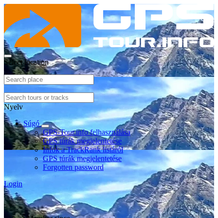
Select location
Nyelv
Súgó
GPS-Tour.info felhasználása
GPS túrák megjelentetése
Infók a TrackRank listáról
GPS túrák megjelentetése
Forgotten password
Login