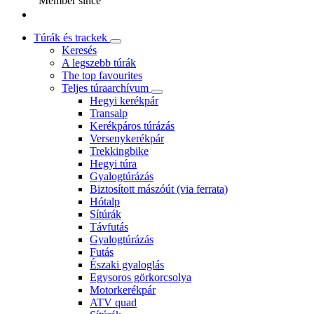
Member since
Túrák és trackek
Keresés
A legszebb túrák
The top favourites
Teljes túraarchívum
Hegyi kerékpár
Transalp
Kerékpáros túrázás
Versenykerékpár
Trekkingbike
Hegyi túra
Gyalogtúrázás
Biztosított mászóút (via ferrata)
Hótalp
Sítúrák
Távfutás
Gyalogtúrázás
Futás
Északi gyaloglás
Egysoros görkorcsolya
Motorkerékpár
ATV quad