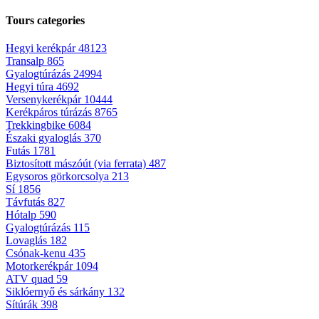
Tours categories
Hegyi kerékpár
48123
Transalp
865
Gyalogtúrázás
24994
Hegyi túra
4692
Versenykerékpár
10444
Kerékpáros túrázás
8765
Trekkingbike
6084
Északi gyaloglás
370
Futás
1781
Biztosított mászóút (via ferrata)
487
Egysoros görkorcsolya
213
Sí
1856
Távfutás
827
Hótalp
590
Gyalogtúrázás
115
Lovaglás
182
Csónak-kenu
435
Motorkerékpár
1094
ATV quad
59
Siklóernyő és sárkány
132
Sítúrák
398