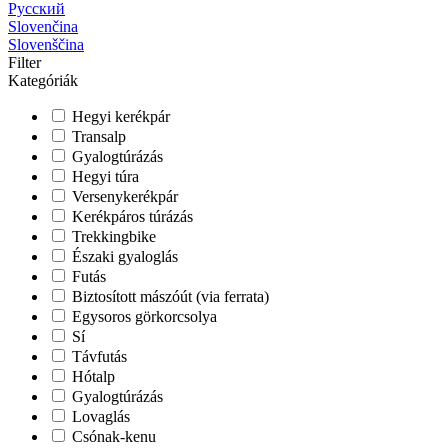
Русский
Slovenčina
Slovenščina
Filter
Kategóriák
Hegyi kerékpár
Transalp
Gyalogtúrázás
Hegyi túra
Versenykerékpár
Kerékpáros túrázás
Trekkingbike
Északi gyaloglás
Futás
Biztosított mászóút (via ferrata)
Egysoros görkorcsolya
Sí
Távfutás
Hótalp
Gyalogtúrázás
Lovaglás
Csónak-kenu