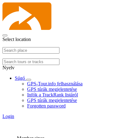
Select location
Nyelv
Súgó
GPS-Tour.info felhasználása
GPS túrák megjelentetése
Infók a TrackRank listáról
GPS túrák megjelentetése
Forgotten password
Login