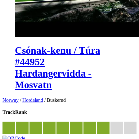
Csónak-kenu / Túra
#44952
Hardangervidda -
Mosvatn
Norway
/
Hordaland
/
Buskerud
TrackRank