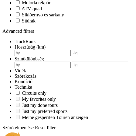
Motorkerékpár
ATV quad
Siklóernyő és sárkány
Sítúrák
Advanced filters
TrackRank
Hosszúság (km)
Szintkülönbség
Vidék
Szórakozás
Kondíció
Technika
Circuits only
My favorites only
Just my done tours
Just my preferred sports
Meine gesperrten Touren anzeigen
Szűrő elmentése
Reset filter