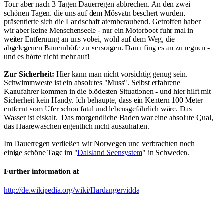
Tour aber nach 3 Tagen Dauerregen abbrechen. An den zwei
schönen Tagen, die uns auf dem Môsvatn beschert wurden,
präsentierte sich die Landschaft atemberaubend. Getroffen haben
wir aber keine Menschenseele - nur ein Motorboot fuhr mal in
weiter Entfernung an uns vobei, wohl auf dem Weg, die
abgelegenen Bauernhöfe zu versorgen. Dann fing es an zu regnen -
und es hörte nicht mehr auf!
Zur Sicherheit:
Hier kann man nicht vorsichtig genug sein.
Schwimmweste ist ein absolutes "Muss". Selbst erfahrene
Kanufahrer kommen in die blödesten Situationen - und hier hilft mit
Sicherheit kein Handy. Ich behaupte, dass ein Kentern 100 Meter
entfernt vom Ufer schon fatal und lebensgefährlich wäre. Das
Wasser ist eiskalt. Das morgendliche Baden war eine absolute Qual,
das Haarewaschen eigentlich nicht auszuhalten.
Im Dauerregen verließen wir Norwegen und verbrachten noch
einige schöne Tage im "
Dalsland Seensystem
" in Schweden.
Further information at
http://de.wikipedia.org/wiki/Hardangervidda