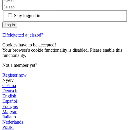
Stay logged in
Elfelejtetted a jelszód?
Cookies have to be accepted!
Your browser's cookie functionality is disabled. Please enable this
functionality.
Not a member yet?
Register now
Nyelv
Čeština
Deutsch
English
Español
Français
Magyar
Italiano
Nederlands
Polski