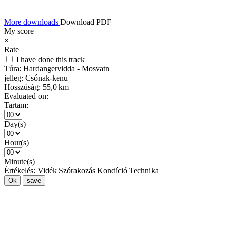
More downloads
Download PDF
My score
×
Rate
I have done this track
Túra:
Hardangervidda - Mosvatn
jelleg:
Csónak-kenu
Hosszúság:
55,0 km
Evaluated on:
Tartam:
Day(s)
Hour(s)
Minute(s)
Értékelés:
Vidék
Szórakozás
Kondíció
Technika
Ok
save