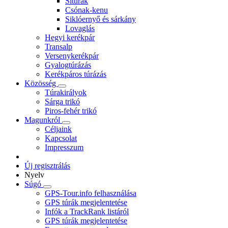
Sítúrák
Csónak-kenu
Siklóernyő és sárkány
Lovaglás
Hegyi kerékpár
Transalp
Versenykerékpár
Gyalogtúrázás
Kerékpáros túrázás
Közösség
Túrakirályok
Sárga trikó
Piros-fehér trikó
Magunkról
Céljaink
Kapcsolat
Impresszum
Új regisztrálás
Nyelv
Súgó
GPS-Tour.info felhasználása
GPS túrák megjelentetése
Infók a TrackRank listáról
GPS túrák megjelentetése