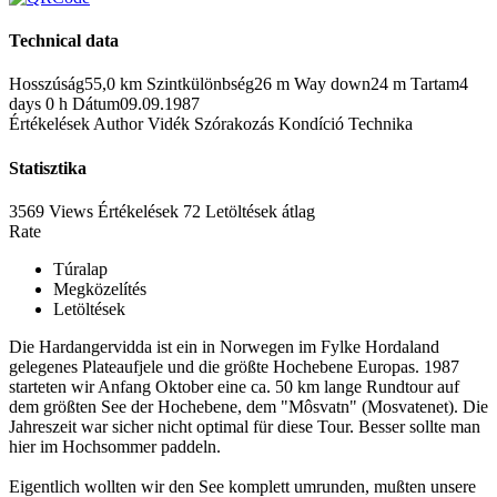
Technical data
Hosszúság
55,0 km
Szintkülönbség
26 m
Way down
24 m
Tartam
4
days 0 h
Dátum
09.09.1987
Értékelések
Author
Vidék
Szórakozás
Kondíció
Technika
Statisztika
3569 Views
Értékelések
72 Letöltések
átlag
Rate
Túralap
Megközelítés
Letöltések
Die Hardangervidda ist ein in Norwegen im Fylke Hordaland
gelegenes Plateaufjele und die größte Hochebene Europas. 1987
starteten wir Anfang Oktober eine ca. 50 km lange Rundtour auf
dem größten See der Hochebene, dem "Môsvatn" (Mosvatenet). Die
Jahreszeit war sicher nicht optimal für diese Tour. Besser sollte man
hier im Hochsommer paddeln.
Eigentlich wollten wir den See komplett umrunden, mußten unsere