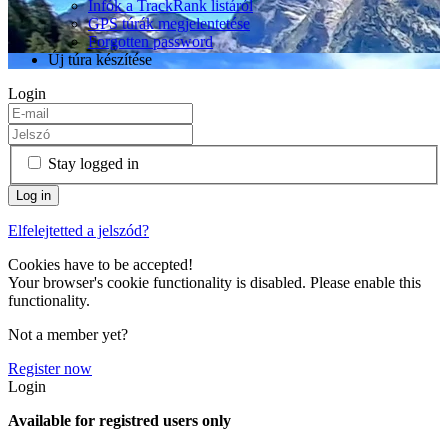
Infók a TrackRank listáról
GPS túrák megjelentetése
Forgotten password
Új túra készítése
Login
Stay logged in
Elfelejtetted a jelszód?
Cookies have to be accepted!
Your browser's cookie functionality is disabled. Please enable this
functionality.
Not a member yet?
Register now
Login
Available for registred users only