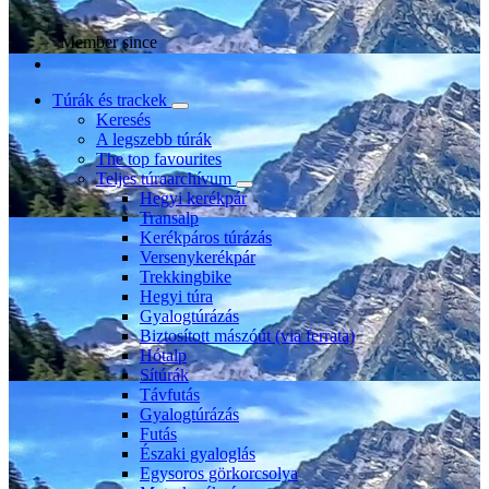
Member since
Túrák és trackek
Keresés
A legszebb túrák
The top favourites
Teljes túraarchívum
Hegyi kerékpár
Transalp
Kerékpáros túrázás
Versenykerékpár
Trekkingbike
Hegyi túra
Gyalogtúrázás
Biztosított mászóút (via ferrata)
Hótalp
Sítúrák
Távfutás
Gyalogtúrázás
Futás
Északi gyaloglás
Egysoros görkorcsolya