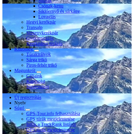
Sítúrák
Csónak-kenu
Siklóernyő és sárkány
Lovaglás
Hegyi kerékpár
Transalp
Versenykerékpár
Gyalogtúrázás
Kerékpáros túrázás
Közösség
Túrakirályok
Sárga trikó
Piros-fehér trikó
Magunkról
Céljaink
Kapcsolat
Impresszum
Új regisztrálás
Nyelv
Súgó
GPS-Tour.info felhasználása
GPS túrák megjelentetése
Infók a TrackRank listáról
GPS túrák megjelentetése