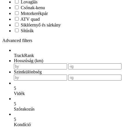
Lovaglás
Csónak-kenu
Motorkerékpár
ATV quad
Siklóernyő és sárkány
Sítúrák
Advanced filters
TrackRank
Hosszúság (km)
Szintkülönbség
5
Vidék
5
Szórakozás
5
Kondíció