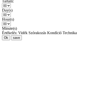
Tartam:
Day(s)
Hour(s)
Minute(s)
Értékelés:
Vidék
Szórakozás
Kondíció
Technika
Ok
save