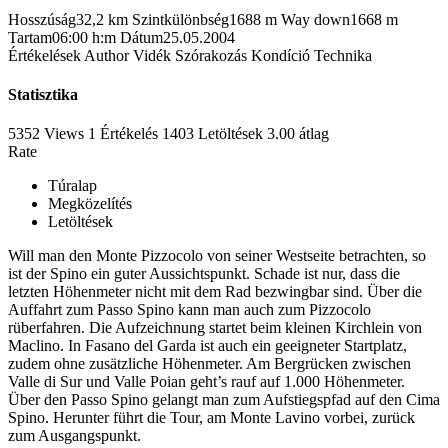
Hosszúság
32,2 km
Szintkülönbség
1688 m
Way down
1668 m
Tartam
06:00 h:m
Dátum
25.05.2004
Értékelések
Author
Vidék
Szórakozás
Kondíció
Technika
Statisztika
5352 Views
1
Értékelés
1403 Letöltések
3.00
átlag
Rate
Túralap
Megközelítés
Letöltések
Will man den Monte Pizzocolo von seiner Westseite betrachten, so
ist der Spino ein guter Aussichtspunkt. Schade ist nur, dass die
letzten Höhenmeter nicht mit dem Rad bezwingbar sind. Über die
Auffahrt zum Passo Spino kann man auch zum Pizzocolo
rüberfahren. Die Aufzeichnung startet beim kleinen Kirchlein von
Maclino. In Fasano del Garda ist auch ein geeigneter Startplatz,
zudem ohne zusätzliche Höhenmeter. Am Bergrücken zwischen
Valle di Sur und Valle Poian geht’s rauf auf 1.000 Höhenmeter.
Über den Passo Spino gelangt man zum Aufstiegspfad auf den Cima
Spino. Herunter führt die Tour, am Monte Lavino vorbei, zurück
zum Ausgangspunkt.