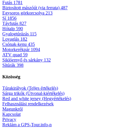
Futás
1781
Biztosított mászóút (via ferrata)
487
Egysoros görkorcsolya
213
Sí
1856
Távfutás
827
Hótalp
590
Gyalogtúrázás
115
Lovaglás
182
Csónak-kenu
435
Motorkerékpár
1094
ATV quad
59
Siklóernyő és sárkány
132
Sítúrák
398
Közösség
Túrakirályok (Teljes értékelés)
Sárga trikók (Útvonal-kiértékelés)
Red and white jersey (Hegyértékelés)
Felhasználási rendelkezések
Magunkról
Kapcsolat
Privacy
Reklám a GPS-Tour.info-n