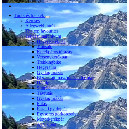
Member since
Túrák és trackek
Keresés
A legszebb túrák
The top favourites
Teljes túraarchívum
Hegyi kerékpár
Transalp
Kerékpáros túrázás
Versenykerékpár
Trekkingbike
Hegyi túra
Gyalogtúrázás
Biztosított mászóút (via ferrata)
Hótalp
Sítúrák
Távfutás
Gyalogtúrázás
Futás
Északi gyaloglás
Egysoros görkorcsolya
Motorkerékpár
ATV quad