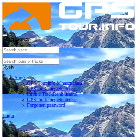
Select location
Nyelv
Súgó
GPS-Tour.info felhasználása
GPS túrák megjelentetése
Infók a TrackRank listáról
GPS túrák megjelentetése
Forgotten password
Login