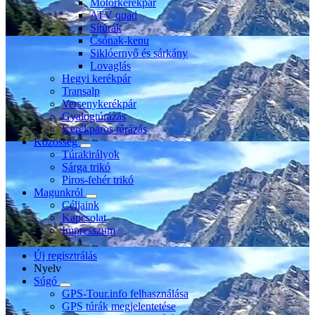
Motorkerékpár
ATV quad
Sítúrák
Csónak-kenu
Siklóernyő és sárkány
Lovaglás
Hegyi kerékpár
Transalp
Versenykerékpár
Gyalogtúrázás
Kerékpáros túrázás
Közösség
Túrakirályok
Sárga trikó
Piros-fehér trikó
Magunkról
Céljaink
Kapcsolat
Impresszum
Új regisztrálás
Nyelv
Súgó
GPS-Tour.info felhasználása
GPS túrák megjelentetése