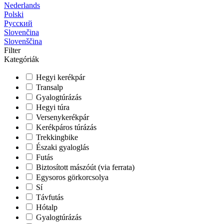
Nederlands
Polski
Русский
Slovenčina
Slovenščina
Filter
Kategóriák
Hegyi kerékpár
Transalp
Gyalogtúrázás
Hegyi túra
Versenykerékpár
Kerékpáros túrázás
Trekkingbike
Északi gyaloglás
Futás
Biztosított mászóút (via ferrata)
Egysoros görkorcsolya
Sí
Távfutás
Hótalp
Gyalogtúrázás