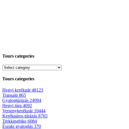
Tours categories
Tours categories
Hegyi kerékpár
48123
Transalp
865
Gyalogtúrázás
24994
Hegyi túra
4692
Versenykerékpár
10444
Kerékpáros túrázás
8765
Trekkingbike
6084
Északi gyaloglás
370