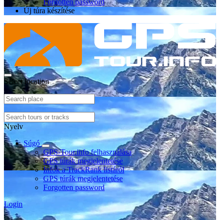
Forgotten password
Új túra készítése
Select location
Nyelv
Súgó
GPS-Tour.info felhasználása
GPS túrák megjelentetése
Infók a TrackRank listáról
GPS túrák megjelentetése
Forgotten password
Login