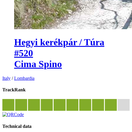
Hegyi kerékpár / Túra
#520
Cima Spino
Italy
/
Lombardia
TrackRank
Technical data