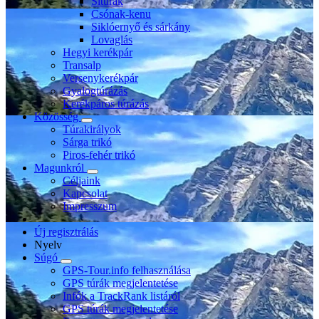
Sítúrák
Csónak-kenu
Siklóernyő és sárkány
Lovaglás
Hegyi kerékpár
Transalp
Versenykerékpár
Gyalogtúrázás
Kerékpáros túrázás
Közösség
Túrakirályok
Sárga trikó
Piros-fehér trikó
Magunkról
Céljaink
Kapcsolat
Impresszum
Új regisztrálás
Nyelv
Súgó
GPS-Tour.info felhasználása
GPS túrák megjelentetése
Infók a TrackRank listáról
GPS túrák megjelentetése