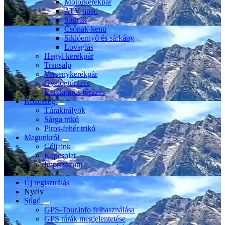
Motorkerékpár
ATV quad
Sítúrák
Csónak-kenu
Siklóernyő és sárkány
Lovaglás
Hegyi kerékpár
Transalp
Versenykerékpár
Gyalogtúrázás
Kerékpáros túrázás
Közösség
Túrakirályok
Sárga trikó
Piros-fehér trikó
Magunkról
Céljaink
Kapcsolat
Impresszum
Új regisztrálás
Nyelv
Súgó
GPS-Tour.info felhasználása
GPS túrák megjelentetése