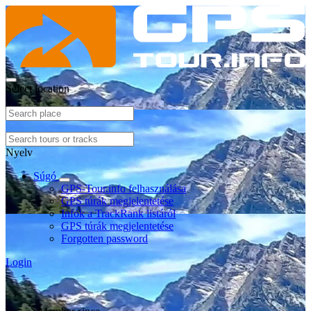
Select location
Nyelv
Súgó
GPS-Tour.info felhasználása
GPS túrák megjelentetése
Infók a TrackRank listáról
GPS túrák megjelentetése
Forgotten password
Login