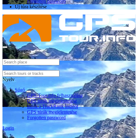
Forgotten password
Új túra készítése
Select location
Nyelv
Súgó
GPS-Tour.info felhasználása
GPS túrák megjelentetése
Infók a TrackRank listáról
GPS túrák megjelentetése
Forgotten password
Login