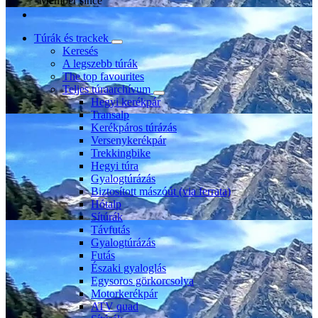
Member since
Túrák és trackek
Keresés
A legszebb túrák
The top favourites
Teljes túraarchívum
Hegyi kerékpár
Transalp
Kerékpáros túrázás
Versenykerékpár
Trekkingbike
Hegyi túra
Gyalogtúrázás
Biztosított mászóút (via ferrata)
Hótalp
Sítúrák
Távfutás
Gyalogtúrázás
Futás
Északi gyaloglás
Egysoros görkorcsolya
Motorkerékpár
ATV quad