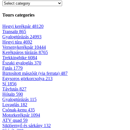
Tours categories
Hegyi kerékpár
48120
Transalp
865
Gyalogtúrázás
24993
Hegyi túra
4692
Versenykerékpár
10444
Kerékpáros túrázás
8765
Trekkingbike
6084
Északi gyaloglás
370
Futás
1779
Biztosított mászóút (via ferrata)
487
Egysoros görkorcsolya
213
Sí
1856
Távfutás
827
Hótalp
590
Gyalogtúrázás
115
Lovaglás
182
Csónak-kenu
435
Motorkerékpár
1094
ATV quad
59
Siklóernyő és sárkány
132