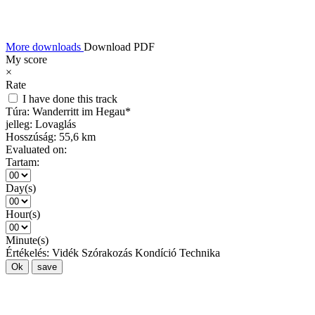
More downloads
Download PDF
My score
×
Rate
I have done this track
Túra:
Wanderritt im Hegau*
jelleg:
Lovaglás
Hosszúság:
55,6 km
Evaluated on:
Tartam:
Day(s)
Hour(s)
Minute(s)
Értékelés:
Vidék
Szórakozás
Kondíció
Technika
Ok
save