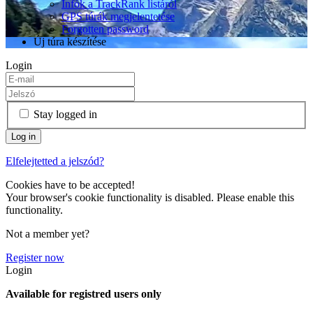
Infók a TrackRank listáról
GPS túrák megjelentetése
Forgotten password
Új túra készítése
Login
Stay logged in
Elfelejtetted a jelszód?
Cookies have to be accepted!
Your browser's cookie functionality is disabled. Please enable this
functionality.
Not a member yet?
Register now
Login
Available for registred users only