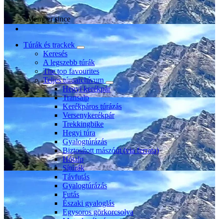
Member since
Túrák és trackek
Keresés
A legszebb túrák
The top favourites
Teljes túraarchívum
Hegyi kerékpár
Transalp
Kerékpáros túrázás
Versenykerékpár
Trekkingbike
Hegyi túra
Gyalogtúrázás
Biztosított mászóút (via ferrata)
Hótalp
Sítúrák
Távfutás
Gyalogtúrázás
Futás
Északi gyaloglás
Egysoros görkorcsolya