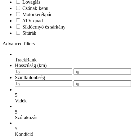
Lovaglás
Csónak-kenu
Motorkerékpár
ATV quad
Siklóernyő és sárkány
Sítúrák
Advanced filters
TrackRank
Hosszúság (km)
Szintkülönbség
5
Vidék
5
Szórakozás
5
Kondíció