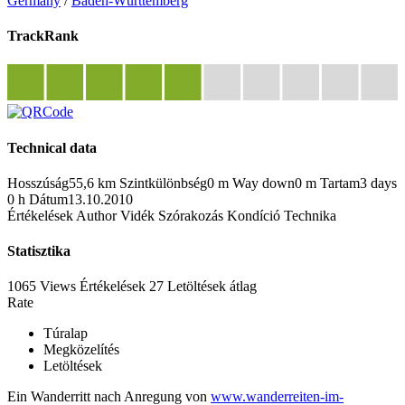
Germany
/
Baden-Württemberg
TrackRank
Technical data
Hosszúság
55,6 km
Szintkülönbség
0 m
Way down
0 m
Tartam
3 days
0 h
Dátum
13.10.2010
Értékelések
Author
Vidék
Szórakozás
Kondíció
Technika
Statisztika
1065 Views
Értékelések
27 Letöltések
átlag
Rate
Túralap
Megközelítés
Letöltések
Ein Wanderritt nach Anregung von
www.wanderreiten-im-