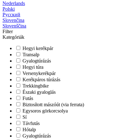
Nederlands
Polski
Русский
Slovenčina
Slovenščina
Filter
Kategóriák
Hegyi kerékpár
Transalp
Gyalogtúrázás
Hegyi túra
Versenykerékpár
Kerékpáros túrázás
Trekkingbike
Északi gyaloglás
Futás
Biztosított mászóút (via ferrata)
Egysoros görkorcsolya
Sí
Távfutás
Hótalp
Gyalogtúrázás