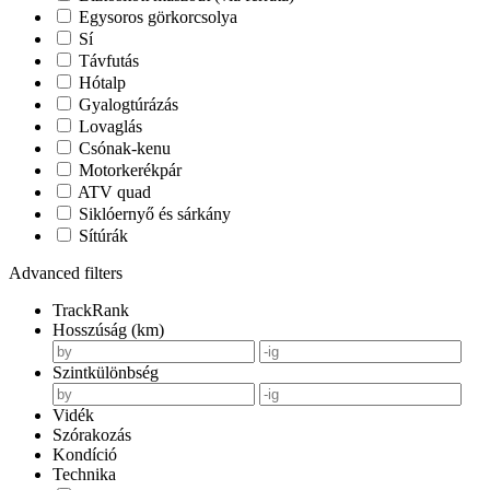
Egysoros görkorcsolya
Sí
Távfutás
Hótalp
Gyalogtúrázás
Lovaglás
Csónak-kenu
Motorkerékpár
ATV quad
Siklóernyő és sárkány
Sítúrák
Advanced filters
TrackRank
Hosszúság (km)
Szintkülönbség
Vidék
Szórakozás
Kondíció
Technika