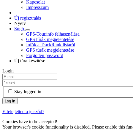
Kapcsolat
Impresszum
Új regisztrálás
Nyelv
Súgó
GPS-Tour.info felhasználása
GPS túrák megjelentetése
Infók a TrackRank listáról
GPS túrák megjelentetése
Forgotten password
Új túra készítése
Login
Stay logged in
Elfelejtetted a jelszód?
Cookies have to be accepted!
Your browser's cookie functionality is disabled. Please enable this func