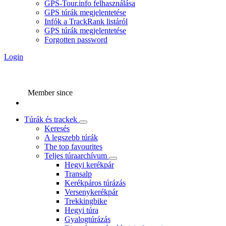
GPS-Tour.info felhasználása
GPS túrák megjelentetése
Infók a TrackRank listáról
GPS túrák megjelentetése
Forgotten password
Login
Member since
Túrák és trackek
Keresés
A legszebb túrák
The top favourites
Teljes túraarchívum
Hegyi kerékpár
Transalp
Kerékpáros túrázás
Versenykerékpár
Trekkingbike
Hegyi túra
Gyalogtúrázás