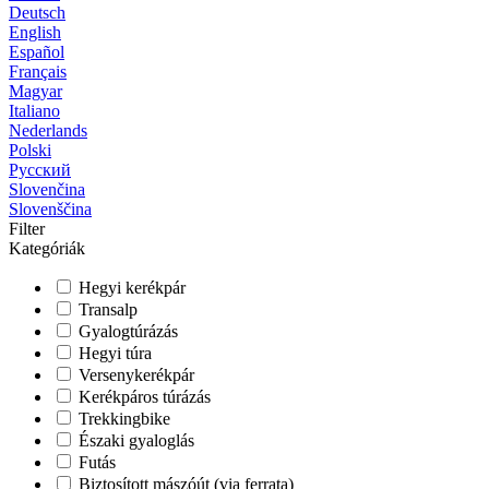
Deutsch
English
Español
Français
Magyar
Italiano
Nederlands
Polski
Русский
Slovenčina
Slovenščina
Filter
Kategóriák
Hegyi kerékpár
Transalp
Gyalogtúrázás
Hegyi túra
Versenykerékpár
Kerékpáros túrázás
Trekkingbike
Északi gyaloglás
Futás
Biztosított mászóút (via ferrata)