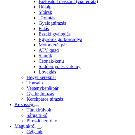
Biztosított mászóút (via ferrata)
Hótalp
Sítúrák
Távfutás
Gyalogtúrázás
Futás
Északi gyaloglás
Egysoros görkorcsolya
Motorkerékpár
ATV quad
Sítúrák
Csónak-kenu
Siklóernyő és sárkány
Lovaglás
Hegyi kerékpár
Transalp
Versenykerékpár
Gyalogtúrázás
Kerékpáros túrázás
Közösség
Túrakirályok
Sárga trikó
Piros-fehér trikó
Magunkról
Céljaink