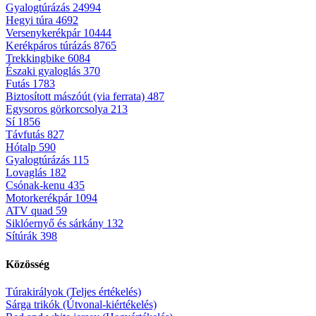
Gyalogtúrázás
24994
Hegyi túra
4692
Versenykerékpár
10444
Kerékpáros túrázás
8765
Trekkingbike
6084
Északi gyaloglás
370
Futás
1783
Biztosított mászóút (via ferrata)
487
Egysoros görkorcsolya
213
Sí
1856
Távfutás
827
Hótalp
590
Gyalogtúrázás
115
Lovaglás
182
Csónak-kenu
435
Motorkerékpár
1094
ATV quad
59
Siklóernyő és sárkány
132
Sítúrák
398
Közösség
Túrakirályok (Teljes értékelés)
Sárga trikók (Útvonal-kiértékelés)