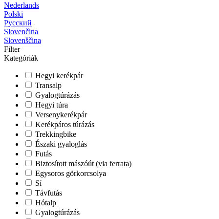
Nederlands
Polski
Русский
Slovenčina
Slovenščina
Filter
Kategóriák
Hegyi kerékpár
Transalp
Gyalogtúrázás
Hegyi túra
Versenykerékpár
Kerékpáros túrázás
Trekkingbike
Északi gyaloglás
Futás
Biztosított mászóút (via ferrata)
Egysoros görkorcsolya
Sí
Távfutás
Hótalp
Gyalogtúrázás