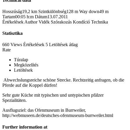
Technical data
Hosszúság
19,2 km
Szintkülönbség
128 m
Way down
49 m
Tartam
00:05 h:m
Dátum
13.07.2011
Értékelések
Author
Vidék
Szórakozás
Kondíció
Technika
Statisztika
660 Views
Értékelések
5 Letöltések
átlag
Rate
Túralap
Megközelítés
Letöltések
Abwechslungsreiche schöne Strecke. Rechtzeitig anfragen, ob die
Pferde auf die Koppel dürfen!
Sehr gute Küche mit typischen und untypischen pfälzer
Spezialitäten.
Ausflugsziel: das Ofenmuseum in Burrweiler,
http://webmuseen.de/deutsches-ofenmuseum-burrweiler.html
Further information at