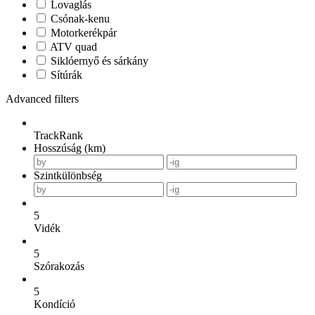
Lovaglás
Csónak-kenu
Motorkerékpár
ATV quad
Siklóernyő és sárkány
Sítúrák
Advanced filters
TrackRank
Hosszúság (km)
Szintkülönbség
5
Vidék
5
Szórakozás
5
Kondíció