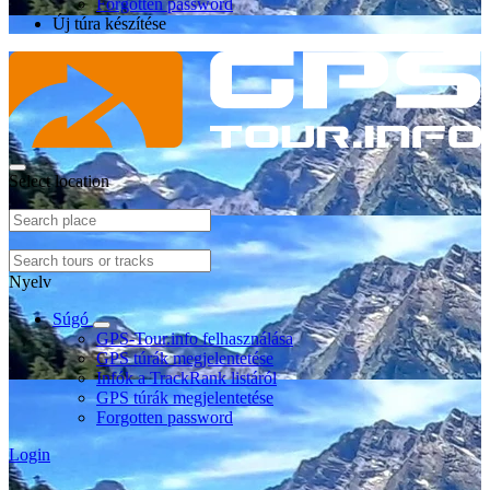
Forgotten password
Új túra készítése
Select location
Nyelv
Súgó
GPS-Tour.info felhasználása
GPS túrák megjelentetése
Infók a TrackRank listáról
GPS túrák megjelentetése
Forgotten password
Login