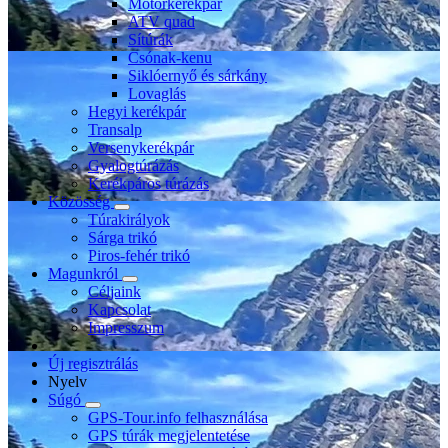
Motorkerékpár
ATV quad
Sítúrák
Csónak-kenu
Siklóernyő és sárkány
Lovaglás
Hegyi kerékpár
Transalp
Versenykerékpár
Gyalogtúrázás
Kerékpáros túrázás
Közösség
Túrakirályok
Sárga trikó
Piros-fehér trikó
Magunkról
Céljaink
Kapcsolat
Impresszum
Új regisztrálás
Nyelv
Súgó
GPS-Tour.info felhasználása
GPS túrák megjelentetése