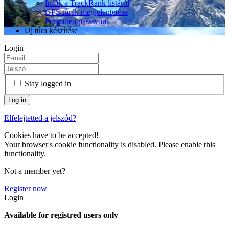
Infók a TrackRank listáról
GPS túrák megjelentetése
Forgotten password
Új túra készítése
Login
Stay logged in
Elfelejtetted a jelszód?
Cookies have to be accepted!
Your browser's cookie functionality is disabled. Please enable this
functionality.
Not a member yet?
Register now
Login
Available for registred users only