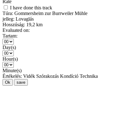
Rate
I have done this track
Túra:
Gommersheim zur Burrweiler Mühle
jelleg:
Lovaglás
Hosszúság:
19,2 km
Evaluated on:
Tartam:
Day(s)
Hour(s)
Minute(s)
Értékelés:
Vidék
Szórakozás
Kondíció
Technika
Ok
save