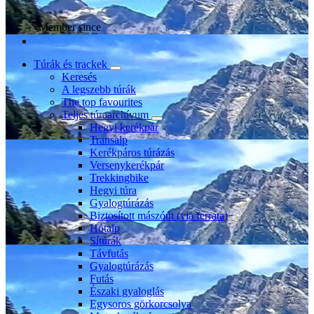
Member since
Túrák és trackek
Keresés
A legszebb túrák
The top favourites
Teljes túraarchívum
Hegyi kerékpár
Transalp
Kerékpáros túrázás
Versenykerékpár
Trekkingbike
Hegyi túra
Gyalogtúrázás
Biztosított mászóút (via ferrata)
Hótalp
Sítúrák
Távfutás
Gyalogtúrázás
Futás
Északi gyaloglás
Egysoros görkorcsolya