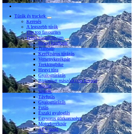
Member since
Túrák és trackek
Keresés
A legszebb túrák
The top favourites
Teljes túraarchívum
Hegyi kerékpár
Transalp
Kerékpáros túrázás
Versenykerékpár
Trekkingbike
Hegyi túra
Gyalogtúrázás
Biztosított mászóút (via ferrata)
Hótalp
Sítúrák
Távfutás
Gyalogtúrázás
Futás
Északi gyaloglás
Egysoros görkorcsolya
Motorkerékpár
ATV quad