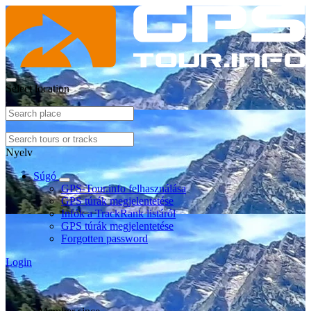
Select location
Nyelv
Súgó
GPS-Tour.info felhasználása
GPS túrák megjelentetése
Infók a TrackRank listáról
GPS túrák megjelentetése
Forgotten password
Login