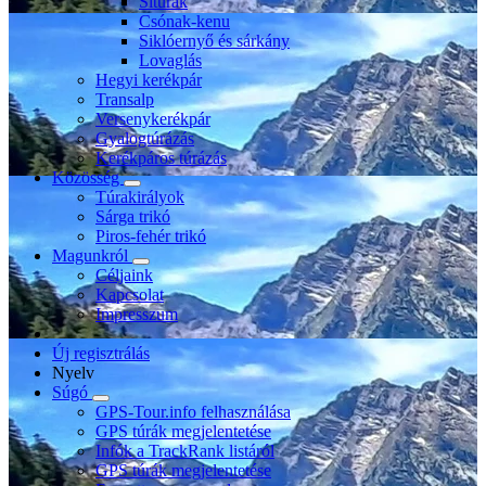
Sítúrák
Csónak-kenu
Siklóernyő és sárkány
Lovaglás
Hegyi kerékpár
Transalp
Versenykerékpár
Gyalogtúrázás
Kerékpáros túrázás
Közösség
Túrakirályok
Sárga trikó
Piros-fehér trikó
Magunkról
Céljaink
Kapcsolat
Impresszum
Új regisztrálás
Nyelv
Súgó
GPS-Tour.info felhasználása
GPS túrák megjelentetése
Infók a TrackRank listáról
GPS túrák megjelentetése