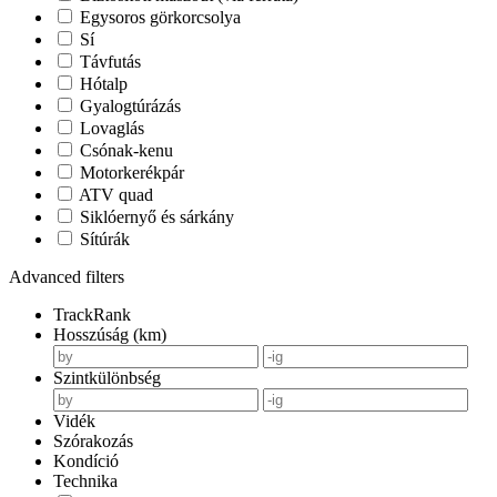
Egysoros görkorcsolya
Sí
Távfutás
Hótalp
Gyalogtúrázás
Lovaglás
Csónak-kenu
Motorkerékpár
ATV quad
Siklóernyő és sárkány
Sítúrák
Advanced filters
TrackRank
Hosszúság (km)
Szintkülönbség
Vidék
Szórakozás
Kondíció
Technika