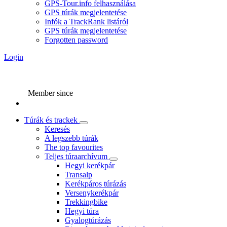
GPS-Tour.info felhasználása
GPS túrák megjelentetése
Infók a TrackRank listáról
GPS túrák megjelentetése
Forgotten password
Login
Member since
Túrák és trackek
Keresés
A legszebb túrák
The top favourites
Teljes túraarchívum
Hegyi kerékpár
Transalp
Kerékpáros túrázás
Versenykerékpár
Trekkingbike
Hegyi túra
Gyalogtúrázás