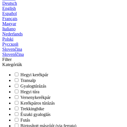
Deutsch
English
Español
Français
Magyar
Italiano
Nederlands
Polski
Русский
Slovenčina
Slovenščina
Filter
Kategóriák
Hegyi kerékpár
Transalp
Gyalogtúrázás
Hegyi túra
Versenykerékpár
Kerékpáros túrázás
Trekkingbike
Északi gyaloglás
Futás
Biztosított mászóút (via ferrata)