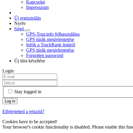
Kapcsolat
Impresszum
Új regisztrálás
Nyelv
Súgó
GPS-Tour.info felhasználása
GPS túrák megjelentetése
Infók a TrackRank listáról
GPS túrák megjelentetése
Forgotten password
Új túra készítése
Login
Stay logged in
Elfelejtetted a jelszód?
Cookies have to be accepted!
Your browser's cookie functionality is disabled. Please enable this func