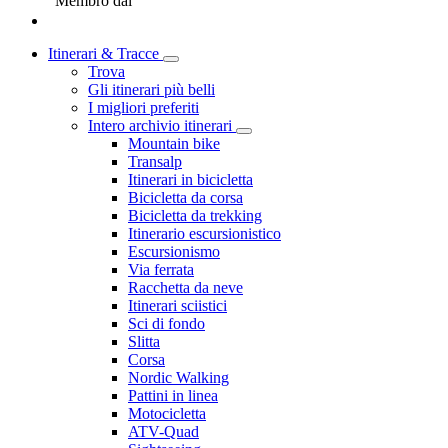
Membro dal
Itinerari & Tracce
Trova
Gli itinerari più belli
I migliori preferiti
Intero archivio itinerari
Mountain bike
Transalp
Itinerari in bicicletta
Bicicletta da corsa
Bicicletta da trekking
Itinerario escursionistico
Escursionismo
Via ferrata
Racchetta da neve
Itinerari sciistici
Sci di fondo
Slitta
Corsa
Nordic Walking
Pattini in linea
Motocicletta
ATV-Quad