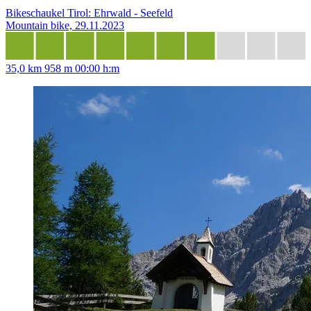
Bikeschaukel Tirol: Ehrwald - Seefeld
Mountain bike, 29.11.2023
35,0 km
958 m
00:00 h:m