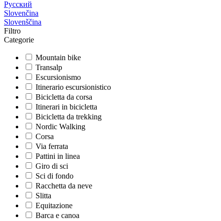
Русский
Slovenčina
Slovenščina
Filtro
Categorie
Mountain bike
Transalp
Escursionismo
Itinerario escursionistico
Bicicletta da corsa
Itinerari in bicicletta
Bicicletta da trekking
Nordic Walking
Corsa
Via ferrata
Pattini in linea
Giro di sci
Sci di fondo
Racchetta da neve
Slitta
Equitazione
Barca e canoa