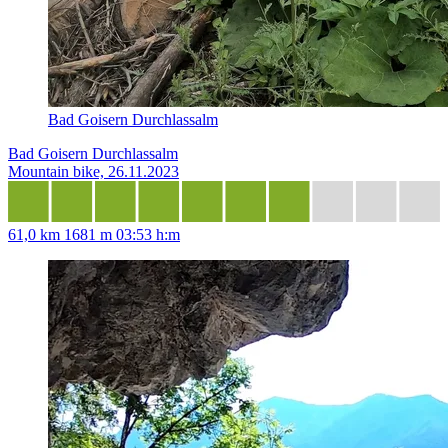
Bad Goisern Durchlassalm
Bad Goisern Durchlassalm
Mountain bike, 26.11.2023
61,0 km
1681 m
03:53 h:m