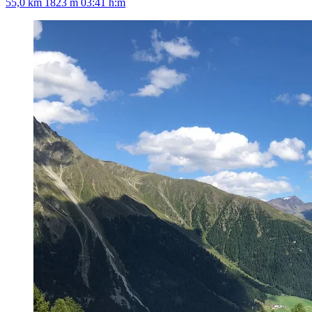
55,0 km
1823 m
03:41 h:m