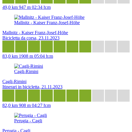
49,0 km
947 m
02:34 h:m
Mallnitz - Kaiser Franz-Josef-Höhe
Mallnitz - Kaiser Franz-Josef-Höhe
Bicicletta da corsa, 23.11.2023
83,0 km
1908 m
05:04 h:m
Cagli-Rimini
Cagli-Rimini
Itinerari in bicicletta, 21.11.2023
82,0 km
908 m
04:27 h:m
Perugia - Cagli
Perugia - Cagli