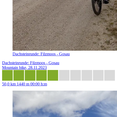
Dachsteinrunde: Filzmoos - Gosau
Dachsteinrunde: Filzmoos - Gosau
Mountain bike, 28.11.2023
50,0 km
1440 m
00:00 h:m