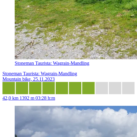
Stoneman Taurista: Wagrain-Mandling
Stoneman Taurista: Wagrain-Mandling
Mountain bike, 25.11.2023
42,0 km
1392 m
03:28 h:m