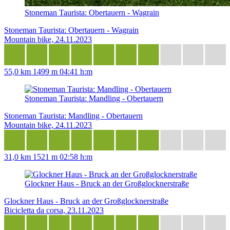
Stoneman Taurista: Obertauern - Wagrain
Stoneman Taurista: Obertauern - Wagrain
Mountain bike, 24.11.2023
55,0 km
1499 m
04:41 h:m
Stoneman Taurista: Mandling - Obertauern
Stoneman Taurista: Mandling - Obertauern
Mountain bike, 24.11.2023
31,0 km
1521 m
02:58 h:m
Glockner Haus - Bruck an der Großglocknerstraße
Glockner Haus - Bruck an der Großglocknerstraße
Bicicletta da corsa, 23.11.2023