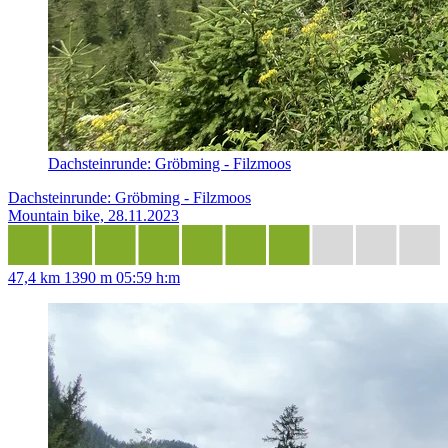
Dachsteinrunde: Gröbming - Filzmoos
Dachsteinrunde: Gröbming - Filzmoos
Mountain bike, 28.11.2023
47,4 km
1390 m
05:59 h:m