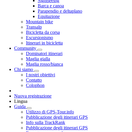
Sightseeing
Barca e canoa
Parapendio e deltaplano
Equitazione
Mountain bike
Transalp
Bicicletta da corsa
Escursionismo
Itinerari in bicicletta
Community
Dominatori itinerari
Maglia gialla
Maglia rosso/bianca
Chi siamo
I nostri obiettivi
Contatto
Colophon
Nuova registrazione
Lingua
Guida
Utilizzo di GPS-Tour.info
Pubblicazione degli itinerari GPS
Info sulla TrackRank
Pubblicazione degli itinerari GPS