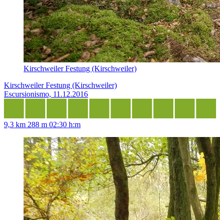
Kirschweiler Festung (Kirschweiler)
Kirschweiler Festung (Kirschweiler)
Escursionismo, 11.12.2016
9,3 km
288 m
02:30 h:m