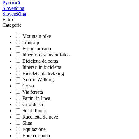
Русский
Slovenčina
Slovenščina
Filtro
Categorie
Mountain bike
Transalp
Escursionismo
Itinerario escursionistico
Bicicletta da corsa
Itinerari in bicicletta
Bicicletta da trekking
Nordic Walking
Corsa
Via ferrata
Pattini in linea
Giro di sci
Sci di fondo
Racchetta da neve
Slitta
Equitazione
Barca e canoa