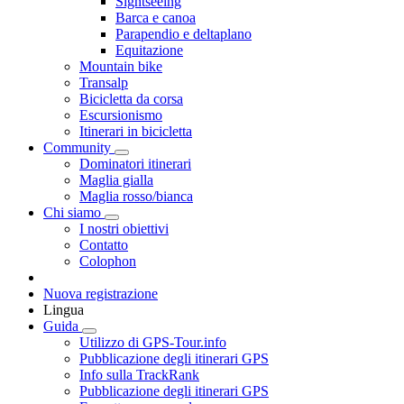
Sightseeing
Barca e canoa
Parapendio e deltaplano
Equitazione
Mountain bike
Transalp
Bicicletta da corsa
Escursionismo
Itinerari in bicicletta
Community
Dominatori itinerari
Maglia gialla
Maglia rosso/bianca
Chi siamo
I nostri obiettivi
Contatto
Colophon
Nuova registrazione
Lingua
Guida
Utilizzo di GPS-Tour.info
Pubblicazione degli itinerari GPS
Info sulla TrackRank
Pubblicazione degli itinerari GPS