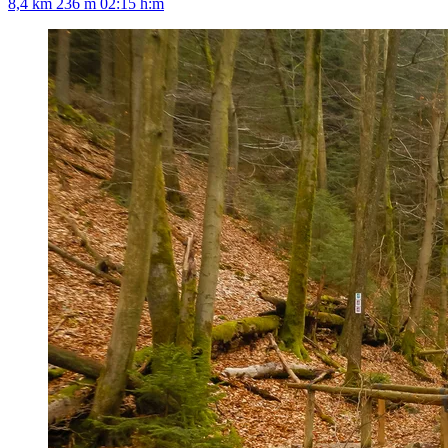
8,4 km
236 m
02:15 h:m