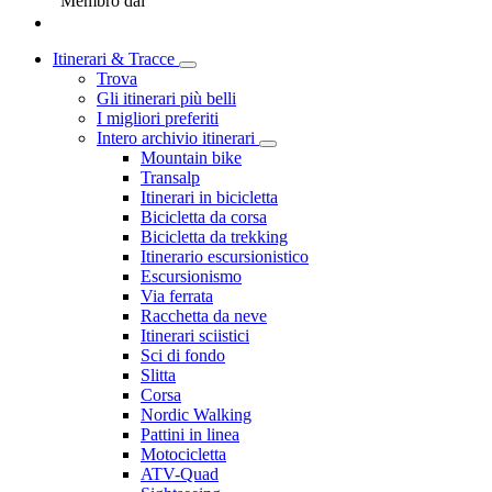
Membro dal
Itinerari & Tracce
Trova
Gli itinerari più belli
I migliori preferiti
Intero archivio itinerari
Mountain bike
Transalp
Itinerari in bicicletta
Bicicletta da corsa
Bicicletta da trekking
Itinerario escursionistico
Escursionismo
Via ferrata
Racchetta da neve
Itinerari sciistici
Sci di fondo
Slitta
Corsa
Nordic Walking
Pattini in linea
Motocicletta
ATV-Quad