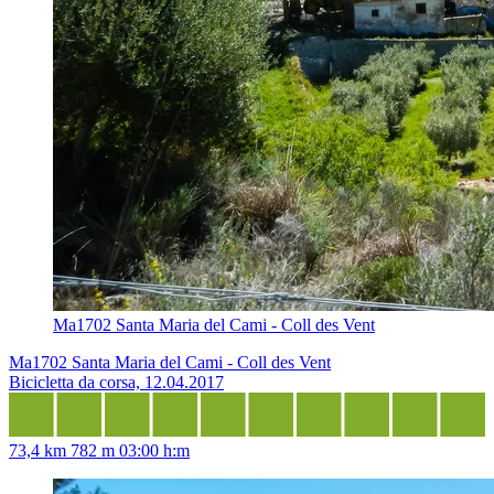
Ma1702 Santa Maria del Cami - Coll des Vent
Ma1702 Santa Maria del Cami - Coll des Vent
Bicicletta da corsa, 12.04.2017
73,4 km
782 m
03:00 h:m