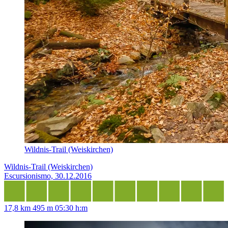
Wildnis-Trail (Weiskirchen)
Wildnis-Trail (Weiskirchen)
Escursionismo, 30.12.2016
17,8 km
495 m
05:30 h:m