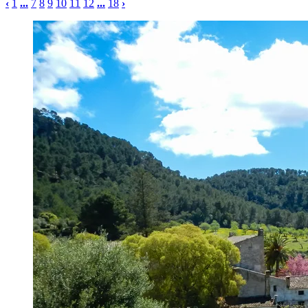
‹
1
...
7
8
9
10
11
12
...
18
›