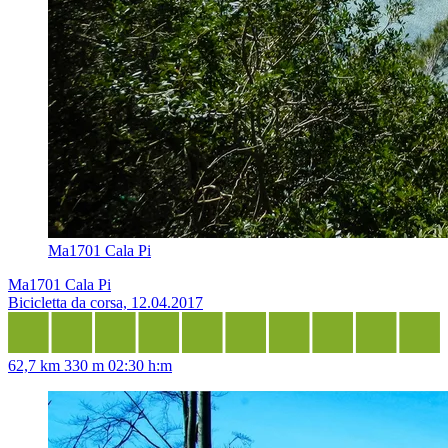
Ma1701 Cala Pi
Ma1701 Cala Pi
Bicicletta da corsa, 12.04.2017
62,7 km
330 m
02:30 h:m