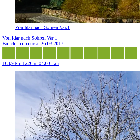
Von Idar nach Sohren Var.1
Von Idar nach Sohren Var.1
Bicicletta da corsa, 26.03.2017
103,9 km
1220 m
04:00 h:m