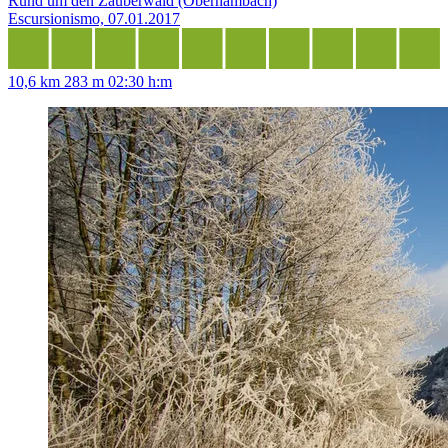
Rund um den Zauberwald (Oberhambach)
Escursionismo, 07.01.2017
10,6 km
283 m
02:30 h:m