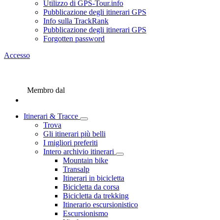
Utilizzo di GPS-Tour.info
Pubblicazione degli itinerari GPS
Info sulla TrackRank
Pubblicazione degli itinerari GPS
Forgotten password
Accesso
Membro dal
Itinerari & Tracce
Trova
Gli itinerari più belli
I migliori preferiti
Intero archivio itinerari
Mountain bike
Transalp
Itinerari in bicicletta
Bicicletta da corsa
Bicicletta da trekking
Itinerario escursionistico
Escursionismo