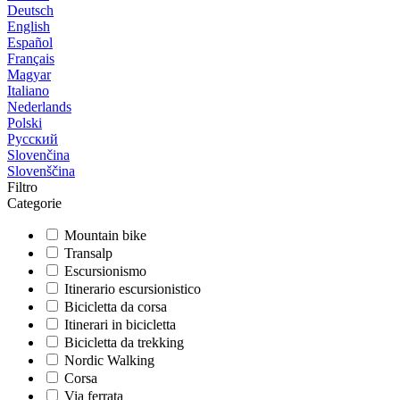
Deutsch
English
Español
Français
Magyar
Italiano
Nederlands
Polski
Русский
Slovenčina
Slovenščina
Filtro
Categorie
Mountain bike
Transalp
Escursionismo
Itinerario escursionistico
Bicicletta da corsa
Itinerari in bicicletta
Bicicletta da trekking
Nordic Walking
Corsa
Via ferrata