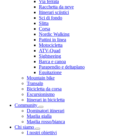
Via ferrata
Racchetta da neve
Itinerari sciistici
Sci di fondo
Slitta
Corsa
Nordic Walking
Pattini in linea
Motocicletta
ATV-Quad
Sightseeing
Barca e canoa
Parapendio e deltaplano
Equitazione
Mountain bike
Transalp
Bicicletta da corsa
Escursionismo
Itinerari in bicicletta
Community
Dominatori itinerari
Maglia gialla
Maglia rosso/bianca
Chi siamo
I nostri obiettivi