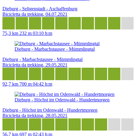
Dieburg - Seligenstadt - Aschaffenburg
Bicicletta da trekking, 04.07.2021
75,3 km
232 m
03:10 h:m
Dieburg - Marbachstausee - Mümmlingtal
Dieburg - Marbachstausee - Mümmlingtal
Bicicletta da trekking, 29.05.2021
92,7 km
700 m
04:42 h:m
Dieburg - Höchst im Odenwald - Hundertmorgen
Dieburg - Höchst im Odenwald - Hundertmorgen
Bicicletta da trekking, 28.05.2021
56,7 km
697 m
02:43 h:m