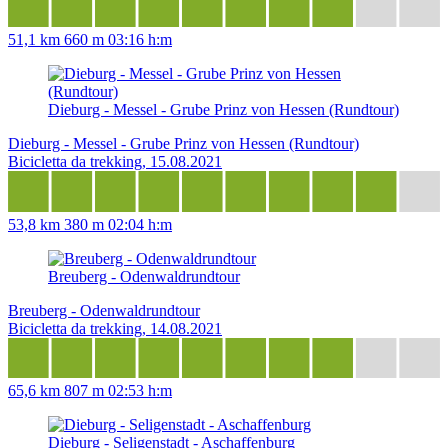
51,1 km
660 m
03:16 h:m
Dieburg - Messel - Grube Prinz von Hessen (Rundtour)
Dieburg - Messel - Grube Prinz von Hessen (Rundtour)
Bicicletta da trekking, 15.08.2021
53,8 km
380 m
02:04 h:m
Breuberg - Odenwaldrundtour
Breuberg - Odenwaldrundtour
Bicicletta da trekking, 14.08.2021
65,6 km
807 m
02:53 h:m
Dieburg - Seligenstadt - Aschaffenburg