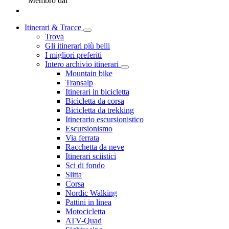
Membro dal
Itinerari & Tracce
Trova
Gli itinerari più belli
I migliori preferiti
Intero archivio itinerari
Mountain bike
Transalp
Itinerari in bicicletta
Bicicletta da corsa
Bicicletta da trekking
Itinerario escursionistico
Escursionismo
Via ferrata
Racchetta da neve
Itinerari sciistici
Sci di fondo
Slitta
Corsa
Nordic Walking
Pattini in linea
Motocicletta
ATV-Quad