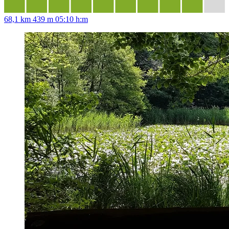
68,1 km
439 m
05:10 h:m