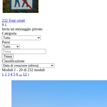
232 Tour creati
9.1
Invia un messaggio privato
Categoria
Paesi
Classificazione
Moduli 1 - 20 di 232 moduli
1
2
3
4
5
6
...
12
›