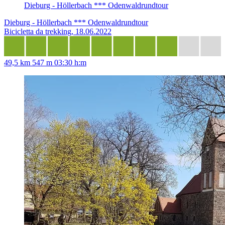
Dieburg - Höllerbach *** Odenwaldrundtour
Dieburg - Höllerbach *** Odenwaldrundtour
Bicicletta da trekking, 18.06.2022
49,5 km
547 m
03:30 h:m