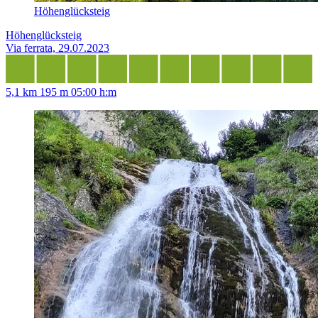
Höhenglücksteig
Höhenglücksteig
Via ferrata, 29.07.2023
5,1 km
195 m
05:00 h:m