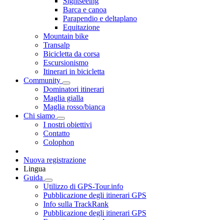
Sightseeing
Barca e canoa
Parapendio e deltaplano
Equitazione
Mountain bike
Transalp
Bicicletta da corsa
Escursionismo
Itinerari in bicicletta
Community
Dominatori itinerari
Maglia gialla
Maglia rosso/bianca
Chi siamo
I nostri obiettivi
Contatto
Colophon
Nuova registrazione
Lingua
Guida
Utilizzo di GPS-Tour.info
Pubblicazione degli itinerari GPS
Info sulla TrackRank
Pubblicazione degli itinerari GPS