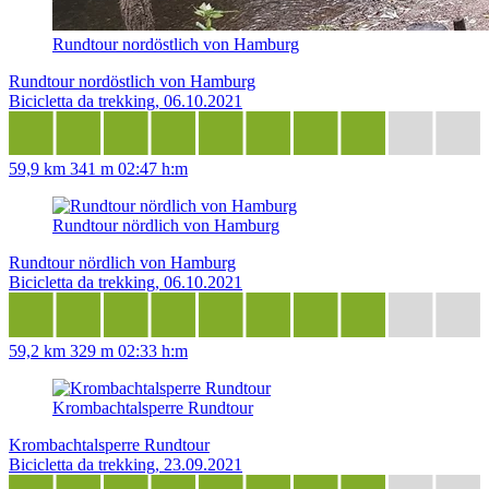
Rundtour nordöstlich von Hamburg
Rundtour nordöstlich von Hamburg
Bicicletta da trekking, 06.10.2021
59,9 km
341 m
02:47 h:m
Rundtour nördlich von Hamburg
Rundtour nördlich von Hamburg
Bicicletta da trekking, 06.10.2021
59,2 km
329 m
02:33 h:m
Krombachtalsperre Rundtour
Krombachtalsperre Rundtour
Bicicletta da trekking, 23.09.2021