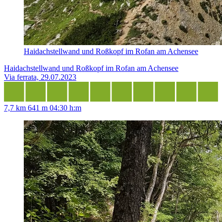
Haidachstellwand und Roßkopf im Rofan am Achensee
Haidachstellwand und Roßkopf im Rofan am Achensee
Via ferrata, 29.07.2023
7,7 km
641 m
04:30 h:m