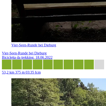
Vier-Seen-Runde bei Dieburg
Vier-Seen-Runde bei Dieburg
Bicicletta da trekking, 18.06.2022
53,2 km
375 m
03:35 h:m