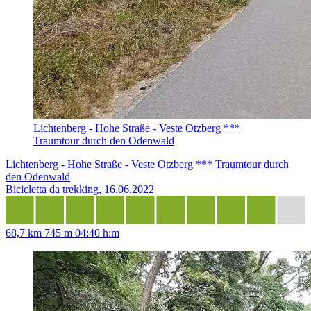
Lichtenberg - Hohe Straße - Veste Otzberg ***
Traumtour durch den Odenwald
Lichtenberg - Hohe Straße - Veste Otzberg *** Traumtour durch
den Odenwald
Bicicletta da trekking, 16.06.2022
68,7 km
745 m
04:40 h:m