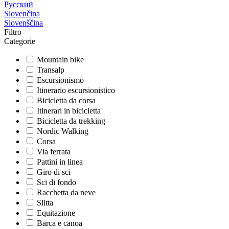
Русский
Slovenčina
Slovenščina
Filtro
Categorie
Mountain bike
Transalp
Escursionismo
Itinerario escursionistico
Bicicletta da corsa
Itinerari in bicicletta
Bicicletta da trekking
Nordic Walking
Corsa
Via ferrata
Pattini in linea
Giro di sci
Sci di fondo
Racchetta da neve
Slitta
Equitazione
Barca e canoa