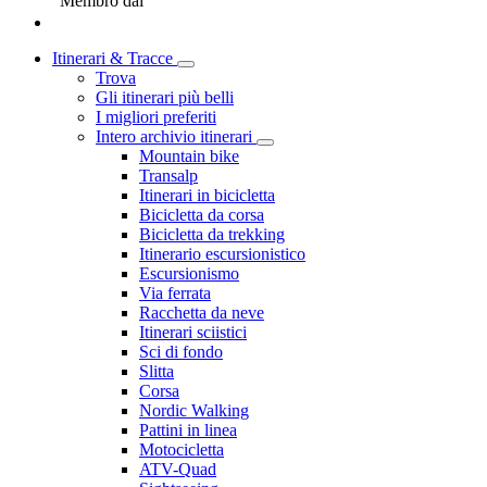
Membro dal
Itinerari & Tracce
Trova
Gli itinerari più belli
I migliori preferiti
Intero archivio itinerari
Mountain bike
Transalp
Itinerari in bicicletta
Bicicletta da corsa
Bicicletta da trekking
Itinerario escursionistico
Escursionismo
Via ferrata
Racchetta da neve
Itinerari sciistici
Sci di fondo
Slitta
Corsa
Nordic Walking
Pattini in linea
Motocicletta
ATV-Quad