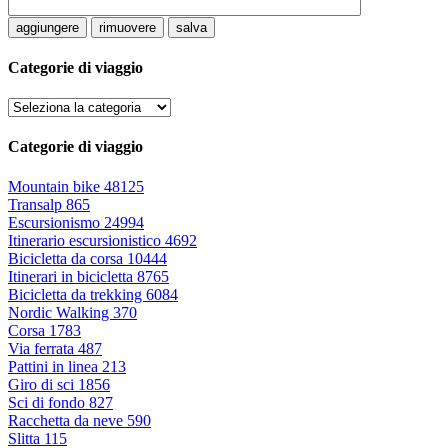
aggiungere
rimuovere
salva
Categorie di viaggio
Categorie di viaggio
Mountain bike
48125
Transalp
865
Escursionismo
24994
Itinerario escursionistico
4692
Bicicletta da corsa
10444
Itinerari in bicicletta
8765
Bicicletta da trekking
6084
Nordic Walking
370
Corsa
1783
Via ferrata
487
Pattini in linea
213
Giro di sci
1856
Sci di fondo
827
Racchetta da neve
590
Slitta
115