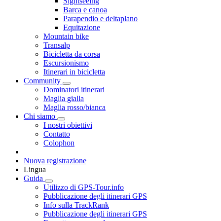
Sightseeing
Barca e canoa
Parapendio e deltaplano
Equitazione
Mountain bike
Transalp
Bicicletta da corsa
Escursionismo
Itinerari in bicicletta
Community
Dominatori itinerari
Maglia gialla
Maglia rosso/bianca
Chi siamo
I nostri obiettivi
Contatto
Colophon
Nuova registrazione
Lingua
Guida
Utilizzo di GPS-Tour.info
Pubblicazione degli itinerari GPS
Info sulla TrackRank
Pubblicazione degli itinerari GPS