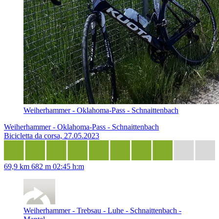
Weiherhammer - Oklahoma-Pass - Schnaittenbach
Weiherhammer - Oklahoma-Pass - Schnaittenbach
Bicicletta da corsa, 27.05.2023
69,9 km
682 m
02:45 h:m
Weiherhammer - Trebsau - Luhe - Schnaittenbach -