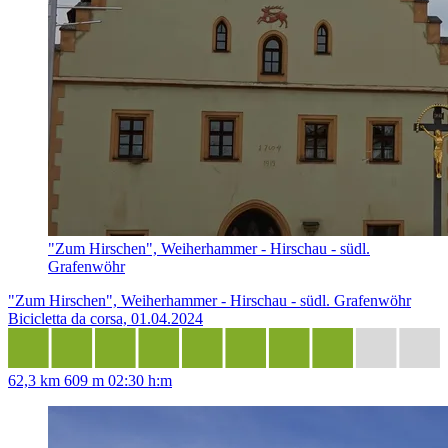
"Zum Hirschen", Weiherhammer - Hirschau - südl.
Grafenwöhr
"Zum Hirschen", Weiherhammer - Hirschau - südl. Grafenwöhr
Bicicletta da corsa, 01.04.2024
62,3 km
609 m
02:30 h:m