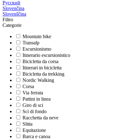
Русский
Slovenčina
Slovenščina
Filtro
Categorie
Mountain bike
Transalp
Escursionismo
Itinerario escursionistico
Bicicletta da corsa
Itinerari in bicicletta
Bicicletta da trekking
Nordic Walking
Corsa
Via ferrata
Pattini in linea
Giro di sci
Sci di fondo
Racchetta da neve
Slitta
Equitazione
Barca e canoa