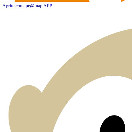
Aprire con ape@map APP