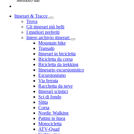
Membro dal
Itinerari & Tracce
Trova
Gli itinerari più belli
I migliori preferiti
Intero archivio itinerari
Mountain bike
Transalp
Itinerari in bicicletta
Bicicletta da corsa
Bicicletta da trekking
Itinerario escursionistico
Escursionismo
Via ferrata
Racchetta da neve
Itinerari sciistici
Sci di fondo
Slitta
Corsa
Nordic Walking
Pattini in linea
Motocicletta
ATV-Quad