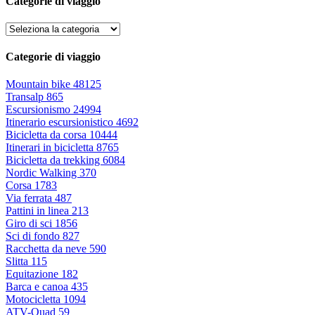
Categorie di viaggio
Categorie di viaggio
Mountain bike
48125
Transalp
865
Escursionismo
24994
Itinerario escursionistico
4692
Bicicletta da corsa
10444
Itinerari in bicicletta
8765
Bicicletta da trekking
6084
Nordic Walking
370
Corsa
1783
Via ferrata
487
Pattini in linea
213
Giro di sci
1856
Sci di fondo
827
Racchetta da neve
590
Slitta
115
Equitazione
182
Barca e canoa
435
Motocicletta
1094
ATV-Quad
59