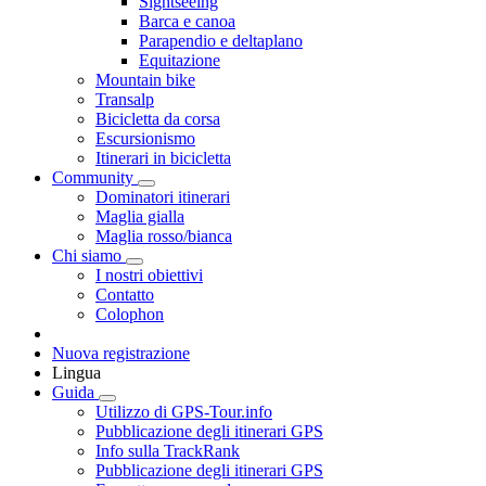
Sightseeing
Barca e canoa
Parapendio e deltaplano
Equitazione
Mountain bike
Transalp
Bicicletta da corsa
Escursionismo
Itinerari in bicicletta
Community
Dominatori itinerari
Maglia gialla
Maglia rosso/bianca
Chi siamo
I nostri obiettivi
Contatto
Colophon
Nuova registrazione
Lingua
Guida
Utilizzo di GPS-Tour.info
Pubblicazione degli itinerari GPS
Info sulla TrackRank
Pubblicazione degli itinerari GPS