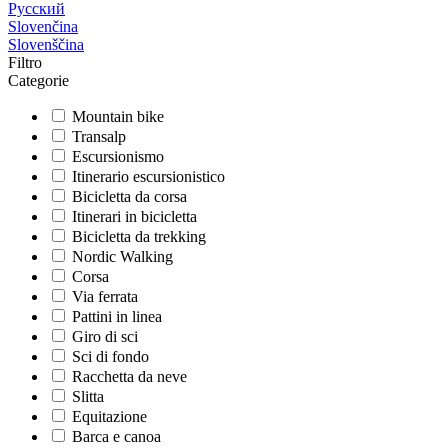
Русский
Slovenčina
Slovenščina
Filtro
Categorie
Mountain bike
Transalp
Escursionismo
Itinerario escursionistico
Bicicletta da corsa
Itinerari in bicicletta
Bicicletta da trekking
Nordic Walking
Corsa
Via ferrata
Pattini in linea
Giro di sci
Sci di fondo
Racchetta da neve
Slitta
Equitazione
Barca e canoa