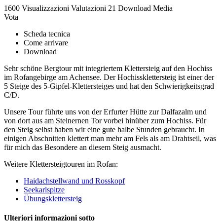
1600 Visualizzazioni
Valutazioni
21 Download
Media
Vota
Scheda tecnica
Come arrivare
Download
Sehr schöne Bergtour mit integriertem Klettersteig auf den Hochiss
im Rofangebirge am Achensee. Der Hochissklettersteig ist einer der
5 Steige des 5-Gipfel-Klettersteiges und hat den Schwierigkeitsgrad
C/D.
Unsere Tour führte uns von der Erfurter Hütte zur Dalfazalm und
von dort aus am Steinernen Tor vorbei hinüber zum Hochiss. Für
den Steig selbst haben wir eine gute halbe Stunden gebraucht. In
einigen Abschnitten klettert man mehr am Fels als am Drahtseil, was
für mich das Besondere an diesem Steig ausmacht.
Weitere Klettersteigtouren im Rofan:
Haidachstellwand und Rosskopf
Seekarlspitze
Übungsklettersteig
Ulteriori informazioni sotto