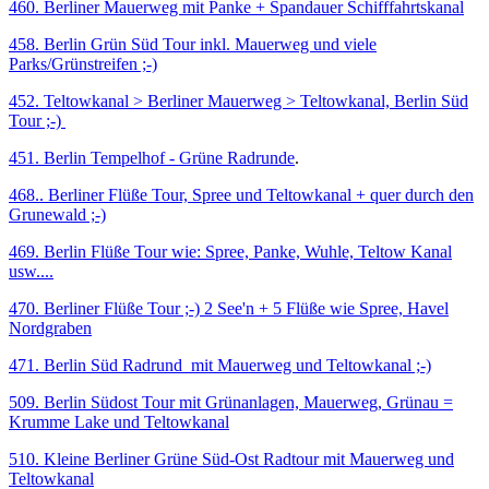
460. Berliner Mauerweg mit Panke + Spandauer Schifffahrtskanal
458. Berlin Grün Süd Tour inkl. Mauerweg und viele
Parks/Grünstreifen ;-)
452. Teltowkanal > Berliner Mauerweg > Teltowkanal, Berlin Süd
Tour ;-)
451. Berlin Tempelhof - Grüne Radrunde
.
468.. Berliner Flüße Tour, Spree und Teltowkanal + quer durch den
Grunewald ;-)
469. Berlin Flüße Tour wie: Spree, Panke, Wuhle, Teltow Kanal
usw....
470. Berliner Flüße Tour ;-) 2 See'n + 5 Flüße wie Spree, Havel
Nordgraben
471. Berlin Süd Radrund mit Mauerweg und Teltowkanal ;-)
509. Berlin Südost Tour mit Grünanlagen, Mauerweg, Grünau =
Krumme Lake und Teltowkanal
510. Kleine Berliner Grüne Süd-Ost Radtour mit Mauerweg und
Teltowkanal