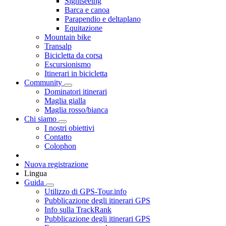
Sightseeing
Barca e canoa
Parapendio e deltaplano
Equitazione
Mountain bike
Transalp
Bicicletta da corsa
Escursionismo
Itinerari in bicicletta
Community
Dominatori itinerari
Maglia gialla
Maglia rosso/bianca
Chi siamo
I nostri obiettivi
Contatto
Colophon
Nuova registrazione
Lingua
Guida
Utilizzo di GPS-Tour.info
Pubblicazione degli itinerari GPS
Info sulla TrackRank
Pubblicazione degli itinerari GPS