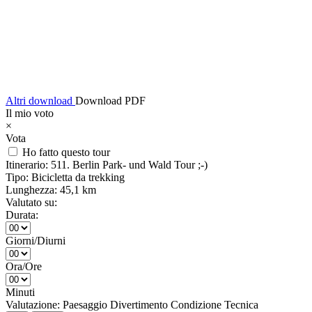
Altri download
Download PDF
Il mio voto
×
Vota
Ho fatto questo tour
Itinerario:
511. Berlin Park- und Wald Tour ;-)
Tipo:
Bicicletta da trekking
Lunghezza:
45,1 km
Valutato su:
Durata:
Giorni/Diurni
Ora/Ore
Minuti
Valutazione:
Paesaggio
Divertimento
Condizione
Tecnica