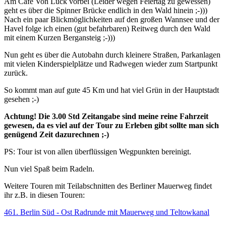
Am Cafè Von Luck vorbei (Leider wegen Feiertag zu gewessen)
geht es über die Spinner Brücke endlich in den Wald hinein ;-)))
Nach ein paar Blickmöglichkeiten auf den großen Wannsee und der
Havel folge ich einen (gut befahrbaren) Reitweg durch den Wald
mit einem Kurzen Bergansteig ;-)))
Nun geht es über die Autobahn durch kleinere Straßen, Parkanlagen
mit vielen Kinderspielplätze und Radwegen wieder zum Startpunkt
zurück.
So kommt man auf gute 45 Km und hat viel Grün in der Hauptstadt
gesehen ;-)
Achtung! Die 3.00 Std Zeitangabe sind meine reine Fahrzeit
gewesen, da es viel auf der Tour zu Erleben gibt sollte man sich
genügend Zeit dazurechnen ;-)
PS: Tour ist von allen überflüssigen Wegpunkten bereinigt.
Nun viel Spaß beim Radeln.
Weitere Touren mit Teilabschnitten des Berliner Mauerweg findet
ihr z.B. in diesen Touren:
461. Berlin Süd - Ost Radrunde mit Mauerweg und Teltowkanal