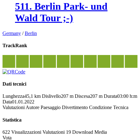
511. Berlin Park- und
Wald Tour ;-)
Germany
/
Berlin
TrackRank
Dati tecnici
Lunghezza
45,1 km
Dislivello
207 m
Discesa
207 m
Durata
03:00 h:m
Data
01.01.2022
Valutazioni
Autore
Paesaggio
Divertimento
Condizione
Tecnica
Statistica
622 Visualizzazioni
Valutazioni
19 Download
Media
Vota