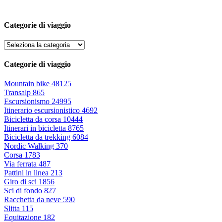
Categorie di viaggio
Categorie di viaggio
Mountain bike
48125
Transalp
865
Escursionismo
24995
Itinerario escursionistico
4692
Bicicletta da corsa
10444
Itinerari in bicicletta
8765
Bicicletta da trekking
6084
Nordic Walking
370
Corsa
1783
Via ferrata
487
Pattini in linea
213
Giro di sci
1856
Sci di fondo
827
Racchetta da neve
590
Slitta
115
Equitazione
182