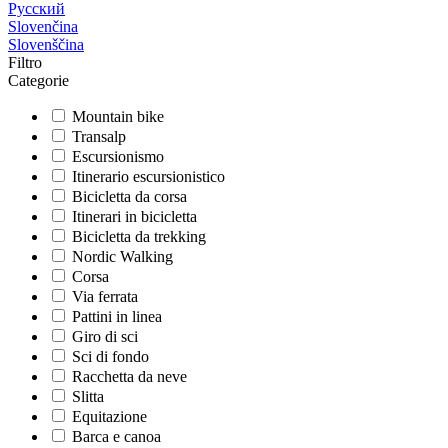
Русский
Slovenčina
Slovenščina
Filtro
Categorie
Mountain bike
Transalp
Escursionismo
Itinerario escursionistico
Bicicletta da corsa
Itinerari in bicicletta
Bicicletta da trekking
Nordic Walking
Corsa
Via ferrata
Pattini in linea
Giro di sci
Sci di fondo
Racchetta da neve
Slitta
Equitazione
Barca e canoa