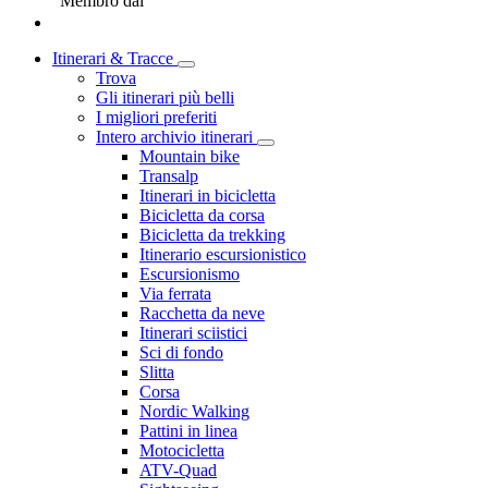
Membro dal
Itinerari & Tracce
Trova
Gli itinerari più belli
I migliori preferiti
Intero archivio itinerari
Mountain bike
Transalp
Itinerari in bicicletta
Bicicletta da corsa
Bicicletta da trekking
Itinerario escursionistico
Escursionismo
Via ferrata
Racchetta da neve
Itinerari sciistici
Sci di fondo
Slitta
Corsa
Nordic Walking
Pattini in linea
Motocicletta
ATV-Quad