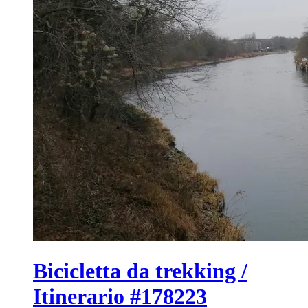
Bicicletta da trekking /
Itinerario #178223