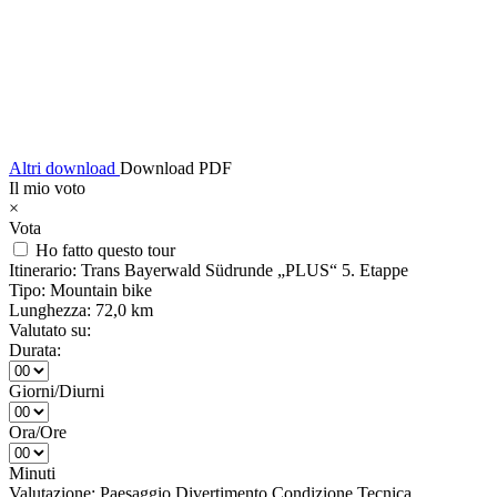
Altri download
Download PDF
Il mio voto
×
Vota
Ho fatto questo tour
Itinerario:
Trans Bayerwald Südrunde „PLUS“ 5. Etappe
Tipo:
Mountain bike
Lunghezza:
72,0 km
Valutato su:
Durata:
Giorni/Diurni
Ora/Ore
Minuti
Valutazione:
Paesaggio
Divertimento
Condizione
Tecnica