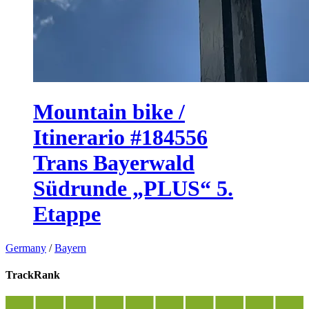
Mountain bike /
Itinerario #184556
Trans Bayerwald
Südrunde „PLUS“ 5.
Etappe
Germany
/
Bayern
TrackRank