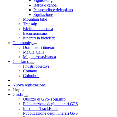
Sightseeing
Barca e canoa
Parapendio e deltaplano
Equitazione
Mountain bike
Transalp
Bicicletta da corsa
Escursionismo
Itinerari in bicicletta
Community
Dominatori itinerari
Maglia gialla
Maglia rosso/bianca
Chi siamo
I nostri obiettivi
Contatto
Colophon
Nuova registrazione
Lingua
Guida
Utilizzo di GPS-Tour.info
Pubblicazione degli itinerari GPS
Info sulla TrackRank
Pubblicazione degli itinerari GPS