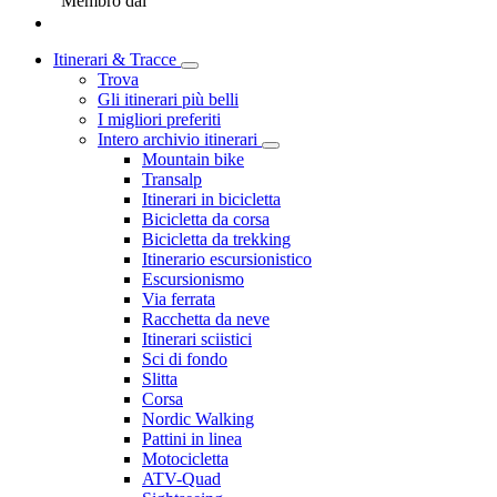
Membro dal
Itinerari & Tracce
Trova
Gli itinerari più belli
I migliori preferiti
Intero archivio itinerari
Mountain bike
Transalp
Itinerari in bicicletta
Bicicletta da corsa
Bicicletta da trekking
Itinerario escursionistico
Escursionismo
Via ferrata
Racchetta da neve
Itinerari sciistici
Sci di fondo
Slitta
Corsa
Nordic Walking
Pattini in linea
Motocicletta
ATV-Quad