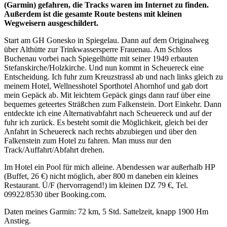
(Garmin) gefahren, die Tracks waren im Internet zu finden.
Außerdem ist die gesamte Route bestens mit kleinen
Wegweisern ausgeschildert.
Start am GH Gonesko in Spiegelau. Dann auf dem Originalweg
über Althütte zur Trinkwassersperre Frauenau. Am Schloss
Buchenau vorbei nach Spiegelhütte mit seiner 1949 erbauten
Stefanskirche/Holzkirche. Und nun kommt in Scheuereck eine
Entscheidung. Ich fuhr zum Kreuzstrassl ab und nach links gleich zu
meinem Hotel, Wellnesshotel Sporthotel Ahornhof und gab dort
mein Gepäck ab. Mit leichtem Gepäck gings dann rauf über eine
bequemes geteertes Sträßchen zum Falkenstein. Dort Einkehr. Dann
entdeckte ich eine Alternativabfahrt nach Scheuereck und auf der
fuhr ich zurück. Es besteht somit die Möglichkeit, gleich bei der
Anfahrt in Scheuereck nach rechts abzubiegen und über den
Falkenstein zum Hotel zu fahren. Man muss nur den
Track/Auffahrt/Abfahrt drehen.
Im Hotel ein Pool für mich alleine. Abendessen war außerhalb HP
(Buffet, 26 €) nicht möglich, aber 800 m daneben ein kleines
Restaurant. Ü/F (hervorragend!) im kleinen DZ 79 €, Tel.
09922/8530 über Booking.com.
Daten meines Garmin: 72 km, 5 Std. Sattelzeit, knapp 1900 Hm
Anstieg.