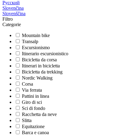
Русский
Slovenčina
Slovenščina
Filtro
Categorie
Mountain bike
Transalp
Escursionismo
Itinerario escursionistico
Bicicletta da corsa
Itinerari in bicicletta
Bicicletta da trekking
Nordic Walking
Corsa
Via ferrata
Pattini in linea
Giro di sci
Sci di fondo
Racchetta da neve
Slitta
Equitazione
Barca e canoa