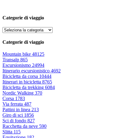
Categorie di viaggio
Categorie di viaggio
Mountain bike
48125
Transalp
865
Escursionismo
24994
Itinerario escursionistico
4692
Bicicletta da corsa
10444
Itinerari in bicicletta
8765
Bicicletta da trekking
6084
Nordic Walking
370
Corsa
1783
Via ferrata
487
Pattini in linea
213
Giro di sci
1856
Sci di fondo
827
Racchetta da neve
590
Slitta
115
Equitazione
182