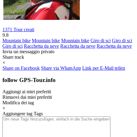
1371 Tour creati
9.8
Mountain bike
Mountain bike
Mountain bike
Giro di sci
Giro di sci
Giro di sci
Racchetta da neve
Racchetta da neve
Racchetta da neve
Invia un messaggio privato
Share track
×
Share on Facebook
Share via WhatsApp
Link per E-Mail teilen
follow GPS-Tour.info
Aggiungi ai miei preferiti
Rimuovi dai miei preferiti
Modifica dei tag
×
Aggiungere tag
Tags