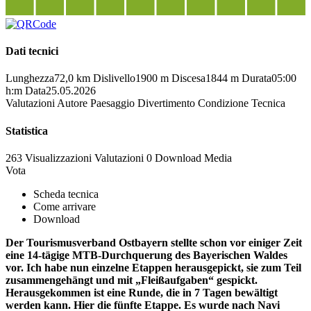
Dati tecnici
Lunghezza
72,0 km
Dislivello
1900 m
Discesa
1844 m
Durata
05:00
h:m
Data
25.05.2026
Valutazioni
Autore
Paesaggio
Divertimento
Condizione
Tecnica
Statistica
263 Visualizzazioni
Valutazioni
0 Download
Media
Vota
Scheda tecnica
Come arrivare
Download
Der Tourismusverband Ostbayern stellte schon vor einiger Zeit
eine 14-tägige MTB-Durchquerung des Bayerischen Waldes
vor. Ich habe nun einzelne Etappen herausgepickt, sie zum Teil
zusammengehängt und mit „Fleißaufgaben“ gespickt.
Herausgekommen ist eine Runde, die in 7 Tagen bewältigt
werden kann. Hier die fünfte Etappe. Es wurde nach Navi