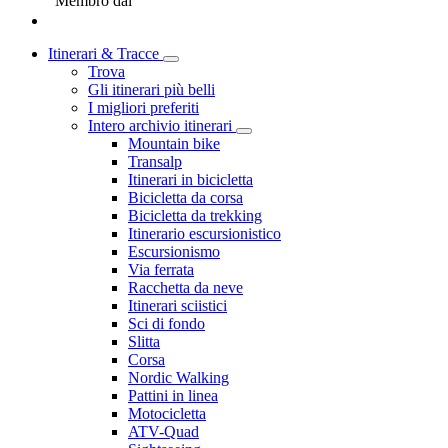
Membro dal
Itinerari & Tracce
Trova
Gli itinerari più belli
I migliori preferiti
Intero archivio itinerari
Mountain bike
Transalp
Itinerari in bicicletta
Bicicletta da corsa
Bicicletta da trekking
Itinerario escursionistico
Escursionismo
Via ferrata
Racchetta da neve
Itinerari sciistici
Sci di fondo
Slitta
Corsa
Nordic Walking
Pattini in linea
Motocicletta
ATV-Quad