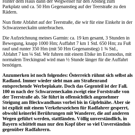
Hinter dem Haus dann der Wegweiser für den Abstieg zum
Parkplatz und ca. 50 Hm Gegenanstieg auf der Teerstraße zu den
Rädern.
Nun flotte Abfahrt auf der Teerstraße, die wir für eine Einkehr in der
Schwarzeneckalm unterbrachen.
Die Aufzeichnung meines Garmin: ca. 19 km gesamt, 3 Stunden in
Bewegung, knapp 1000 Hm; Auffahrt 7 km 1 Std. 650 Hm; zu Fuß
rauf und runter 350 Hm (mit 50 Hm Gegenanstieg) 1 ¾ Std.,
Abfahrt 7 km ¼ Std. Wir fuhren mit einem Ebike im Ecomodus, mit
normalem Treckingrad wird man ½ Stunde länger für die Auffahrt
benötigen.
Anzumerken ist noch folgendes: Österreich rühmt sich selbst als
Radland. Immer wieder sieht man am Straßenrand
entsprechende Werbeplakate. Doch das Gegenteil ist der Fall.
100 m nach der Schwarzeneckalm zweigt eine Forststraße von
der Teerstraße ab. Sie führt in offensichtlich angenehmer
Steigung am Bleckwandhaus vorbei bis in Gipfelnähe. Aber sie
ist explizit mit einem Verkehrszeichen für Radfahrer gesperrt,
obwohl keinerlei Berührungen mit Wanderer, die auf anderen
Wegen geführt werden, stattfänden. Völlig unverständlich, in
Bayern schüttelt man nur den Kopf über so viel Unverständnis
gegenüber Radfahrern.