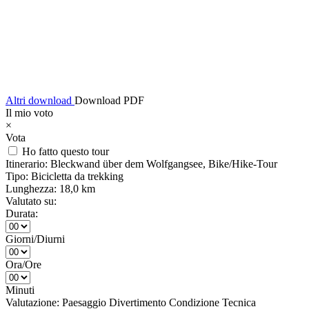
Altri download
Download PDF
Il mio voto
×
Vota
Ho fatto questo tour
Itinerario:
Bleckwand über dem Wolfgangsee, Bike/Hike-Tour
Tipo:
Bicicletta da trekking
Lunghezza:
18,0 km
Valutato su:
Durata:
Giorni/Diurni
Ora/Ore
Minuti
Valutazione:
Paesaggio
Divertimento
Condizione
Tecnica