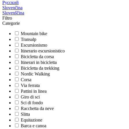
Русский
Slovenčina
Slovenščina
Filtro
Categorie
Mountain bike
Transalp
Escursionismo
Itinerario escursionistico
Bicicletta da corsa
Itinerari in bicicletta
Bicicletta da trekking
Nordic Walking
Corsa
Via ferrata
Pattini in linea
Giro di sci
Sci di fondo
Racchetta da neve
Slitta
Equitazione
Barca e canoa