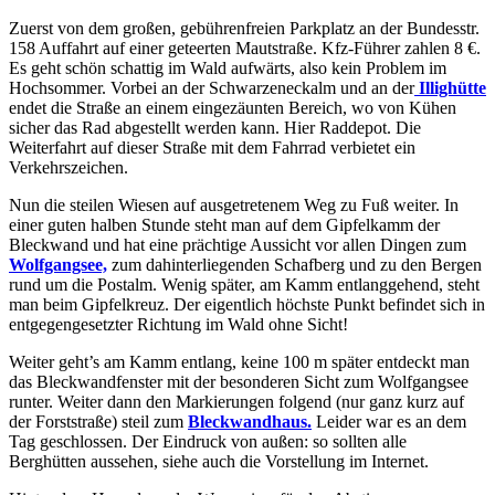
Zuerst von dem großen, gebührenfreien Parkplatz an der Bundesstr.
158 Auffahrt auf einer geteerten Mautstraße. Kfz-Führer zahlen 8 €.
Es geht schön schattig im Wald aufwärts, also kein Problem im
Hochsommer. Vorbei an der Schwarzeneckalm und an der
Illighütte
endet die Straße an einem eingezäunten Bereich, wo von Kühen
sicher das Rad abgestellt werden kann. Hier Raddepot. Die
Weiterfahrt auf dieser Straße mit dem Fahrrad verbietet ein
Verkehrszeichen.
Nun die steilen Wiesen auf ausgetretenem Weg zu Fuß weiter. In
einer guten halben Stunde steht man auf dem Gipfelkamm der
Bleckwand und hat eine prächtige Aussicht vor allen Dingen zum
Wolfgangsee,
zum dahinterliegenden Schafberg und zu den Bergen
rund um die Postalm. Wenig später, am Kamm entlanggehend, steht
man beim Gipfelkreuz. Der eigentlich höchste Punkt befindet sich in
entgegengesetzter Richtung im Wald ohne Sicht!
Weiter geht’s am Kamm entlang, keine 100 m später entdeckt man
das Bleckwandfenster mit der besonderen Sicht zum Wolfgangsee
runter. Weiter dann den Markierungen folgend (nur ganz kurz auf
der Forststraße) steil zum
Bleckwandhaus.
Leider war es an dem
Tag geschlossen. Der Eindruck von außen: so sollten alle
Berghütten aussehen, siehe auch die Vorstellung im Internet.