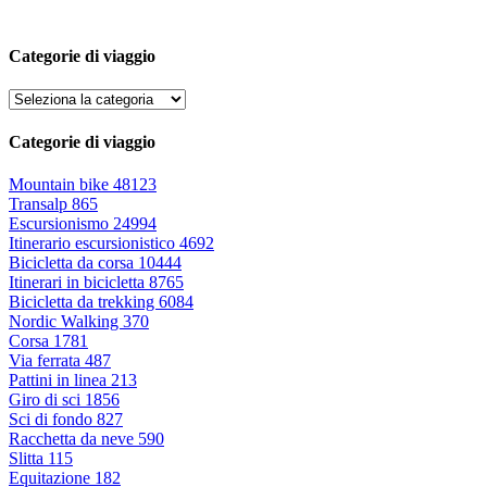
Categorie di viaggio
Categorie di viaggio
Mountain bike
48123
Transalp
865
Escursionismo
24994
Itinerario escursionistico
4692
Bicicletta da corsa
10444
Itinerari in bicicletta
8765
Bicicletta da trekking
6084
Nordic Walking
370
Corsa
1781
Via ferrata
487
Pattini in linea
213
Giro di sci
1856
Sci di fondo
827
Racchetta da neve
590
Slitta
115
Equitazione
182