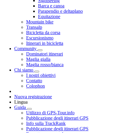
Sightseeing
Barca e canoa
Parapendio e deltaplano
Equitazione
Mountain bike
Transalp
Bicicletta da corsa
Escursionismo
Itinerari in bicicletta
Community
Dominatori itinerari
Maglia gialla
Maglia rosso/bianca
Chi siamo
I nostri obiettivi
Contatto
Colophon
Nuova registrazione
Lingua
Guida
Utilizzo di GPS-Tour.info
Pubblicazione degli itinerari GPS
Info sulla TrackRank
Pubblicazione degli itinerari GPS