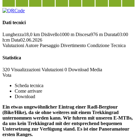
Dati tecnici
Lunghezza
18,0 km
Dislivello
1000 m
Discesa
976 m
Durata
03:00
h:m
Data
02.06.2026
Valutazioni
Autore
Paesaggio
Divertimento
Condizione
Tecnica
Statistica
320 Visualizzazioni
Valutazioni
0 Download
Media
Vota
Scheda tecnica
Come arrivare
Download
Ein etwas ungewöhnlicher Eintrag einer Radl-Bergtour
(Bike/Hike), da sie ohne weiteres mit einem Trekkingrad
unternommen werden kann. Wir fuhren mit unseren E-MTBs,
da uns kein Trekkingrad mit der entsprechend bequemen
Untersetzung zur Verfügung stand. Es ist eine Panoramatour
ersten Ranges.