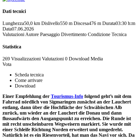
Dati tecnici
Lunghezza
50,0 km
Dislivello
550 m
Discesa
476 m
Durata
03:30 h:m
Data
07.06.2026
Valutazioni
Autore
Paesaggio
Divertimento
Condizione
Tecnica
Statistica
269 Visualizzazioni
Valutazioni
0 Download
Media
Vota
Scheda tecnica
Come arrivare
Download
Einer Empfehlung der
Tourismus-Info
folgend geht’s mit dem
Fahrrad nördlich von Sigmaringen zunächst an der Lauchert
entlang, dann über die Hochfläche der Schwäbischen Alb
zurück, um wieder an der Lauchert die Donau und dann
flussaufwärts den Ausgangspunkt zu erreichen. Die Runde ist
mit recht unscheinbaren Wegweisern markiert. Sie wurde mit
einer Schleife Richtung Norden erweitert und umgedreht.
Natürlich ist es ein Riesenvorteil, hat man das Navi vor sich. Da