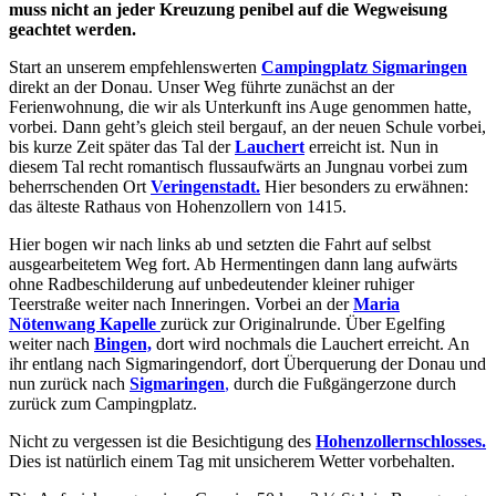
muss nicht an jeder Kreuzung penibel auf die Wegweisung
geachtet werden.
Start an unserem empfehlenswerten
Campingplatz Sigmaringen
direkt an der Donau. Unser Weg führte zunächst an der
Ferienwohnung, die wir als Unterkunft ins Auge genommen hatte,
vorbei. Dann geht’s gleich steil bergauf, an der neuen Schule vorbei,
bis kurze Zeit später das Tal der
Lauchert
erreicht ist. Nun in
diesem Tal recht romantisch flussaufwärts an Jungnau vorbei zum
beherrschenden Ort
Veringenstadt.
Hier besonders zu erwähnen:
das älteste Rathaus von Hohenzollern von 1415.
Hier bogen wir nach links ab und setzten die Fahrt auf selbst
ausgearbeitetem Weg fort. Ab Hermentingen dann lang aufwärts
ohne Radbeschilderung auf unbedeutender kleiner ruhiger
Teerstraße weiter nach Inneringen. Vorbei an der
Maria
Nötenwang Kapelle
zurück zur Originalrunde. Über Egelfing
weiter nach
Bingen,
dort wird nochmals die Lauchert erreicht. An
ihr entlang nach Sigmaringendorf, dort Überquerung der Donau und
nun zurück nach
Sigmaringen
,
durch die Fußgängerzone durch
zurück zum Campingplatz.
Nicht zu vergessen ist die Besichtigung des
Hohenzollernschlosses.
Dies ist natürlich einem Tag mit unsicherem Wetter vorbehalten.