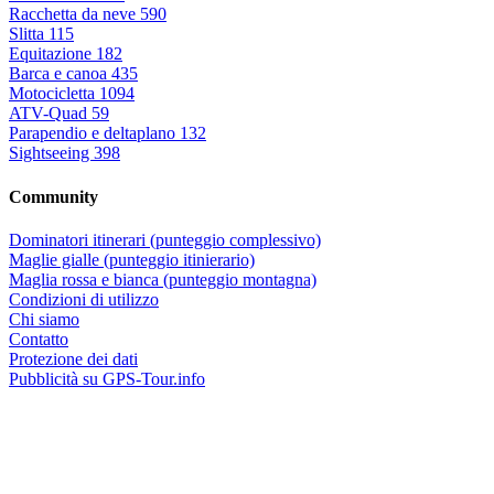
Racchetta da neve
590
Slitta
115
Equitazione
182
Barca e canoa
435
Motocicletta
1094
ATV-Quad
59
Parapendio e deltaplano
132
Sightseeing
398
Community
Dominatori itinerari (punteggio complessivo)
Maglie gialle (punteggio itinierario)
Maglia rossa e bianca (punteggio montagna)
Condizioni di utilizzo
Chi siamo
Contatto
Protezione dei dati
Pubblicità su GPS-Tour.info