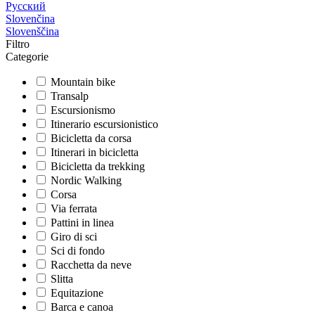
Русский
Slovenčina
Slovenščina
Filtro
Categorie
Mountain bike
Transalp
Escursionismo
Itinerario escursionistico
Bicicletta da corsa
Itinerari in bicicletta
Bicicletta da trekking
Nordic Walking
Corsa
Via ferrata
Pattini in linea
Giro di sci
Sci di fondo
Racchetta da neve
Slitta
Equitazione
Barca e canoa