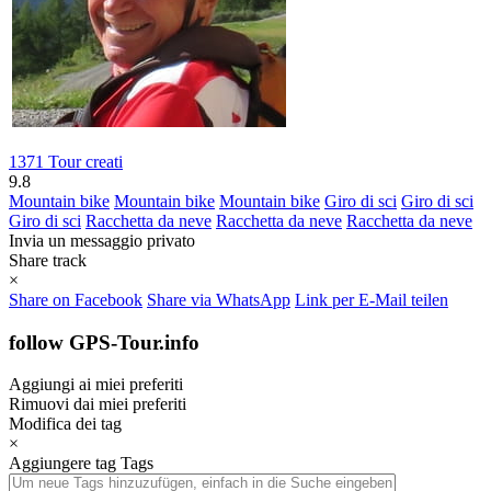
1371 Tour creati
9.8
Mountain bike
Mountain bike
Mountain bike
Giro di sci
Giro di sci
Giro di sci
Racchetta da neve
Racchetta da neve
Racchetta da neve
Invia un messaggio privato
Share track
×
Share on Facebook
Share via WhatsApp
Link per E-Mail teilen
follow GPS-Tour.info
Aggiungi ai miei preferiti
Rimuovi dai miei preferiti
Modifica dei tag
×
Aggiungere tag
Tags