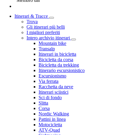
Membro dal
Itinerari & Tracce
Trova
Gli itinerari più belli
I migliori preferiti
Intero archivio itinerari
Mountain bike
Transalp
Itinerari in bicicletta
Bicicletta da corsa
Bicicletta da trekking
Itinerario escursionistico
Escursionismo
Via ferrata
Racchetta da neve
Itinerari sciistici
Sci di fondo
Slitta
Corsa
Nordic Walking
Pattini in linea
Motocicletta
ATV-Quad