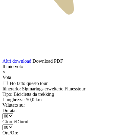
Altri download
Download PDF
Il mio voto
×
Vota
Ho fatto questo tour
Itinerario:
Sigmarings erweiterte Fitnesstour
Tipo:
Bicicletta da trekking
Lunghezza:
50,0 km
Valutato su:
Durata:
Giorni/Diurni
Ora/Ore