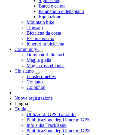
Sightseeing
Barca e canoa
Parapendio e deltaplano
Equitazione
Mountain bike
Transalp
Bicicletta da corsa
Escursionismo
Itinerari in bicicletta
Community
Dominatori itinerari
Maglia gialla
Maglia rosso/bianca
Chi siamo
I nostri obiettivi
Contatto
Colophon
Nuova registrazione
Lingua
Guida
Utilizzo di GPS-Tour.info
Pubblicazione degli itinerari GPS
Info sulla TrackRank
Pubblicazione degli itinerari GPS