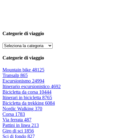
Categorie di viaggio
Categorie di viaggio
Mountain bike
48125
Transalp
865
Escursionismo
24994
Itinerario escursionistico
4692
Bicicletta da corsa
10444
Itinerari in bicicletta
8765
Bicicletta da trekking
6084
Nordic Walking
370
Corsa
1783
Via ferrata
487
Pattini in linea
213
Giro di sci
1856
Sci di fondo
827