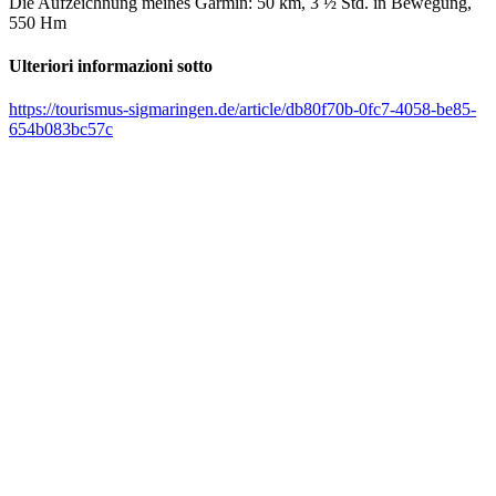
Die Aufzeichnung meines Garmin: 50 km, 3 ½ Std. in Bewegung,
550 Hm
Ulteriori informazioni sotto
https://tourismus-sigmaringen.de/article/db80f70b-0fc7-4058-be85-
654b083bc57c