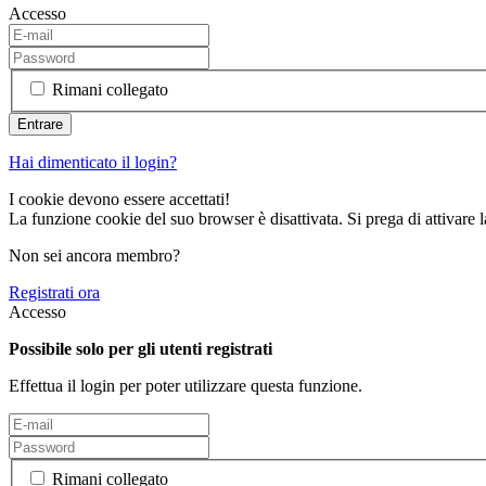
Accesso
Rimani collegato
Hai dimenticato il login?
I cookie devono essere accettati!
La funzione cookie del suo browser è disattivata. Si prega di attivare 
Non sei ancora membro?
Registrati ora
Accesso
Possibile solo per gli utenti registrati
Effettua il login per poter utilizzare questa funzione.
Rimani collegato