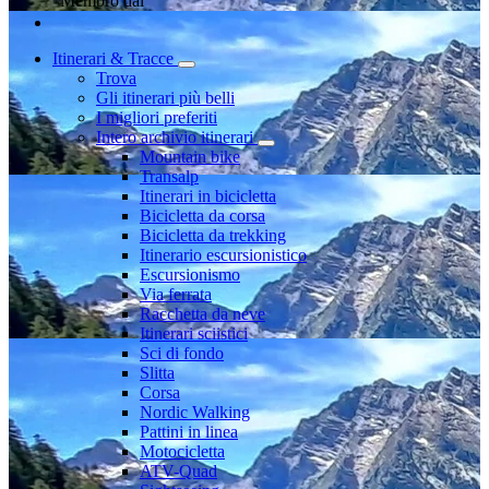
Membro dal
Itinerari & Tracce
Trova
Gli itinerari più belli
I migliori preferiti
Intero archivio itinerari
Mountain bike
Transalp
Itinerari in bicicletta
Bicicletta da corsa
Bicicletta da trekking
Itinerario escursionistico
Escursionismo
Via ferrata
Racchetta da neve
Itinerari sciistici
Sci di fondo
Slitta
Corsa
Nordic Walking
Pattini in linea
Motocicletta
ATV-Quad