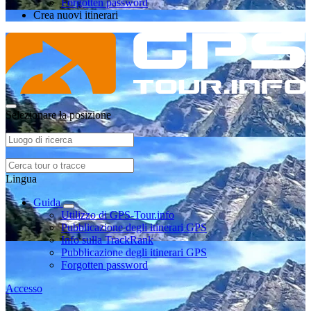
Forgotten password
Crea nuovi itinerari
Selezionare la posizione
Lingua
Guida
Utilizzo di GPS-Tour.info
Pubblicazione degli itinerari GPS
Info sulla TrackRank
Pubblicazione degli itinerari GPS
Forgotten password
Accesso