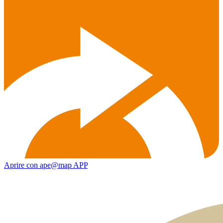
Aprire con ape@map APP