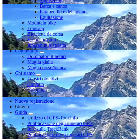
Sightseeing
Barca e canoa
Parapendio e deltaplano
Equitazione
Mountain bike
Transalp
Bicicletta da corsa
Escursionismo
Itinerari in bicicletta
Community
Dominatori itinerari
Maglia gialla
Maglia rosso/bianca
Chi siamo
I nostri obiettivi
Contatto
Colophon
Nuova registrazione
Lingua
Guida
Utilizzo di GPS-Tour.info
Pubblicazione degli itinerari GPS
Info sulla TrackRank
Pubblicazione degli itinerari GPS