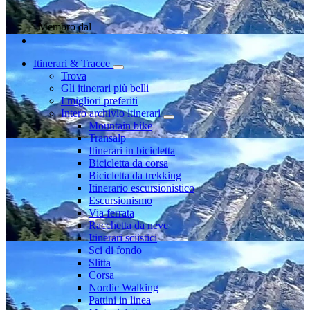
Membro dal
Itinerari & Tracce
Trova
Gli itinerari più belli
I migliori preferiti
Intero archivio itinerari
Mountain bike
Transalp
Itinerari in bicicletta
Bicicletta da corsa
Bicicletta da trekking
Itinerario escursionistico
Escursionismo
Via ferrata
Racchetta da neve
Itinerari sciistici
Sci di fondo
Slitta
Corsa
Nordic Walking
Pattini in linea