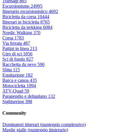
Transalp
865
Escursionismo
24995
Itinerario escursionistico
4692
Bicicletta da corsa
10444
Itinerari in bicicletta
8765
Bicicletta da trekking
6084
Nordic Walking
370
Corsa
1783
Via ferrata
487
Pattini in linea
213
Giro di sci
1856
Sci di fondo
827
Racchetta da neve
590
Slitta
115
Equitazione
182
Barca e canoa
435
Motocicletta
1094
ATV-Quad
59
Parapendio e deltaplano
132
Sightseeing
398
Community
Dominatori itinerari (punteggio complessivo)
Maglie gialle (punteggio itinierario)