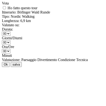
Vota
Ho fatto questo tour
Itinerario:
Böfinger Wald Runde
Tipo:
Nordic Walking
Lunghezza:
6,9 km
Valutato su:
Durata:
Giorni/Diurni
Ora/Ore
Minuti
Valutazione:
Paesaggio
Divertimento
Condizione
Tecnica
Ok
salva