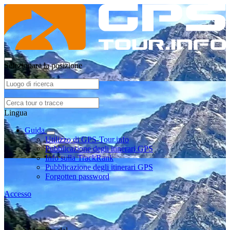
Selezionare la posizione
Lingua
Guida
Utilizzo di GPS-Tour.info
Pubblicazione degli itinerari GPS
Info sulla TrackRank
Pubblicazione degli itinerari GPS
Forgotten password
Accesso