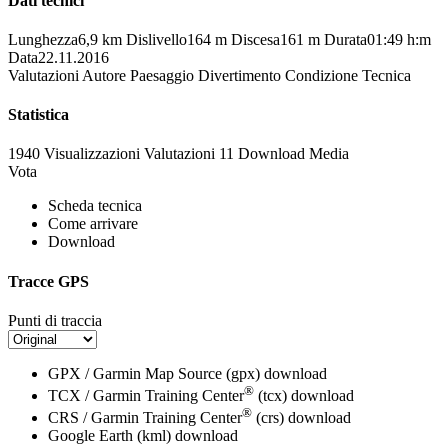
Dati tecnici
Lunghezza
6,9 km
Dislivello
164 m
Discesa
161 m
Durata
01:49 h:m
Data
22.11.2016
Valutazioni
Autore
Paesaggio
Divertimento
Condizione
Tecnica
Statistica
1940 Visualizzazioni
Valutazioni
11 Download
Media
Vota
Scheda tecnica
Come arrivare
Download
Tracce GPS
Punti di traccia
GPX / Garmin Map Source (gpx)
download
®
TCX / Garmin Training Center
(tcx)
download
®
CRS / Garmin Training Center
(crs)
download
Google Earth (kml)
download