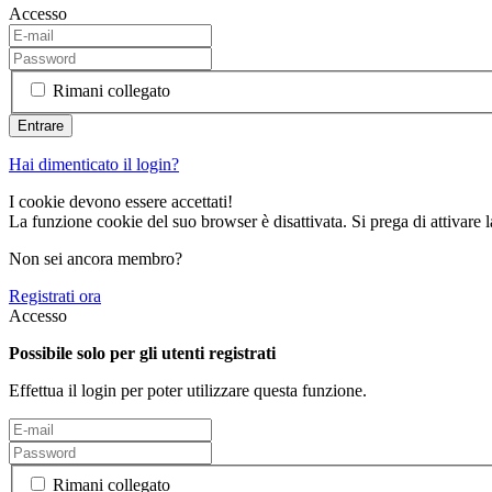
Accesso
Rimani collegato
Hai dimenticato il login?
I cookie devono essere accettati!
La funzione cookie del suo browser è disattivata. Si prega di attivare 
Non sei ancora membro?
Registrati ora
Accesso
Possibile solo per gli utenti registrati
Effettua il login per poter utilizzare questa funzione.
Rimani collegato