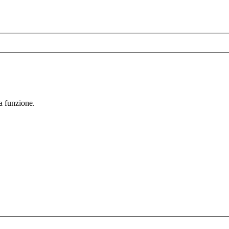
la funzione.