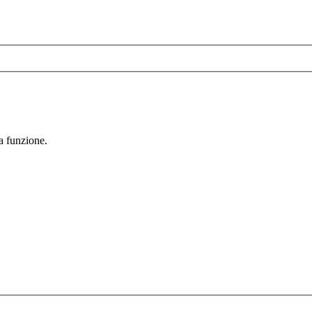
la funzione.