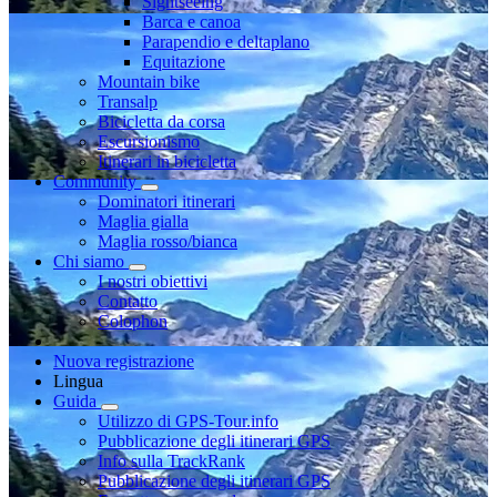
Sightseeing
Barca e canoa
Parapendio e deltaplano
Equitazione
Mountain bike
Transalp
Bicicletta da corsa
Escursionismo
Itinerari in bicicletta
Community
Dominatori itinerari
Maglia gialla
Maglia rosso/bianca
Chi siamo
I nostri obiettivi
Contatto
Colophon
Nuova registrazione
Lingua
Guida
Utilizzo di GPS-Tour.info
Pubblicazione degli itinerari GPS
Info sulla TrackRank
Pubblicazione degli itinerari GPS