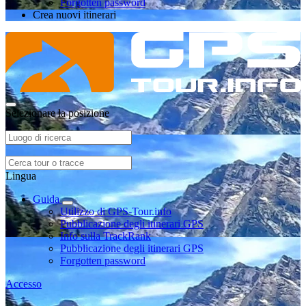
Forgotten password
Crea nuovi itinerari
Selezionare la posizione
Lingua
Guida
Utilizzo di GPS-Tour.info
Pubblicazione degli itinerari GPS
Info sulla TrackRank
Pubblicazione degli itinerari GPS
Forgotten password
Accesso