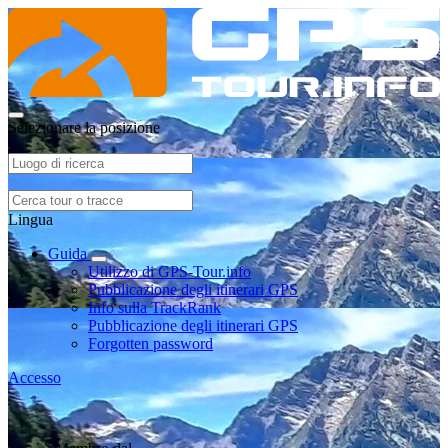
Selezionare la posizione
Lingua
Guida
Utilizzo di GPS-Tour.info
Pubblicazione degli itinerari GPS
Info sulla TrackRank
Pubblicazione degli itinerari GPS
Forgotten password
Accesso