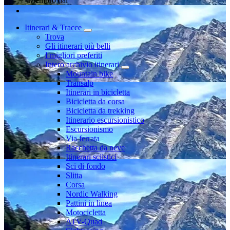
Membro dal
Itinerari & Tracce
Trova
Gli itinerari più belli
I migliori preferiti
Intero archivio itinerari
Mountain bike
Transalp
Itinerari in bicicletta
Bicicletta da corsa
Bicicletta da trekking
Itinerario escursionistico
Escursionismo
Via ferrata
Racchetta da neve
Itinerari sciistici
Sci di fondo
Slitta
Corsa
Nordic Walking
Pattini in linea
Motocicletta
ATV-Quad