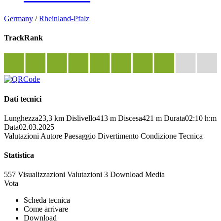
Germany
/
Rheinland-Pfalz
TrackRank
Dati tecnici
Lunghezza
23,3 km
Dislivello
413 m
Discesa
421 m
Durata
02:10 h:m
Data
02.03.2025
Valutazioni
Autore
Paesaggio
Divertimento
Condizione
Tecnica
Statistica
557 Visualizzazioni
Valutazioni
3 Download
Media
Vota
Scheda tecnica
Come arrivare
Download