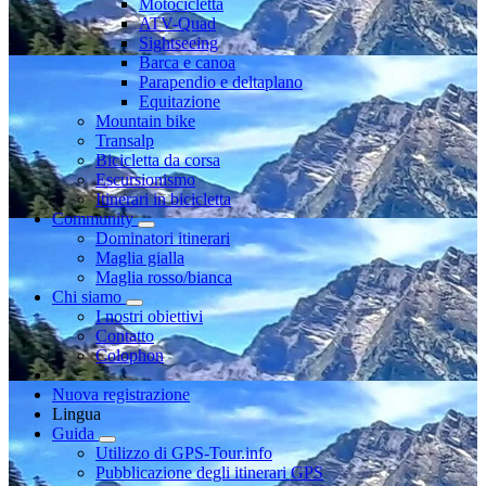
Motocicletta
ATV-Quad
Sightseeing
Barca e canoa
Parapendio e deltaplano
Equitazione
Mountain bike
Transalp
Bicicletta da corsa
Escursionismo
Itinerari in bicicletta
Community
Dominatori itinerari
Maglia gialla
Maglia rosso/bianca
Chi siamo
I nostri obiettivi
Contatto
Colophon
Nuova registrazione
Lingua
Guida
Utilizzo di GPS-Tour.info
Pubblicazione degli itinerari GPS