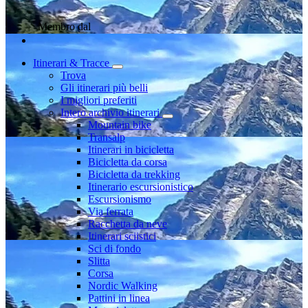
Membro dal
Itinerari & Tracce
Trova
Gli itinerari più belli
I migliori preferiti
Intero archivio itinerari
Mountain bike
Transalp
Itinerari in bicicletta
Bicicletta da corsa
Bicicletta da trekking
Itinerario escursionistico
Escursionismo
Via ferrata
Racchetta da neve
Itinerari sciistici
Sci di fondo
Slitta
Corsa
Nordic Walking
Pattini in linea