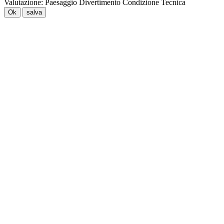
Valutazione:
Paesaggio
Divertimento
Condizione
Tecnica
Ok
salva