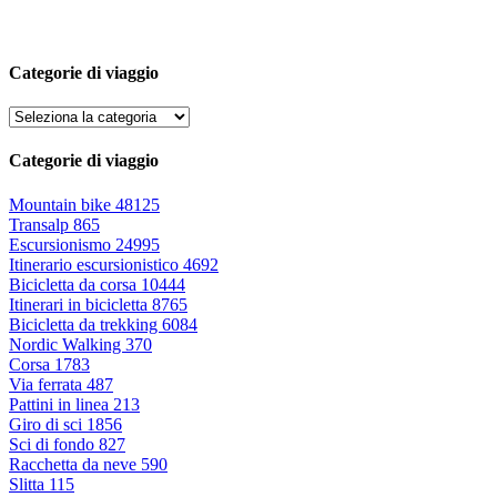
Categorie di viaggio
Categorie di viaggio
Mountain bike
48125
Transalp
865
Escursionismo
24995
Itinerario escursionistico
4692
Bicicletta da corsa
10444
Itinerari in bicicletta
8765
Bicicletta da trekking
6084
Nordic Walking
370
Corsa
1783
Via ferrata
487
Pattini in linea
213
Giro di sci
1856
Sci di fondo
827
Racchetta da neve
590
Slitta
115