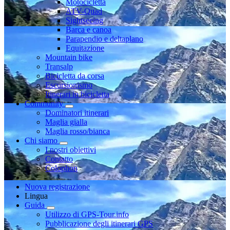
Motocicletta
ATV-Quad
Sightseeing
Barca e canoa
Parapendio e deltaplano
Equitazione
Mountain bike
Transalp
Bicicletta da corsa
Escursionismo
Itinerari in bicicletta
Community
Dominatori itinerari
Maglia gialla
Maglia rosso/bianca
Chi siamo
I nostri obiettivi
Contatto
Colophon
Nuova registrazione
Lingua
Guida
Utilizzo di GPS-Tour.info
Pubblicazione degli itinerari GPS