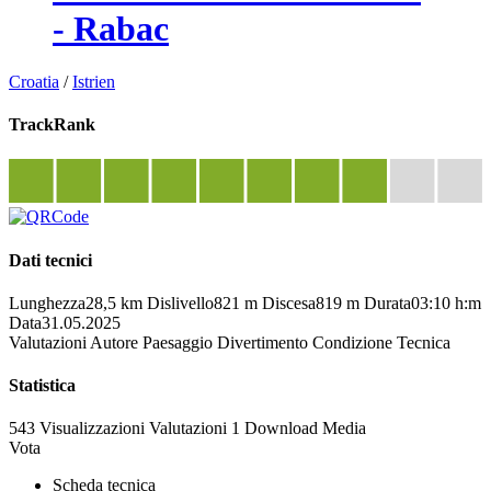
- Rabac
Croatia
/
Istrien
TrackRank
Dati tecnici
Lunghezza
28,5 km
Dislivello
821 m
Discesa
819 m
Durata
03:10 h:m
Data
31.05.2025
Valutazioni
Autore
Paesaggio
Divertimento
Condizione
Tecnica
Statistica
543 Visualizzazioni
Valutazioni
1 Download
Media
Vota
Scheda tecnica