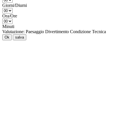
Giorni/Diurni
Ora/Ore
Minuti
Valutazione:
Paesaggio
Divertimento
Condizione
Tecnica
Ok
salva