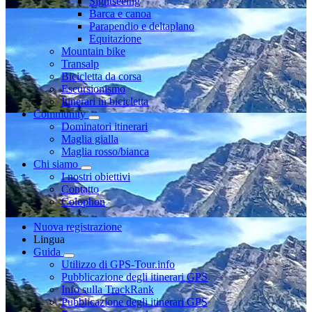
Sightseeing
Barca e canoa
Parapendio e deltaplano
Equitazione
Mountain bike
Transalp
Bicicletta da corsa
Escursionismo
Itinerari in bicicletta
Community
Dominatori itinerari
Maglia gialla
Maglia rosso/bianca
Chi siamo
I nostri obiettivi
Contatto
Colophon
Nuova registrazione
Lingua
Guida
Utilizzo di GPS-Tour.info
Pubblicazione degli itinerari GPS
Info sulla TrackRank
Pubblicazione degli itinerari GPS