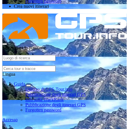
Forgotten password
Crea nuovi itinerari
Selezionare la posizione
Lingua
Guida
Utilizzo di GPS-Tour.info
Pubblicazione degli itinerari GPS
Info sulla TrackRank
Pubblicazione degli itinerari GPS
Forgotten password
Accesso