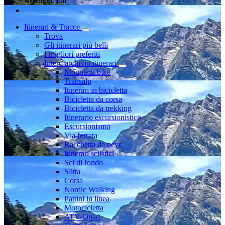
Membro dal
Itinerari & Tracce
Trova
Gli itinerari più belli
I migliori preferiti
Intero archivio itinerari
Mountain bike
Transalp
Itinerari in bicicletta
Bicicletta da corsa
Bicicletta da trekking
Itinerario escursionistico
Escursionismo
Via ferrata
Racchetta da neve
Itinerari sciistici
Sci di fondo
Slitta
Corsa
Nordic Walking
Pattini in linea
Motocicletta
ATV-Quad