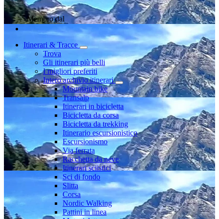
Membro dal
Itinerari & Tracce
Trova
Gli itinerari più belli
I migliori preferiti
Intero archivio itinerari
Mountain bike
Transalp
Itinerari in bicicletta
Bicicletta da corsa
Bicicletta da trekking
Itinerario escursionistico
Escursionismo
Via ferrata
Racchetta da neve
Itinerari sciistici
Sci di fondo
Slitta
Corsa
Nordic Walking
Pattini in linea