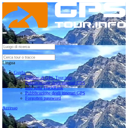
Selezionare la posizione
Lingua
Guida
Utilizzo di GPS-Tour.info
Pubblicazione degli itinerari GPS
Info sulla TrackRank
Pubblicazione degli itinerari GPS
Forgotten password
Accesso