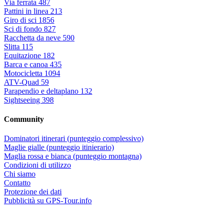
Via ferrata
487
Pattini in linea
213
Giro di sci
1856
Sci di fondo
827
Racchetta da neve
590
Slitta
115
Equitazione
182
Barca e canoa
435
Motocicletta
1094
ATV-Quad
59
Parapendio e deltaplano
132
Sightseeing
398
Community
Dominatori itinerari (punteggio complessivo)
Maglie gialle (punteggio itinierario)
Maglia rossa e bianca (punteggio montagna)
Condizioni di utilizzo
Chi siamo
Contatto
Protezione dei dati
Pubblicità su GPS-Tour.info