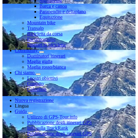
Sightseeing
Barca e canoa
Parapendio e deltaplano
Equitazione
Mountain bike
Transalp
Bicicletta da corsa
Escursionismo
Itinerari in bicicletta
Community
Dominatori itinerari
Maglia gialla
Maglia rosso/bianca
Chi siamo
I nostri obiettivi
Contatto
Colophon
Nuova registrazione
Lingua
Guida
Utilizzo di GPS-Tour.info
Pubblicazione degli itinerari GPS
Info sulla TrackRank
Pubblicazione degli itinerari GPS