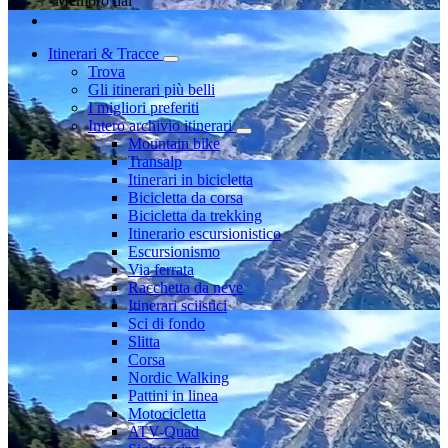
Membro dal
Itinerari & Tracce
Trova
Gli itinerari più belli
I migliori preferiti
Intero archivio itinerari
Mountain bike
Transalp
Itinerari in bicicletta
Bicicletta da corsa
Bicicletta da trekking
Itinerario escursionistico
Escursionismo
Via ferrata
Racchetta da neve
Itinerari sciistici
Sci di fondo
Slitta
Corsa
Nordic Walking
Pattini in linea
Motocicletta
ATV-Quad