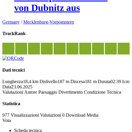
von Dubnitz aus
Germany
/
Mecklenburg-Vorpommern
TrackRank
Dati tecnici
Lunghezza
18,4 km
Dislivello
187 m
Discesa
181 m
Durata
02:39 h:m
Data
23.06.2025
Valutazioni
Autore
Paesaggio
Divertimento
Condizione
Tecnica
Statistica
977 Visualizzazioni
Valutazioni
0 Download
Media
Vota
Scheda tecnica