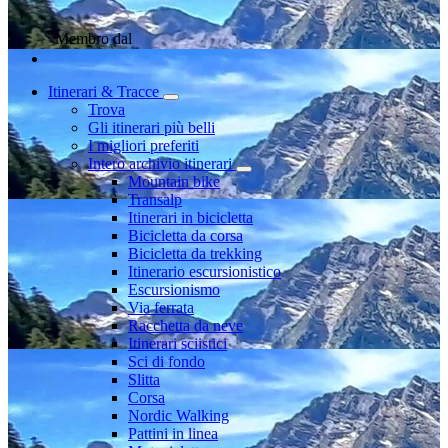
Membro dal
Itinerari & Tracce
Trova
Gli itinerari più belli
I migliori preferiti
Intero archivio itinerari
Mountain bike
Transalp
Itinerari in bicicletta
Bicicletta da corsa
Bicicletta da trekking
Itinerario escursionistico
Escursionismo
Via ferrata
Racchetta da neve
Itinerari sciistici
Sci di fondo
Slitta
Corsa
Nordic Walking
Pattini in linea