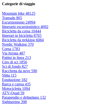
Categorie di viaggio
Mountain bike
48125
Transalp
865
Escursionismo
24994
Itinerario escursionistico
4692
Bicicletta da corsa
10444
Itinerari in bicicletta
8765
Bicicletta da trekking
6084
Nordic Walking
370
Corsa
1783
Via ferrata
487
Pattini in linea
213
Giro di sci
1856
Sci di fondo
827
Racchetta da neve
590
Slitta
115
Equitazione
182
Barca e canoa
435
Motocicletta
1094
ATV-Quad
59
Parapendio e deltaplano
132
Sightseeing
398