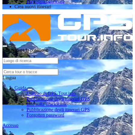
Forgotten password
Crea nuovi itinerari
Selezionare la posizione
Lingua
Guida
Utilizzo di GPS-Tour.info
Pubblicazione degli itinerari GPS
Info sulla TrackRank
Pubblicazione degli itinerari GPS
Forgotten password
Accesso