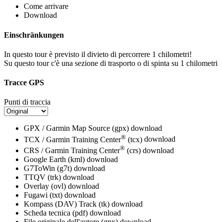
Come arrivare
Download
Einschränkungen
In questo tour è previsto il divieto di percorrere 1 chilometri!
Su questo tour c'è una sezione di trasporto o di spinta su 1 chilometri
Tracce GPS
Punti di traccia
GPX / Garmin Map Source (gpx)
download
®
TCX / Garmin Training Center
(tcx)
download
®
CRS / Garmin Training Center
(crs)
download
Google Earth (kml)
download
G7ToWin (g7t)
download
TTQV (trk)
download
Overlay (ovl)
download
Fugawi (txt)
download
Kompass (DAV) Track (tk)
download
Scheda tecnica (pdf)
download
File originale dell'autore (gpx)
download