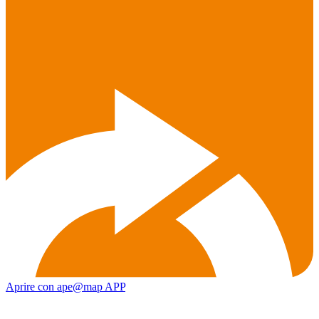
Aprire con ape@map APP