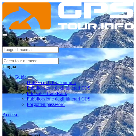
Selezionare la posizione
Lingua
Guida
Utilizzo di GPS-Tour.info
Pubblicazione degli itinerari GPS
Info sulla TrackRank
Pubblicazione degli itinerari GPS
Forgotten password
Accesso