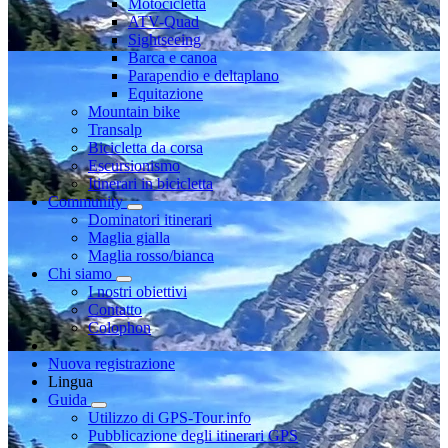
Motocicletta
ATV-Quad
Sightseeing
Barca e canoa
Parapendio e deltaplano
Equitazione
Mountain bike
Transalp
Bicicletta da corsa
Escursionismo
Itinerari in bicicletta
Community
Dominatori itinerari
Maglia gialla
Maglia rosso/bianca
Chi siamo
I nostri obiettivi
Contatto
Colophon
Nuova registrazione
Lingua
Guida
Utilizzo di GPS-Tour.info
Pubblicazione degli itinerari GPS