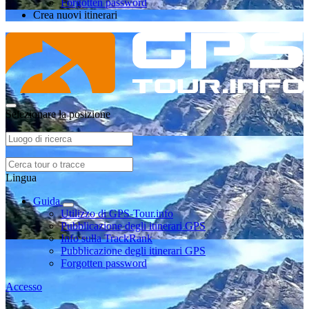
Forgotten password
Crea nuovi itinerari
Selezionare la posizione
Lingua
Guida
Utilizzo di GPS-Tour.info
Pubblicazione degli itinerari GPS
Info sulla TrackRank
Pubblicazione degli itinerari GPS
Forgotten password
Accesso