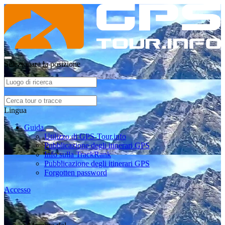
Selezionare la posizione
Lingua
Guida
Utilizzo di GPS-Tour.info
Pubblicazione degli itinerari GPS
Info sulla TrackRank
Pubblicazione degli itinerari GPS
Forgotten password
Accesso