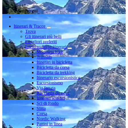
Membro dal
Itinerari & Tracce
Trova
Gli itinerari più belli
I migliori preferiti
Intero archivio itinerari
Mountain bike
Transalp
Itinerari in bicicletta
Bicicletta da corsa
Bicicletta da trekking
Itinerario escursionistico
Escursionismo
Via ferrata
Racchetta da neve
Itinerari sciistici
Sci di fondo
Slitta
Corsa
Nordic Walking
Pattini in linea