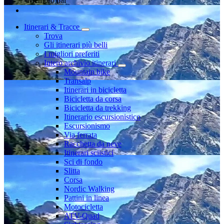
Membro dal
Itinerari & Tracce
Trova
Gli itinerari più belli
I migliori preferiti
Intero archivio itinerari
Mountain bike
Transalp
Itinerari in bicicletta
Bicicletta da corsa
Bicicletta da trekking
Itinerario escursionistico
Escursionismo
Via ferrata
Racchetta da neve
Itinerari sciistici
Sci di fondo
Slitta
Corsa
Nordic Walking
Pattini in linea
Motocicletta
ATV-Quad