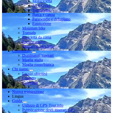
Motocicletta
ATV-Quad
Sightseeing
Barca e canoa
Parapendio e deltaplano
Equitazione
Mountain bike
Transalp
Bicicletta da corsa
Escursionismo
Itinerari in bicicletta
Community
Dominatori itinerari
Maglia gialla
Maglia rosso/bianca
Chi siamo
I nostri obiettivi
Contatto
Colophon
Nuova registrazione
Lingua
Guida
Utilizzo di GPS-Tour.info
Pubblicazione degli itinerari GPS