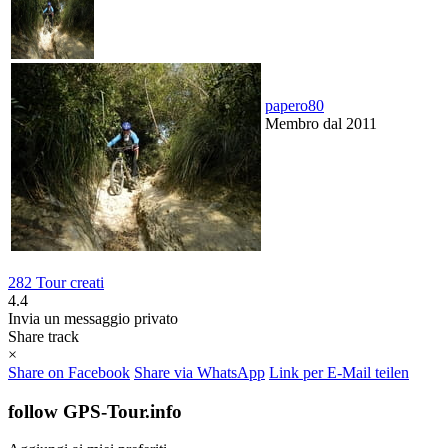
papero80
Membro dal 2011
282 Tour creati
4.4
Invia un messaggio privato
Share track
×
Share on Facebook
Share via WhatsApp
Link per E-Mail teilen
follow GPS-Tour.info