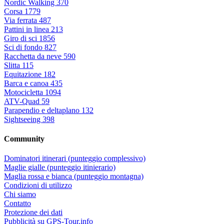
Nordic Walking
370
Corsa
1779
Via ferrata
487
Pattini in linea
213
Giro di sci
1856
Sci di fondo
827
Racchetta da neve
590
Slitta
115
Equitazione
182
Barca e canoa
435
Motocicletta
1094
ATV-Quad
59
Parapendio e deltaplano
132
Sightseeing
398
Community
Dominatori itinerari (punteggio complessivo)
Maglie gialle (punteggio itinierario)
Maglia rossa e bianca (punteggio montagna)
Condizioni di utilizzo
Chi siamo
Contatto
Protezione dei dati
Pubblicità su GPS-Tour.info