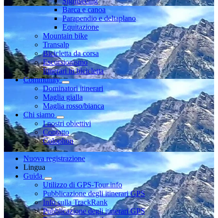
Sightseeing
Barca e canoa
Parapendio e deltaplano
Equitazione
Mountain bike
Transalp
Bicicletta da corsa
Escursionismo
Itinerari in bicicletta
Community
Dominatori itinerari
Maglia gialla
Maglia rosso/bianca
Chi siamo
I nostri obiettivi
Contatto
Colophon
Nuova registrazione
Lingua
Guida
Utilizzo di GPS-Tour.info
Pubblicazione degli itinerari GPS
Info sulla TrackRank
Pubblicazione degli itinerari GPS