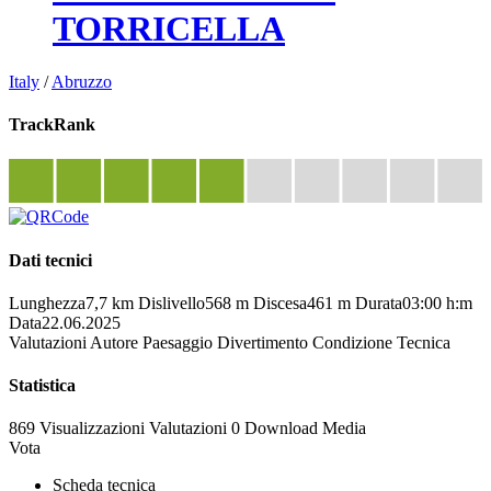
TORRICELLA
Italy
/
Abruzzo
TrackRank
Dati tecnici
Lunghezza
7,7 km
Dislivello
568 m
Discesa
461 m
Durata
03:00 h:m
Data
22.06.2025
Valutazioni
Autore
Paesaggio
Divertimento
Condizione
Tecnica
Statistica
869 Visualizzazioni
Valutazioni
0 Download
Media
Vota
Scheda tecnica