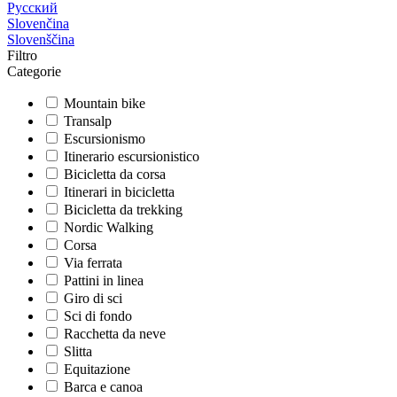
Русский
Slovenčina
Slovenščina
Filtro
Categorie
Mountain bike
Transalp
Escursionismo
Itinerario escursionistico
Bicicletta da corsa
Itinerari in bicicletta
Bicicletta da trekking
Nordic Walking
Corsa
Via ferrata
Pattini in linea
Giro di sci
Sci di fondo
Racchetta da neve
Slitta
Equitazione
Barca e canoa