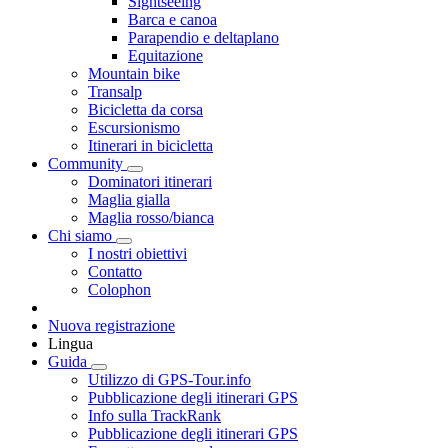
Sightseeing
Barca e canoa
Parapendio e deltaplano
Equitazione
Mountain bike
Transalp
Bicicletta da corsa
Escursionismo
Itinerari in bicicletta
Community
Dominatori itinerari
Maglia gialla
Maglia rosso/bianca
Chi siamo
I nostri obiettivi
Contatto
Colophon
Nuova registrazione
Lingua
Guida
Utilizzo di GPS-Tour.info
Pubblicazione degli itinerari GPS
Info sulla TrackRank
Pubblicazione degli itinerari GPS