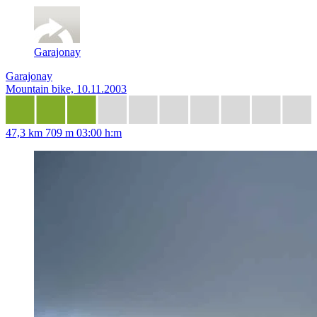
Garajonay
Garajonay
Mountain bike, 10.11.2003
47,3 km
709 m
03:00 h:m