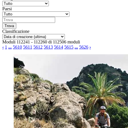
Paesi
Classificazione
Moduli 112241 - 112260 di 112506 moduli
‹
1
...
5610
5611
5612
5613
5614
5615
...
5626
›