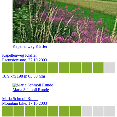
Kapellenweg Klaffer
Kapellenweg Klaffer
Escursionismo, 27.10.2003
10,9 km
198 m
03:30 h:m
Maria Schmoll Runde
Maria Schmoll Runde
Mountain bike, 17.10.2003