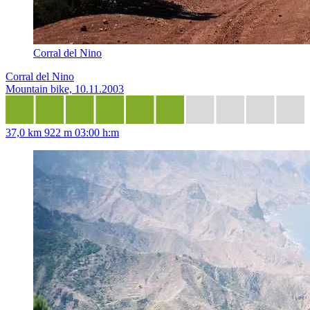
Corral del Nino
Corral del Nino
Mountain bike, 10.11.2003
37,0 km
922 m
03:00 h:m