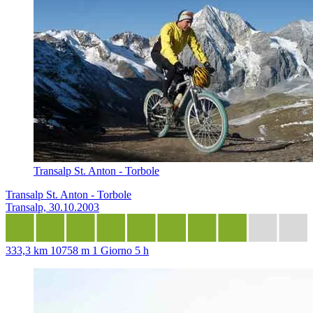
Transalp St. Anton - Torbole
Transalp St. Anton - Torbole
Transalp, 30.10.2003
333,3 km
10758 m
1 Giorno 5 h