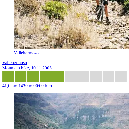
Vallehermoso
Vallehermoso
Mountain bike, 10.11.2003
41,0 km
1430 m
00:00 h:m