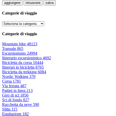
aggiungere
rimuovere
salva
Categorie di viaggio
Categorie di viaggio
Mountain bike
48123
Transalp
865
Escursionismo
24994
Itinerario escursionistico
4692
Bicicletta da corsa
10444
Itinerari in bicicletta
8765
Bicicletta da trekking
6084
Nordic Walking
370
Corsa
1781
Via ferrata
487
Pattini in linea
213
Giro di sci
1856
Sci di fondo
827
Racchetta da neve
590
Slitta
115
Equitazione
182