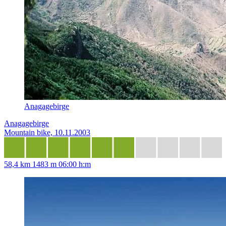
Anagagebirge
Anagagebirge
Mountain bike, 10.11.2003
58,4 km
1483 m
06:00 h:m