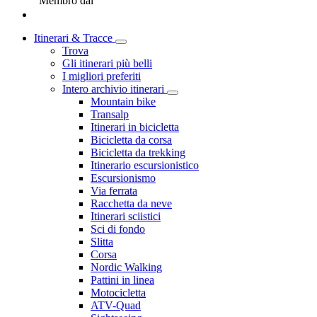
Membro dal
Itinerari & Tracce
Trova
Gli itinerari più belli
I migliori preferiti
Intero archivio itinerari
Mountain bike
Transalp
Itinerari in bicicletta
Bicicletta da corsa
Bicicletta da trekking
Itinerario escursionistico
Escursionismo
Via ferrata
Racchetta da neve
Itinerari sciistici
Sci di fondo
Slitta
Corsa
Nordic Walking
Pattini in linea
Motocicletta
ATV-Quad