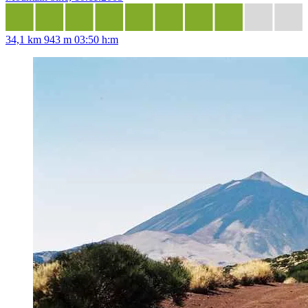
34,1 km
943 m
03:50 h:m