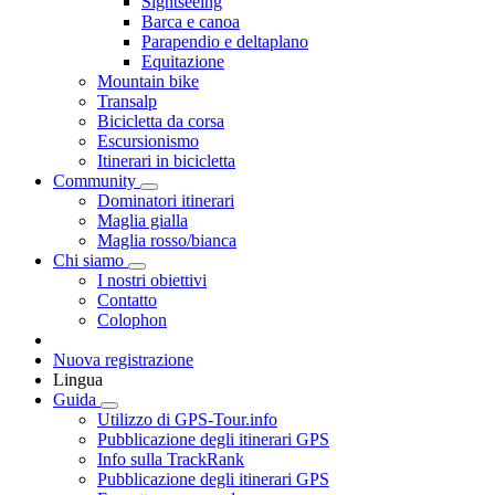
Sightseeing
Barca e canoa
Parapendio e deltaplano
Equitazione
Mountain bike
Transalp
Bicicletta da corsa
Escursionismo
Itinerari in bicicletta
Community
Dominatori itinerari
Maglia gialla
Maglia rosso/bianca
Chi siamo
I nostri obiettivi
Contatto
Colophon
Nuova registrazione
Lingua
Guida
Utilizzo di GPS-Tour.info
Pubblicazione degli itinerari GPS
Info sulla TrackRank
Pubblicazione degli itinerari GPS