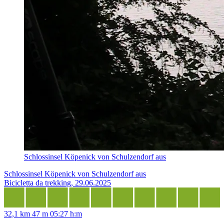
Schlossinsel Köpenick von Schulzendorf aus
Schlossinsel Köpenick von Schulzendorf aus
Bicicletta da trekking, 29.06.2025
32,1 km
47 m
05:27 h:m