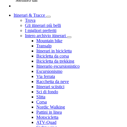
Membro dal
Itinerari & Tracce
Trova
Gli itinerari più belli
I migliori preferiti
Intero archivio itinerari
Mountain bike
Transalp
Itinerari in bicicletta
Bicicletta da corsa
Bicicletta da trekking
Itinerario escursionistico
Escursionismo
Via ferrata
Racchetta da neve
Itinerari sciistici
Sci di fondo
Slitta
Corsa
Nordic Walking
Pattini in linea
Motocicletta
ATV-Quad