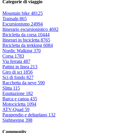
Categorie di viaggio
Mountain bike
48125
Transalp
865
Escursionismo
24994
Itinerario escursionistico
4692
Bicicletta da corsa
10444
Itinerari in bicicletta
8765
Bicicletta da trekking
6084
Nordic Walking
370
Corsa
1783
Via ferrata
487
Pattini in linea
213
Giro di sci
1856
Sci di fondo
827
Racchetta da neve
590
Slitta
115
Equitazione
182
Barca e canoa
435
Motocicletta
1094
ATV-Quad
59
Parapendio e deltaplano
132
Sightseeing
398
Community