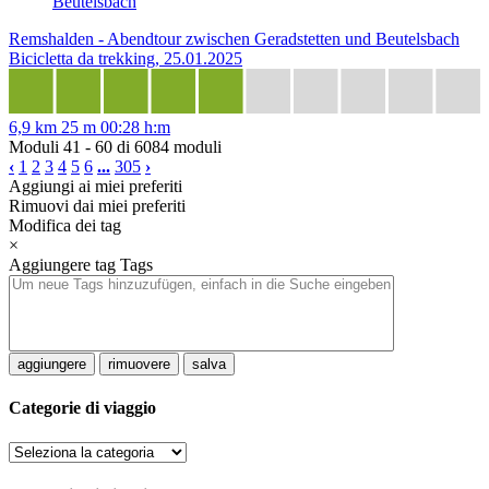
Beutelsbach
Remshalden - Abendtour zwischen Geradstetten und Beutelsbach
Bicicletta da trekking, 25.01.2025
6,9 km
25 m
00:28 h:m
Moduli 41 - 60 di 6084 moduli
‹
1
2
3
4
5
6
...
305
›
Aggiungi ai miei preferiti
Rimuovi dai miei preferiti
Modifica dei tag
×
Aggiungere tag
Tags
aggiungere
rimuovere
salva
Categorie di viaggio