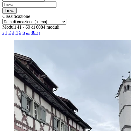
Classificazione
Moduli 41 - 60 di 6084 moduli
‹
1
2
3
4
5
6
...
305
›