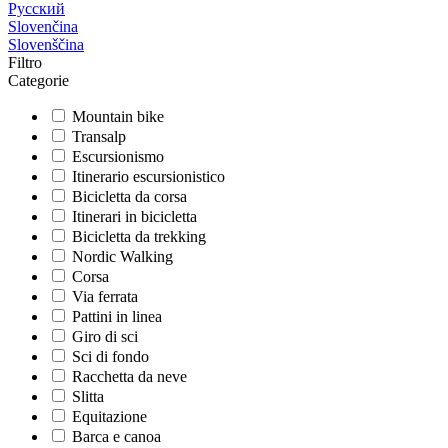
Русский
Slovenčina
Slovenščina
Filtro
Categorie
Mountain bike
Transalp
Escursionismo
Itinerario escursionistico
Bicicletta da corsa
Itinerari in bicicletta
Bicicletta da trekking
Nordic Walking
Corsa
Via ferrata
Pattini in linea
Giro di sci
Sci di fondo
Racchetta da neve
Slitta
Equitazione
Barca e canoa