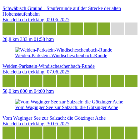
Schwäbisch Gmünd - Stauferrunde auf der Strecke der alten
Hohenstaufenbahn
Bicicletta da trekking, 09.06.2025
28,8 km
333 m
01:58 h:m
Weiden-Parkstein-Windischeschenbach-Runde
Weiden-Parkstein-Windischeschenbach-Runde
Bicicletta da trekking, 07.06.2025
58,0 km
800 m
04:00 h:m
Vom Waginger See zur Salzach: die Götzinger Ache
Vom Waginger See zur Salzach: die Götzinger Ache
Bicicletta da trekking, 30.05.2025