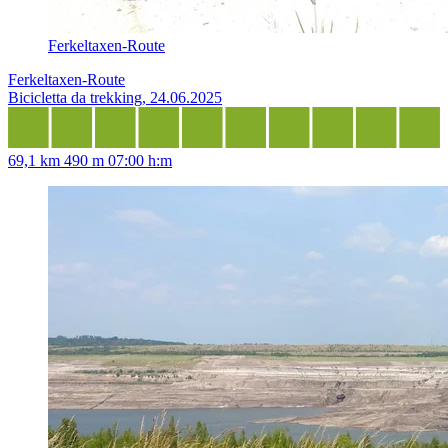
Ferkeltaxen-Route
Ferkeltaxen-Route
Bicicletta da trekking, 24.06.2025
69,1 km
490 m
07:00 h:m