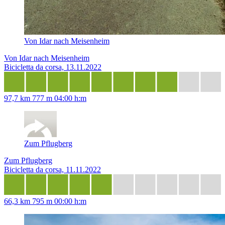
Von Idar nach Meisenheim
Von Idar nach Meisenheim
Bicicletta da corsa, 13.11.2022
97,7 km
777 m
04:00 h:m
Zum Pflugberg
Zum Pflugberg
Bicicletta da corsa, 11.11.2022
66,3 km
795 m
00:00 h:m