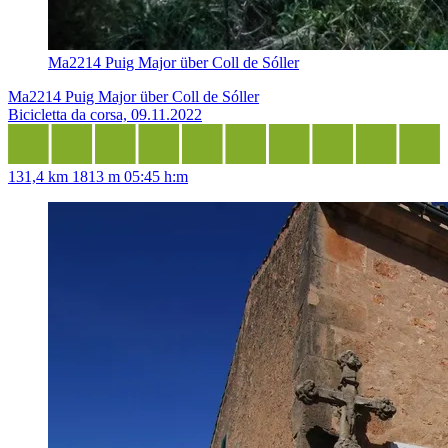
Ma2214 Puig Major über Coll de Sóller
Ma2214 Puig Major über Coll de Sóller
Bicicletta da corsa, 09.11.2022
131,4 km
1813 m
05:45 h:m