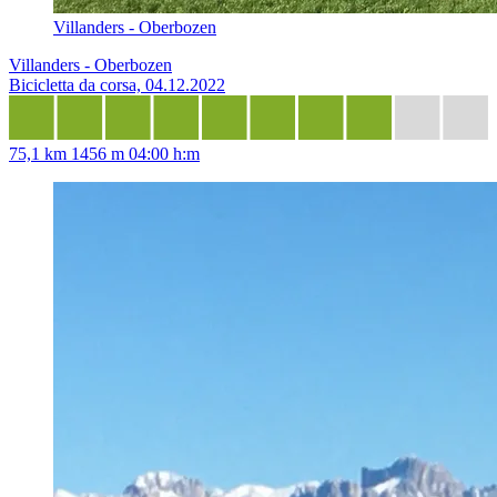
Villanders - Oberbozen
Villanders - Oberbozen
Bicicletta da corsa, 04.12.2022
75,1 km
1456 m
04:00 h:m