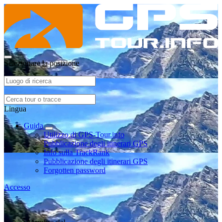
Selezionare la posizione
Lingua
Guida
Utilizzo di GPS-Tour.info
Pubblicazione degli itinerari GPS
Info sulla TrackRank
Pubblicazione degli itinerari GPS
Forgotten password
Accesso