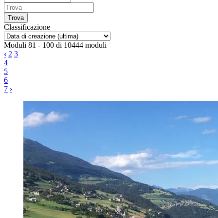
Classificazione
Moduli 81 - 100 di 10444 moduli
‹
2
3
4
5
6
7
›