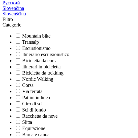
Русский
Slovenčina
Slovenščina
Filtro
Categorie
Mountain bike
Transalp
Escursionismo
Itinerario escursionistico
Bicicletta da corsa
Itinerari in bicicletta
Bicicletta da trekking
Nordic Walking
Corsa
Via ferrata
Pattini in linea
Giro di sci
Sci di fondo
Racchetta da neve
Slitta
Equitazione
Barca e canoa