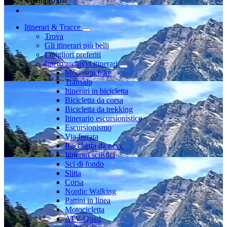
Membro dal
Itinerari & Tracce
Trova
Gli itinerari più belli
I migliori preferiti
Intero archivio itinerari
Mountain bike
Transalp
Itinerari in bicicletta
Bicicletta da corsa
Bicicletta da trekking
Itinerario escursionistico
Escursionismo
Via ferrata
Racchetta da neve
Itinerari sciistici
Sci di fondo
Slitta
Corsa
Nordic Walking
Pattini in linea
Motocicletta
ATV-Quad