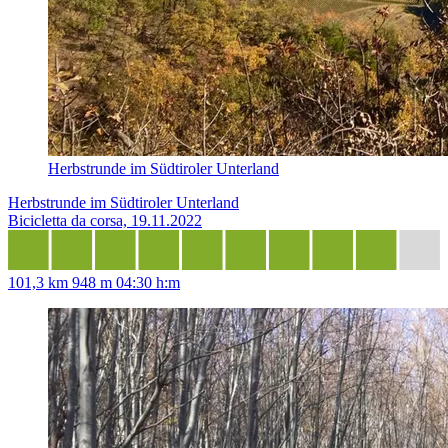
Herbstrunde im Südtiroler Unterland
Herbstrunde im Südtiroler Unterland
Bicicletta da corsa, 19.11.2022
101,3 km
948 m
04:30 h:m