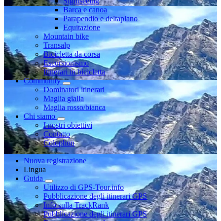
Sightseeing
Barca e canoa
Parapendio e deltaplano
Equitazione
Mountain bike
Transalp
Bicicletta da corsa
Escursionismo
Itinerari in bicicletta
Community
Dominatori itinerari
Maglia gialla
Maglia rosso/bianca
Chi siamo
I nostri obiettivi
Contatto
Colophon
Nuova registrazione
Lingua
Guida
Utilizzo di GPS-Tour.info
Pubblicazione degli itinerari GPS
Info sulla TrackRank
Pubblicazione degli itinerari GPS