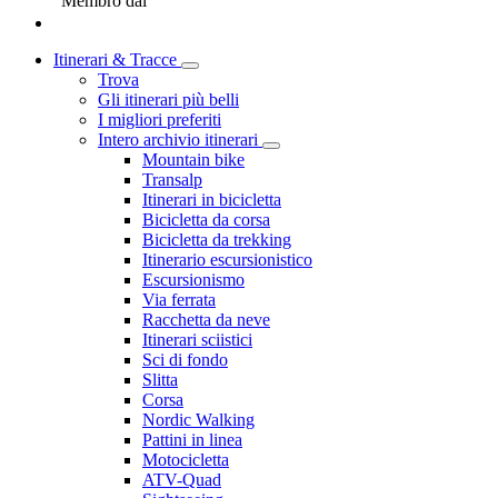
Membro dal
Itinerari & Tracce
Trova
Gli itinerari più belli
I migliori preferiti
Intero archivio itinerari
Mountain bike
Transalp
Itinerari in bicicletta
Bicicletta da corsa
Bicicletta da trekking
Itinerario escursionistico
Escursionismo
Via ferrata
Racchetta da neve
Itinerari sciistici
Sci di fondo
Slitta
Corsa
Nordic Walking
Pattini in linea
Motocicletta
ATV-Quad