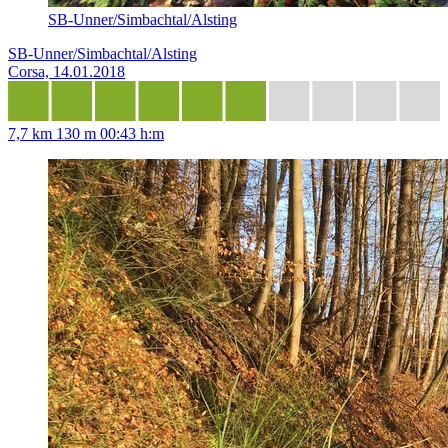
SB-Unner/Simbachtal/Alsting
SB-Unner/Simbachtal/Alsting
Corsa, 14.01.2018
7,7 km
130 m
00:43 h:m