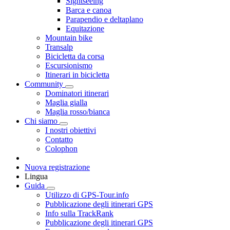
Sightseeing
Barca e canoa
Parapendio e deltaplano
Equitazione
Mountain bike
Transalp
Bicicletta da corsa
Escursionismo
Itinerari in bicicletta
Community
Dominatori itinerari
Maglia gialla
Maglia rosso/bianca
Chi siamo
I nostri obiettivi
Contatto
Colophon
Nuova registrazione
Lingua
Guida
Utilizzo di GPS-Tour.info
Pubblicazione degli itinerari GPS
Info sulla TrackRank
Pubblicazione degli itinerari GPS