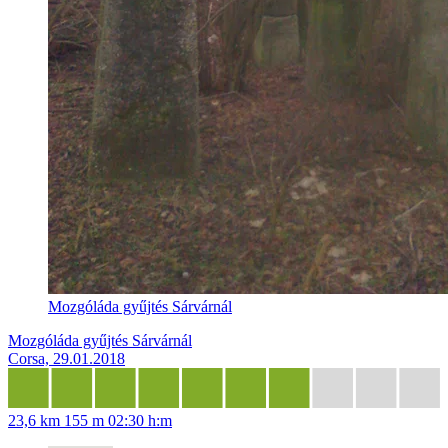
Mozgóláda gyűjtés Sárvárnál
Mozgóláda gyűjtés Sárvárnál
Corsa, 29.01.2018
23,6 km
155 m
02:30 h:m