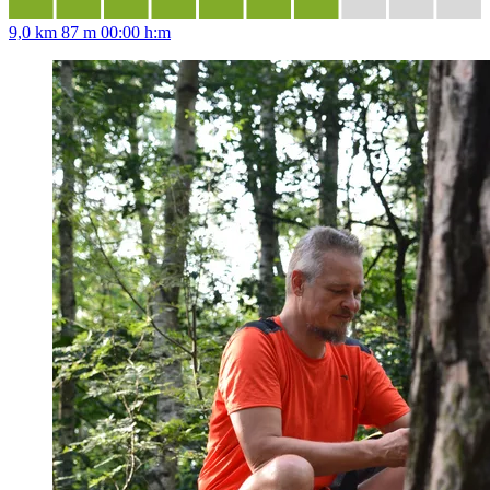
9,0 km
87 m
00:00 h:m