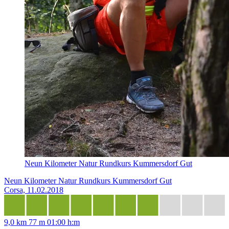
Neun Kilometer Natur Rundkurs Kummersdorf Gut
Neun Kilometer Natur Rundkurs Kummersdorf Gut
Corsa, 11.02.2018
9,0 km
77 m
01:00 h:m