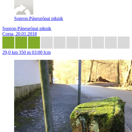
Sopron-Páneurópai piknik
Sopron-Páneurópai piknik
Corsa, 20.01.2018
29,0 km
350 m
03:00 h:m