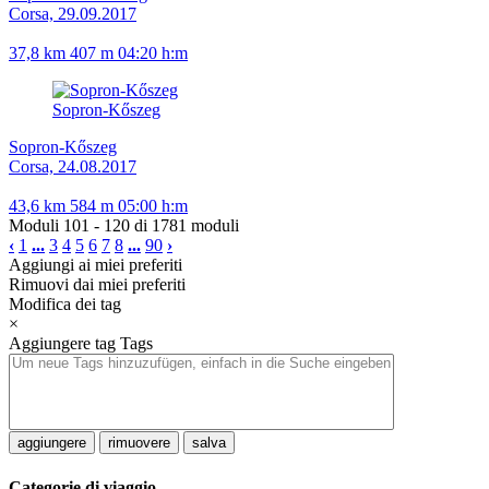
Corsa, 29.09.2017
37,8 km
407 m
04:20 h:m
Sopron-Kőszeg
Sopron-Kőszeg
Corsa, 24.08.2017
43,6 km
584 m
05:00 h:m
Moduli 101 - 120 di 1781 moduli
‹
1
...
3
4
5
6
7
8
...
90
›
Aggiungi ai miei preferiti
Rimuovi dai miei preferiti
Modifica dei tag
×
Aggiungere tag
Tags
aggiungere
rimuovere
salva
Categorie di viaggio