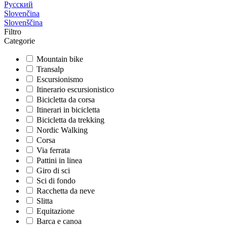
Русский
Slovenčina
Slovenščina
Filtro
Categorie
Mountain bike
Transalp
Escursionismo
Itinerario escursionistico
Bicicletta da corsa
Itinerari in bicicletta
Bicicletta da trekking
Nordic Walking
Corsa
Via ferrata
Pattini in linea
Giro di sci
Sci di fondo
Racchetta da neve
Slitta
Equitazione
Barca e canoa