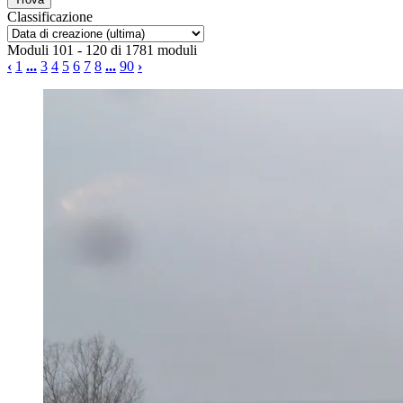
Classificazione
Moduli 101 - 120 di 1781 moduli
‹
1
...
3
4
5
6
7
8
...
90
›