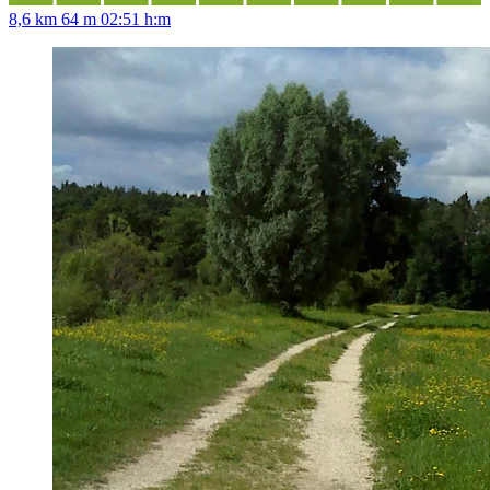
8,6 km
64 m
02:51 h:m