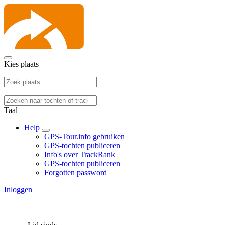
Kies plaats
Taal
Help
GPS-Tour.info gebruiken
GPS-tochten publiceren
Info's over TrackRank
GPS-tochten publiceren
Forgotten password
Inloggen