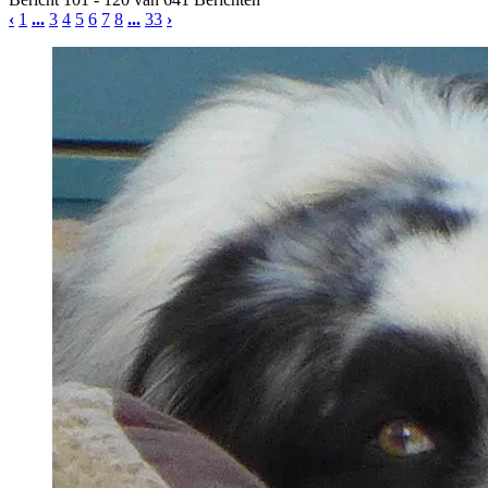
‹
1
...
3
4
5
6
7
8
...
33
›