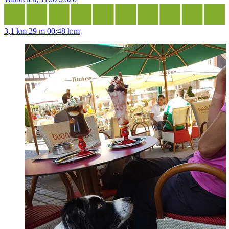
3,1 km
29 m
00:48 h:m