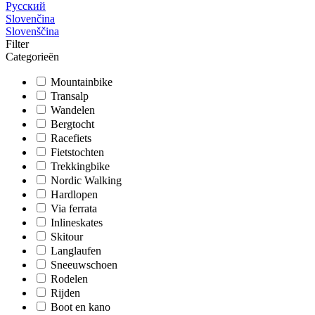
Русский
Slovenčina
Slovenščina
Filter
Categorieën
Mountainbike
Transalp
Wandelen
Bergtocht
Racefiets
Fietstochten
Trekkingbike
Nordic Walking
Hardlopen
Via ferrata
Inlineskates
Skitour
Langlaufen
Sneeuwschoen
Rodelen
Rijden
Boot en kano