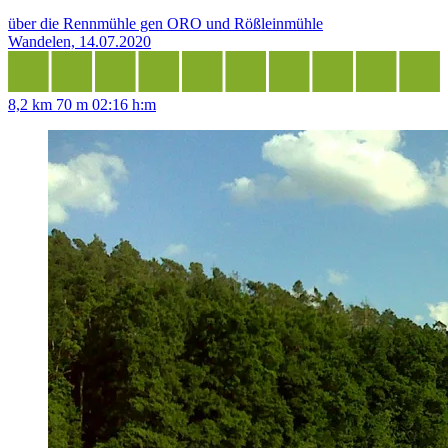
über die Rennmühle gen ORO und Rößleinmühle
Wandelen, 14.07.2020
8,2 km
70 m
02:16 h:m