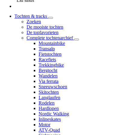
Lid sinds
Tochten & tracks
Zoeken
De mooiste tochten
De topfavorieten
Complete tochtenarchief
Mountainbike
Transalp
Fietstochten
Racefiets
Trekkingbike
Bergtocht
Wandelen
Via ferrata
Sneeuwschoen
Skitochten
Langlaufen
Rodelen
Hardlopen
Nordic Walking
Inlineskates
Motor
ATV-Quad