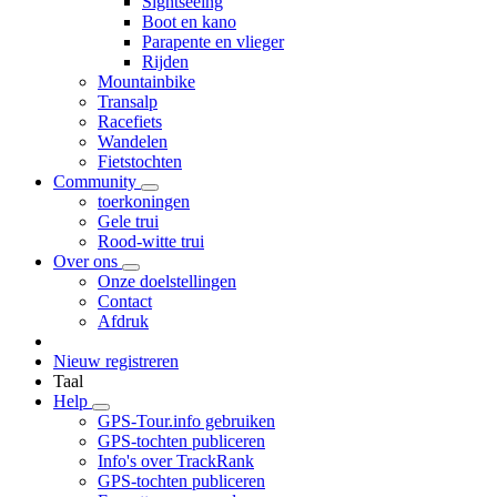
Sightseeing
Boot en kano
Parapente en vlieger
Rijden
Mountainbike
Transalp
Racefiets
Wandelen
Fietstochten
Community
toerkoningen
Gele trui
Rood-witte trui
Over ons
Onze doelstellingen
Contact
Afdruk
Nieuw registreren
Taal
Help
GPS-Tour.info gebruiken
GPS-tochten publiceren
Info's over TrackRank
GPS-tochten publiceren