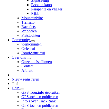
Sightseeing
Boot en kano
Parapente en vlieger
Rijden
Mountainbike
Transalp
Racefiets
Wandelen
Fietstochten
Community
toerkoningen
Gele trui
Rood-witte trui
Over ons
Onze doelstellingen
Contact
Afdruk
Nieuw registreren
Taal
Help
GPS-Tour.info gebruiken
GPS-tochten publiceren
Info's over TrackRank
GPS-tochten publiceren