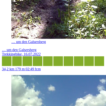
… um den Galsersberg
… um den Galsersberg
Trekkingbike, 16.07.2022
34,2 km
179 m
02:49 h:m