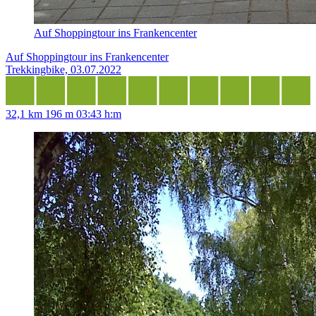
Auf Shoppingtour ins Frankencenter
Auf Shoppingtour ins Frankencenter
Trekkingbike, 03.07.2022
32,1 km
196 m
03:43 h:m