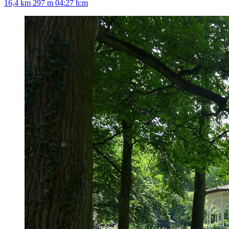
16,4 km
297 m
04:27 h:m