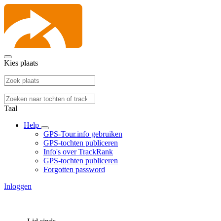
Kies plaats
Taal
Help
GPS-Tour.info gebruiken
GPS-tochten publiceren
Info's over TrackRank
GPS-tochten publiceren
Forgotten password
Inloggen