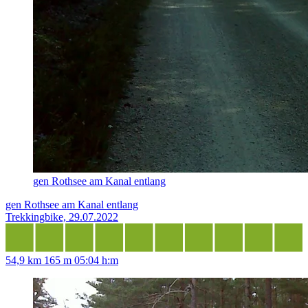
gen Rothsee am Kanal entlang
gen Rothsee am Kanal entlang
Trekkingbike, 29.07.2022
54,9 km
165 m
05:04 h:m