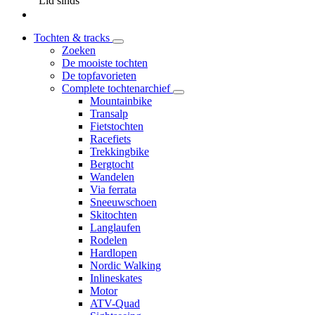
Lid sinds
Tochten & tracks
Zoeken
De mooiste tochten
De topfavorieten
Complete tochtenarchief
Mountainbike
Transalp
Fietstochten
Racefiets
Trekkingbike
Bergtocht
Wandelen
Via ferrata
Sneeuwschoen
Skitochten
Langlaufen
Rodelen
Hardlopen
Nordic Walking
Inlineskates
Motor
ATV-Quad