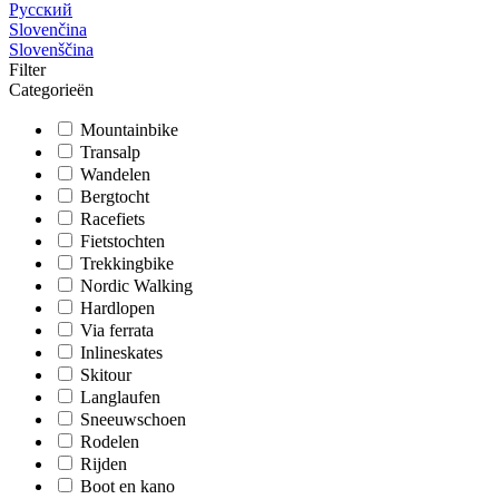
Русский
Slovenčina
Slovenščina
Filter
Categorieën
Mountainbike
Transalp
Wandelen
Bergtocht
Racefiets
Fietstochten
Trekkingbike
Nordic Walking
Hardlopen
Via ferrata
Inlineskates
Skitour
Langlaufen
Sneeuwschoen
Rodelen
Rijden
Boot en kano