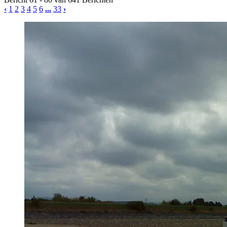
‹
1
2
3
4
5
6
...
33
›