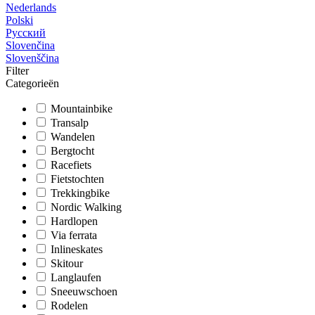
Nederlands
Polski
Русский
Slovenčina
Slovenščina
Filter
Categorieën
Mountainbike
Transalp
Wandelen
Bergtocht
Racefiets
Fietstochten
Trekkingbike
Nordic Walking
Hardlopen
Via ferrata
Inlineskates
Skitour
Langlaufen
Sneeuwschoen
Rodelen