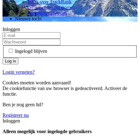
Info's over TrackRank
GPS-tochten publiceren
Forgotten password
Nieuwe tocht
Inloggen
Ingelogd blijven
Login vergeten?
Cookies moeten worden aanvaard!
De cookiefunctie van uw browser is gedeactiveerd. Activeer de
functie.
Ben je nog geen lid?
Registreer nu
Inloggen
Alleen mogelijk voor ingelogde gebruikers