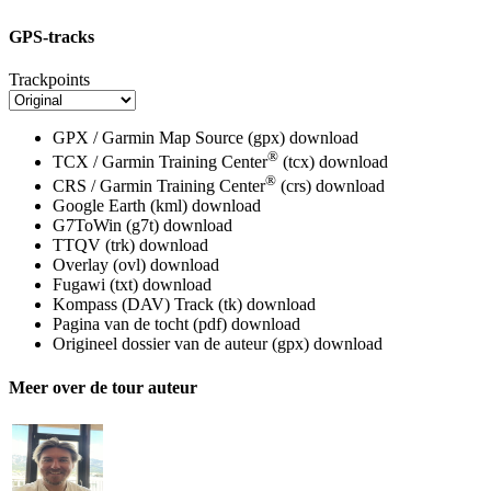
GPS-tracks
Trackpoints
GPX / Garmin Map Source (gpx)
download
®
TCX / Garmin Training Center
(tcx)
download
®
CRS / Garmin Training Center
(crs)
download
Google Earth (kml)
download
G7ToWin (g7t)
download
TTQV (trk)
download
Overlay (ovl)
download
Fugawi (txt)
download
Kompass (DAV) Track (tk)
download
Pagina van de tocht (pdf)
download
Origineel dossier van de auteur (gpx)
download
Meer over de tour auteur