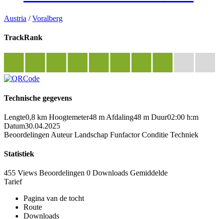
Austria
/
Voralberg
TrackRank
Technische gegevens
Lengte
0,8 km
Hoogtemeter
48 m
Afdaling
48 m
Duur
02:00 h:m
Datum
30.04.2025
Beoordelingen
Auteur
Landschap
Funfactor
Conditie
Techniek
Statistiek
455 Views
Beoordelingen
0 Downloads
Gemiddelde
Tarief
Pagina van de tocht
Route
Downloads