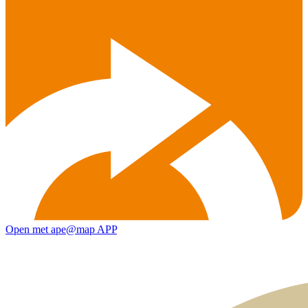
Open met ape@map APP