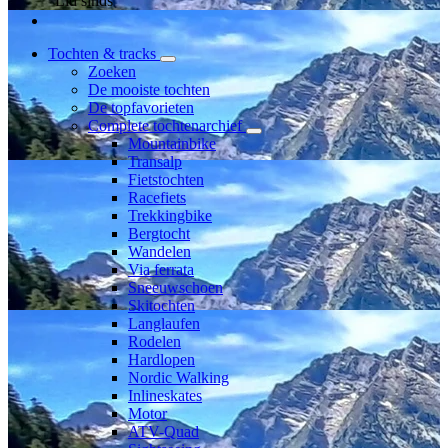
Lid sinds
Tochten & tracks
Zoeken
De mooiste tochten
De topfavorieten
Complete tochtenarchief
Mountainbike
Transalp
Fietstochten
Racefiets
Trekkingbike
Bergtocht
Wandelen
Via ferrata
Sneeuwschoen
Skitochten
Langlaufen
Rodelen
Hardlopen
Nordic Walking
Inlineskates
Motor
ATV-Quad