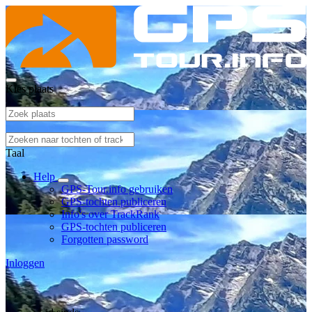
Kies plaats
Taal
Help
GPS-Tour.info gebruiken
GPS-tochten publiceren
Info's over TrackRank
GPS-tochten publiceren
Forgotten password
Inloggen