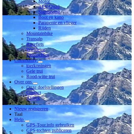
Motor
ATV-Quad
Sightseeing
Boot en kano
Parapente en vlieger
Rijden
Mountainbike
Transalp
Racefiets
Wandelen
Fietstochten
Community
toerkoningen
Gele trui
Rood-witte trui
Over ons
Onze doelstellingen
Contact
Afdruk
Nieuw registreren
Taal
Help
GPS-Tour.info gebruiken
GPS-tochten publiceren