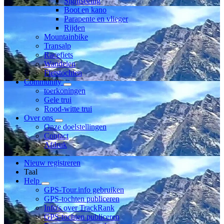
Sightseeing
Boot en kano
Parapente en vlieger
Rijden
Mountainbike
Transalp
Racefiets
Wandelen
Fietstochten
Community
toerkoningen
Gele trui
Rood-witte trui
Over ons
Onze doelstellingen
Contact
Afdruk
Nieuw registreren
Taal
Help
GPS-Tour.info gebruiken
GPS-tochten publiceren
Info's over TrackRank
GPS-tochten publiceren