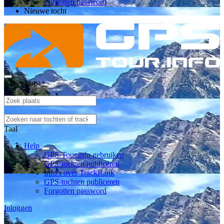
Forgotten password
Nieuwe tocht
Kies plaats
Taal
Help
GPS-Tour.info gebruiken
GPS-tochten publiceren
Info's over TrackRank
GPS-tochten publiceren
Forgotten password
Inloggen