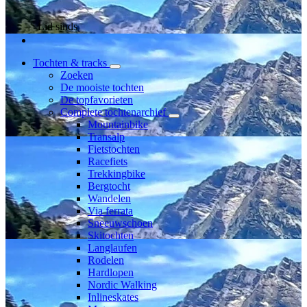
Lid sinds
Tochten & tracks
Zoeken
De mooiste tochten
De topfavorieten
Complete tochtenarchief
Mountainbike
Transalp
Fietstochten
Racefiets
Trekkingbike
Bergtocht
Wandelen
Via ferrata
Sneeuwschoen
Skitochten
Langlaufen
Rodelen
Hardlopen
Nordic Walking
Inlineskates