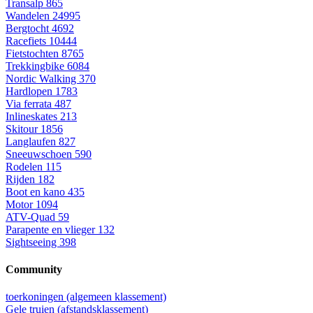
Transalp
865
Wandelen
24995
Bergtocht
4692
Racefiets
10444
Fietstochten
8765
Trekkingbike
6084
Nordic Walking
370
Hardlopen
1783
Via ferrata
487
Inlineskates
213
Skitour
1856
Langlaufen
827
Sneeuwschoen
590
Rodelen
115
Rijden
182
Boot en kano
435
Motor
1094
ATV-Quad
59
Parapente en vlieger
132
Sightseeing
398
Community
toerkoningen (algemeen klassement)
Gele truien (afstandsklassement)