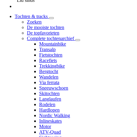
Lid sinds
Tochten & tracks
Zoeken
De mooiste tochten
De topfavorieten
Complete tochtenarchief
Mountainbike
Transalp
Fietstochten
Racefiets
Trekkingbike
Bergtocht
Wandelen
Via ferrata
Sneeuwschoen
Skitochten
Langlaufen
Rodelen
Hardlopen
Nordic Walking
Inlineskates
Motor
ATV-Quad