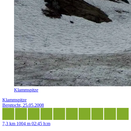
Klammspitze
Klammspitze
Bergtocht, 25.05.2008
7,3 km
1004 m
02:45 h:m