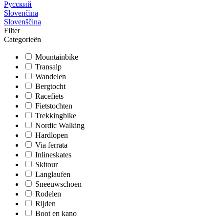
Русский
Slovenčina
Slovenščina
Filter
Categorieën
Mountainbike
Transalp
Wandelen
Bergtocht
Racefiets
Fietstochten
Trekkingbike
Nordic Walking
Hardlopen
Via ferrata
Inlineskates
Skitour
Langlaufen
Sneeuwschoen
Rodelen
Rijden
Boot en kano