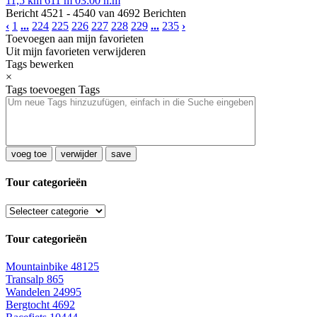
11,5 km
611 m
03:00 h:m
Bericht 4521 - 4540 van 4692 Berichten
‹
1
...
224
225
226
227
228
229
...
235
›
Toevoegen aan mijn favorieten
Uit mijn favorieten verwijderen
Tags bewerken
×
Tags toevoegen
Tags
voeg toe
verwijder
save
Tour categorieën
Tour categorieën
Mountainbike
48125
Transalp
865
Wandelen
24995
Bergtocht
4692