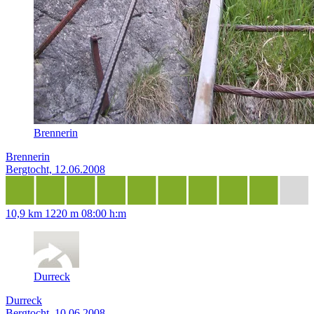
Brennerin
Brennerin
Bergtocht, 12.06.2008
10,9 km
1220 m
08:00 h:m
Durreck
Durreck
Bergtocht, 10.06.2008