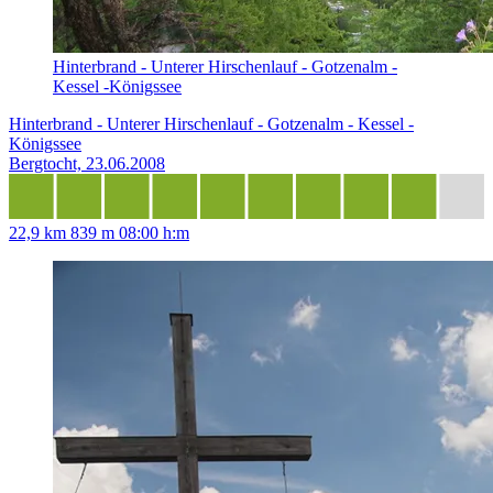
Hinterbrand - Unterer Hirschenlauf - Gotzenalm -
Kessel -Königssee
Hinterbrand - Unterer Hirschenlauf - Gotzenalm - Kessel -
Königssee
Bergtocht, 23.06.2008
22,9 km
839 m
08:00 h:m