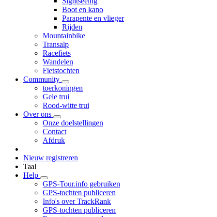
Sightseeing
Boot en kano
Parapente en vlieger
Rijden
Mountainbike
Transalp
Racefiets
Wandelen
Fietstochten
Community
toerkoningen
Gele trui
Rood-witte trui
Over ons
Onze doelstellingen
Contact
Afdruk
Nieuw registreren
Taal
Help
GPS-Tour.info gebruiken
GPS-tochten publiceren
Info's over TrackRank
GPS-tochten publiceren