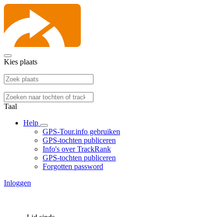
Kies plaats
Taal
Help
GPS-Tour.info gebruiken
GPS-tochten publiceren
Info's over TrackRank
GPS-tochten publiceren
Forgotten password
Inloggen