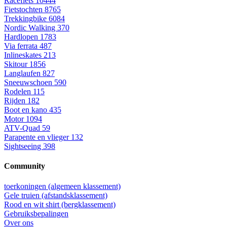
Racefiets
10444
Fietstochten
8765
Trekkingbike
6084
Nordic Walking
370
Hardlopen
1783
Via ferrata
487
Inlineskates
213
Skitour
1856
Langlaufen
827
Sneeuwschoen
590
Rodelen
115
Rijden
182
Boot en kano
435
Motor
1094
ATV-Quad
59
Parapente en vlieger
132
Sightseeing
398
Community
toerkoningen (algemeen klassement)
Gele truien (afstandsklassement)
Rood en wit shirt (bergklassement)
Gebruiksbepalingen
Over ons