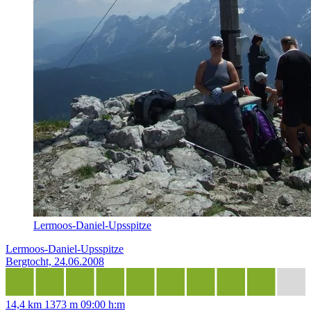
Lermoos-Daniel-Upsspitze
Lermoos-Daniel-Upsspitze
Bergtocht, 24.06.2008
14,4 km
1373 m
09:00 h:m