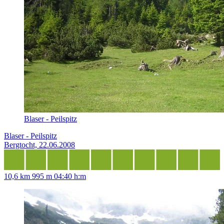
Blaser - Peilspitz
Blaser - Peilspitz
Bergtocht, 22.06.2008
10,6 km
995 m
04:40 h:m