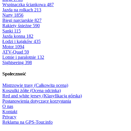
Wspinaczka ściankowa
487
Jazda na rolkach
213
Narty
1856
Biegi narciarskie
827
Rakiety śnieżne
590
Sanki
115
Jazda konna
182
Łodzi i kajaków
435
Motor
1094
ATV-Quad
59
Lotnie i paralotnie
132
Sightseeing
398
Społeczność
Mistrzowie trasy (Całkowita ocena)
Koszulki żółte (Ocena odcinka)
Red and white jersey (Klasyfikacja górska)
Postanowienia dotyczące korzystania
O nas
Kontakt
Privacy
Reklama na GPS-Tour.info