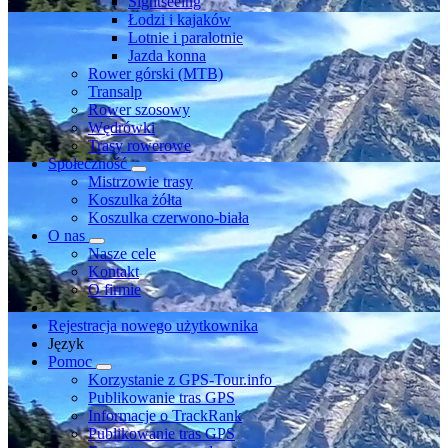
Sightseeing
Łodzi i kajaków
Lotnie i paralotnie
Jazda konna
Rower górski (MTB)
Transalp
Rower szosowy
Wędrówki
Trasy rowerowe
Społeczność
Mistrzowie trasy
Koszulka żółta
Koszulka czerwono-biała
O nas
Nasze cele
Kontakt
O firmie
Rejestracja nowego użytkownika
Język
Pomoc
Korzystanie z GPS-Tour.info
Publikowanie tras GPS
Informacje o TrackRank
Publikowanie tras GPS