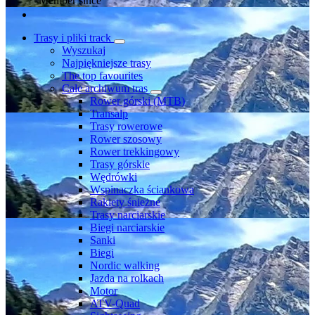
Member since
Trasy i pliki track
Wyszukaj
Najpiękniejsze trasy
The top favourites
Całe archiwum tras
Rower górski (MTB)
Transalp
Trasy rowerowe
Rower szosowy
Rower trekkingowy
Trasy górskie
Wędrówki
Wspinaczka ściankowa
Rakiety śnieżne
Trasy narciarskie
Biegi narciarskie
Sanki
Biegi
Nordic walking
Jazda na rolkach
Motor
ATV-Quad