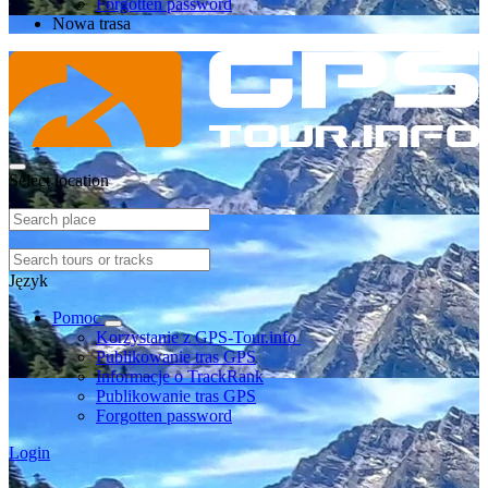
Forgotten password
Nowa trasa
Select location
Język
Pomoc
Korzystanie z GPS-Tour.info
Publikowanie tras GPS
Informacje o TrackRank
Publikowanie tras GPS
Forgotten password
Login