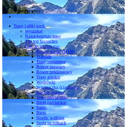
Member since
Trasy i pliki track
Wyszukaj
Najpiękniejsze trasy
The top favourites
Całe archiwum tras
Rower górski (MTB)
Transalp
Trasy rowerowe
Rower szosowy
Rower trekkingowy
Trasy górskie
Wędrówki
Wspinaczka ściankowa
Rakiety śnieżne
Trasy narciarskie
Biegi narciarskie
Sanki
Biegi
Nordic walking
Jazda na rolkach