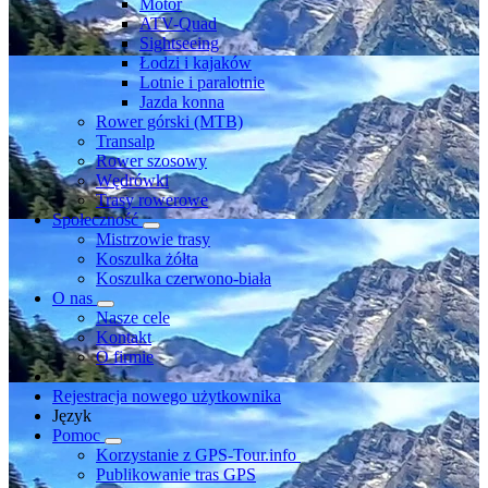
Motor
ATV-Quad
Sightseeing
Łodzi i kajaków
Lotnie i paralotnie
Jazda konna
Rower górski (MTB)
Transalp
Rower szosowy
Wędrówki
Trasy rowerowe
Społeczność
Mistrzowie trasy
Koszulka żółta
Koszulka czerwono-biała
O nas
Nasze cele
Kontakt
O firmie
Rejestracja nowego użytkownika
Język
Pomoc
Korzystanie z GPS-Tour.info
Publikowanie tras GPS