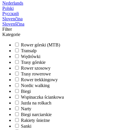
Nederlands
Polski
Русский
Slovenčina
Slovenščina
Filter
Kategorie
Rower górski (MTB)
Transalp
Wędrówki
Trasy górskie
Rower szosowy
Trasy rowerowe
Rower trekkingowy
Nordic walking
Biegi
Wspinaczka ściankowa
Jazda na rolkach
Narty
Biegi narciarskie
Rakiety śnieżne
Sanki