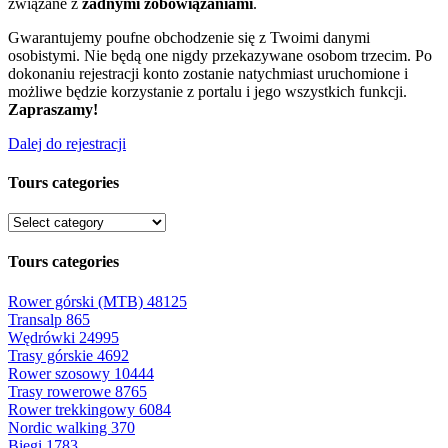
związane z
żadnymi zobowiązaniami
.
Gwarantujemy poufne obchodzenie się z Twoimi danymi
osobistymi. Nie będą one nigdy przekazywane osobom trzecim. Po
dokonaniu rejestracji konto zostanie natychmiast uruchomione i
możliwe będzie korzystanie z portalu i jego wszystkich funkcji.
Zapraszamy!
Dalej do rejestracji
Tours categories
Tours categories
Rower górski (MTB)
48125
Transalp
865
Wędrówki
24995
Trasy górskie
4692
Rower szosowy
10444
Trasy rowerowe
8765
Rower trekkingowy
6084
Nordic walking
370
Biegi
1783