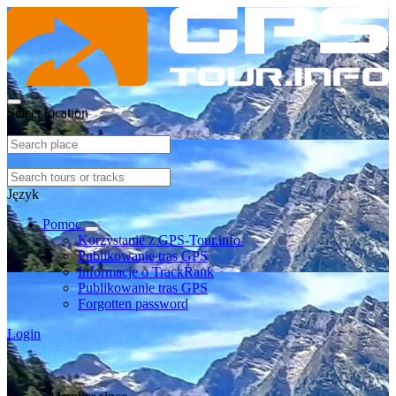
Select location
Język
Pomoc
Korzystanie z GPS-Tour.info
Publikowanie tras GPS
Informacje o TrackRank
Publikowanie tras GPS
Forgotten password
Login