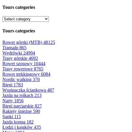
Tours categories
Tours categories
Rower górski (MTB)
48125
Transalp
865
Wędrówki
24994
Trasy górskie
4692
Rower szosowy
10444
Trasy rowerowe
8765
Rower trekkingowy
6084
Nordic walking
370
Biegi
1783
Wspinaczka ściankowa
487
Jazda na rolkach
213
Narty
1856
Biegi narciarskie
827
Rakiety śnieżne
590
Sanki
115
Jazda konna
182
Łodzi i kajaków
435