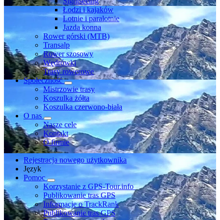
Sightseeing
Łodzi i kajaków
Lotnie i paralotnie
Jazda konna
Rower górski (MTB)
Transalp
Rower szosowy
Wędrówki
Trasy rowerowe
Społeczność
Mistrzowie trasy
Koszulka żółta
Koszulka czerwono-biała
O nas
Nasze cele
Kontakt
O firmie
Rejestracja nowego użytkownika
Język
Pomoc
Korzystanie z GPS-Tour.info
Publikowanie tras GPS
Informacje o TrackRank
Publikowanie tras GPS