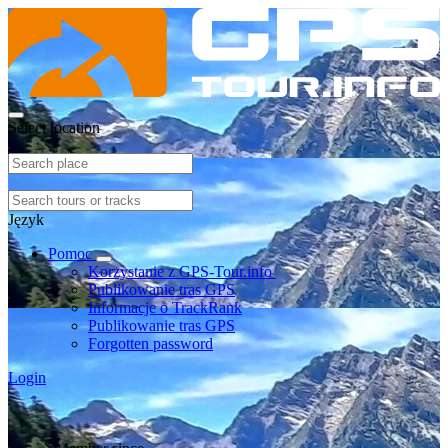
Select location
Język
Pomoc
Korzystanie z GPS-Tour.info
Publikowanie tras GPS
Informacje o TrackRank
Publikowanie tras GPS
Forgotten password
Login