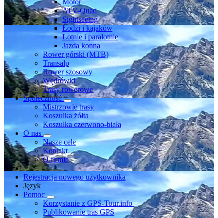
Motor
ATV-Quad
Sightseeing
Łodzi i kajaków
Lotnie i paralotnie
Jazda konna
Rower górski (MTB)
Transalp
Rower szosowy
Wędrówki
Trasy rowerowe
Społeczność
Mistrzowie trasy
Koszulka żółta
Koszulka czerwono-biała
O nas
Nasze cele
Kontakt
O firmie
Rejestracja nowego użytkownika
Język
Pomoc
Korzystanie z GPS-Tour.info
Publikowanie tras GPS