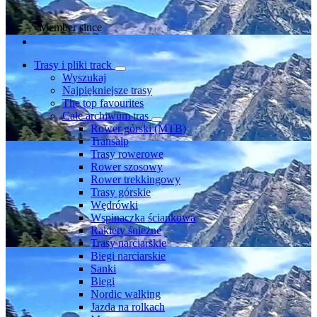
Member since
Trasy i pliki track
Wyszukaj
Najpiękniejsze trasy
The top favourites
Całe archiwum tras
Rower górski (MTB)
Transalp
Trasy rowerowe
Rower szosowy
Rower trekkingowy
Trasy górskie
Wędrówki
Wspinaczka ściankowa
Rakiety śnieżne
Trasy narciarskie
Biegi narciarskie
Sanki
Biegi
Nordic walking
Jazda na rolkach