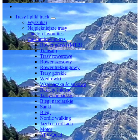
Member since
Trasy i pliki track
Wyszukaj
Najpiękniejsze trasy
The top favourites
Całe archiwum tras
Rower górski (MTB)
Transalp
Trasy rowerowe
Rower szosowy
Rower trekkingowy
Trasy górskie
Wędrówki
Wspinaczka ściankowa
Rakiety śnieżne
Trasy narciarskie
Biegi narciarskie
Sanki
Biegi
Nordic walking
Jazda na rolkach
Motor
ATV-Quad