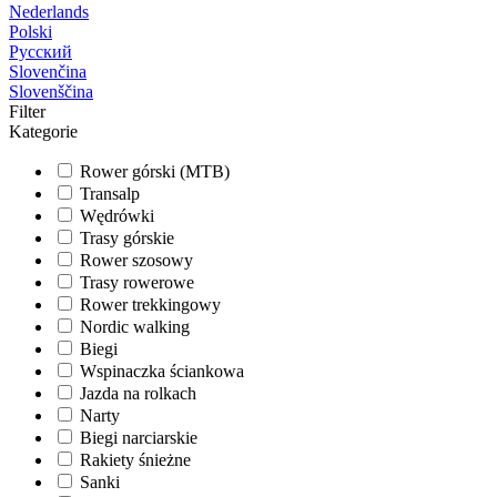
Nederlands
Polski
Русский
Slovenčina
Slovenščina
Filter
Kategorie
Rower górski (MTB)
Transalp
Wędrówki
Trasy górskie
Rower szosowy
Trasy rowerowe
Rower trekkingowy
Nordic walking
Biegi
Wspinaczka ściankowa
Jazda na rolkach
Narty
Biegi narciarskie
Rakiety śnieżne
Sanki