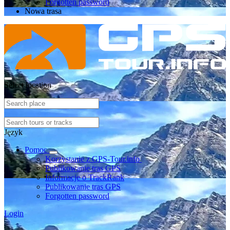
Forgotten password
Nowa trasa
Select location
Język
Pomoc
Korzystanie z GPS-Tour.info
Publikowanie tras GPS
Informacje o TrackRank
Publikowanie tras GPS
Forgotten password
Login