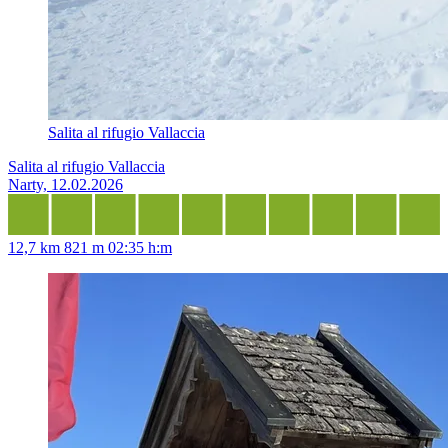
Salita al rifugio Vallaccia
Salita al rifugio Vallaccia
Narty, 12.02.2026
12,7 km
821 m
02:35 h:m