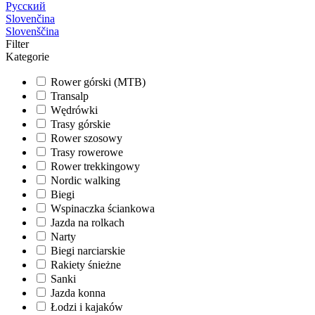
Русский
Slovenčina
Slovenščina
Filter
Kategorie
Rower górski (MTB)
Transalp
Wędrówki
Trasy górskie
Rower szosowy
Trasy rowerowe
Rower trekkingowy
Nordic walking
Biegi
Wspinaczka ściankowa
Jazda na rolkach
Narty
Biegi narciarskie
Rakiety śnieżne
Sanki
Jazda konna
Łodzi i kajaków