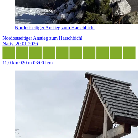
Nordostseitiger Anstieg zum Harschbichl
Nordostseitiger Anstieg zum Harschbichl
Narty, 20.01.2026
11,0 km
920 m
03:00 h:m