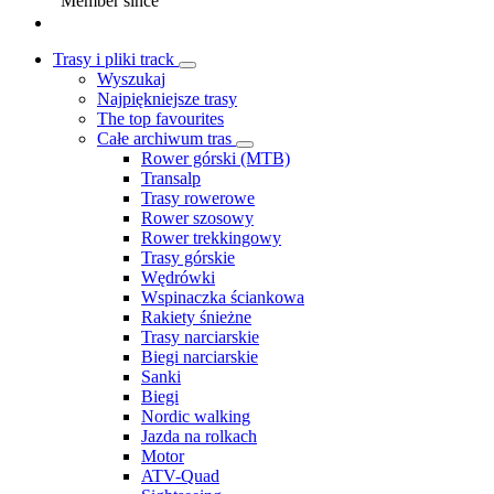
Member since
Trasy i pliki track
Wyszukaj
Najpiękniejsze trasy
The top favourites
Całe archiwum tras
Rower górski (MTB)
Transalp
Trasy rowerowe
Rower szosowy
Rower trekkingowy
Trasy górskie
Wędrówki
Wspinaczka ściankowa
Rakiety śnieżne
Trasy narciarskie
Biegi narciarskie
Sanki
Biegi
Nordic walking
Jazda na rolkach
Motor
ATV-Quad