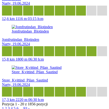
Narty, 19.06.2024
12,6 km
1116 m
03:15 h:m
Jomfrutindan_Blotinden
Jomfrutindan_Blotinden
Narty, 19.06.2024
15,8 km
1800 m
06:30 h:m
Store_Kvittind_Pilan_Sautind
Store_Kvittind_Pilan_Sautind
Narty, 19.06.2024
17,3 km
2220 m
06:30 h:m
Pozycja 1 - 20 z 1856 pozycji
1
2
3
4
5
6
...
93
›