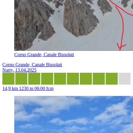
Corno Grande, Canale Bissolati
Corno Grande, Canale Bissolati
Narty, 13.04.2025
14,9 km
1230 m
06:00 h:m