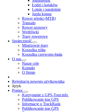
Sightseeing
Łodzi i kajaków
Lotnie i paralotnie
Jazda konna
Rower górski (MTB)
Transalp
Rower szosowy
Wędrówki
Trasy rowerowe
Społeczność
Mistrzowie trasy
Koszulka żółta
Koszulka czerwono-biała
O nas
Nasze cele
Kontakt
O firmie
Rejestracja nowego użytkownika
Język
Pomoc
Korzystanie z GPS-Tour.info
Publikowanie tras GPS
Informacje o TrackRank
Publikowanie tras GPS