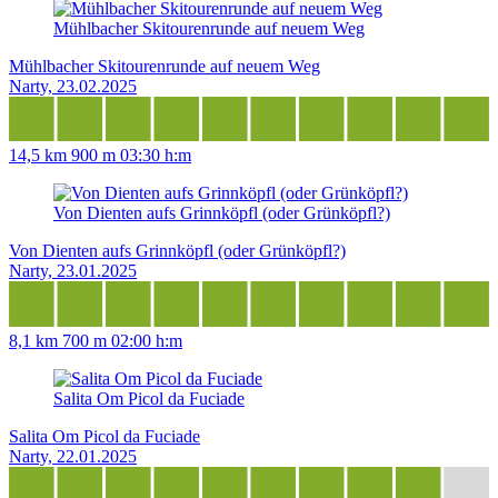
Mühlbacher Skitourenrunde auf neuem Weg
Mühlbacher Skitourenrunde auf neuem Weg
Narty, 23.02.2025
14,5 km
900 m
03:30 h:m
Von Dienten aufs Grinnköpfl (oder Grünköpfl?)
Von Dienten aufs Grinnköpfl (oder Grünköpfl?)
Narty, 23.01.2025
8,1 km
700 m
02:00 h:m
Salita Om Picol da Fuciade
Salita Om Picol da Fuciade
Narty, 22.01.2025