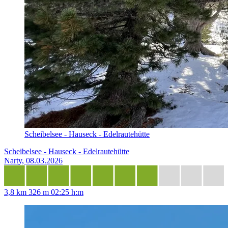
Scheibelsee - Hauseck - Edelrautehütte
Scheibelsee - Hauseck - Edelrautehütte
Narty, 08.03.2026
3,8 km
326 m
02:25 h:m