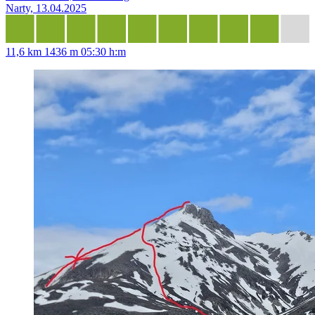
Narty, 13.04.2025
11,6 km
1436 m
05:30 h:m