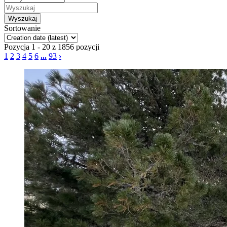
Sortowanie
Pozycja 1 - 20 z 1856 pozycji
1
2
3
4
5
6
...
93
›