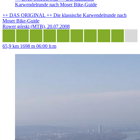
Karwendelrunde nach Moser Bike-Guide
++ DAS ORIGINAL ++ Die klassische Karwendelrunde nach
Moser Bike-Guide
Rower górski (MTB), 20.07.2008
65,9 km
1698 m
06:00 h:m