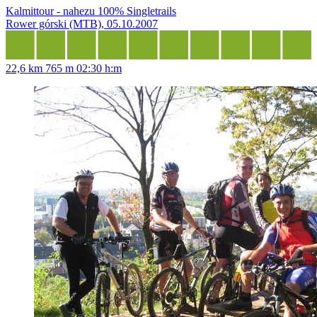
Kalmittour - nahezu 100% Singletrails
Rower górski (MTB), 05.10.2007
22,6 km
765 m
02:30 h:m