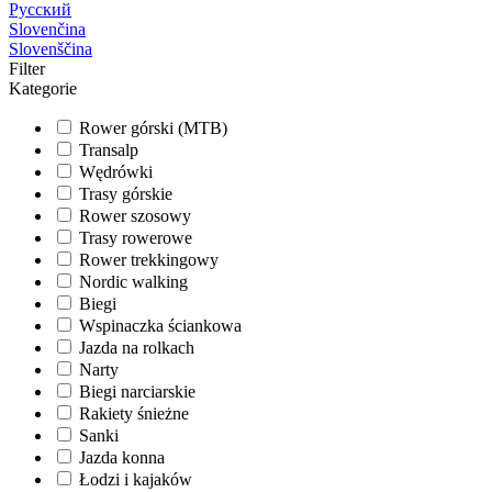
Русский
Slovenčina
Slovenščina
Filter
Kategorie
Rower górski (MTB)
Transalp
Wędrówki
Trasy górskie
Rower szosowy
Trasy rowerowe
Rower trekkingowy
Nordic walking
Biegi
Wspinaczka ściankowa
Jazda na rolkach
Narty
Biegi narciarskie
Rakiety śnieżne
Sanki
Jazda konna
Łodzi i kajaków