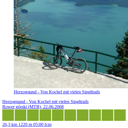
Herzogstand - Von Kochel mit vielen Singltrails
Herzogstand - Von Kochel mit vielen Singltrails
Rower górski (MTB), 22.06.2008
26,3 km
1220 m
05:00 h:m