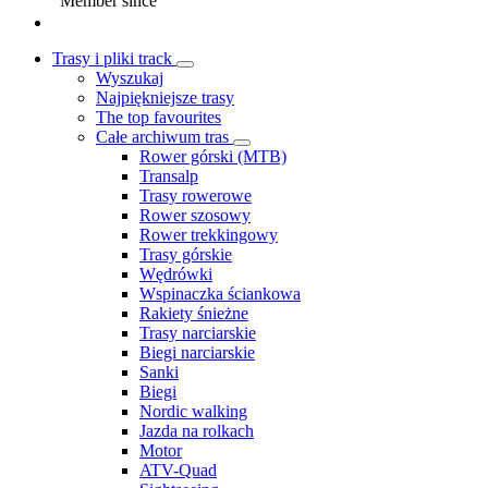
Member since
Trasy i pliki track
Wyszukaj
Najpiękniejsze trasy
The top favourites
Całe archiwum tras
Rower górski (MTB)
Transalp
Trasy rowerowe
Rower szosowy
Rower trekkingowy
Trasy górskie
Wędrówki
Wspinaczka ściankowa
Rakiety śnieżne
Trasy narciarskie
Biegi narciarskie
Sanki
Biegi
Nordic walking
Jazda na rolkach
Motor
ATV-Quad