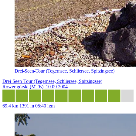
Drei-Seen-Tour (Tegernsee, Schliersee, Spitzingsee)
Drei-Seen-Tour (Tegernsee, Schliersee, Spitzingsee)
Rower górski (MTB), 10.09.2004
69,4 km
1391 m
05:40 h:m