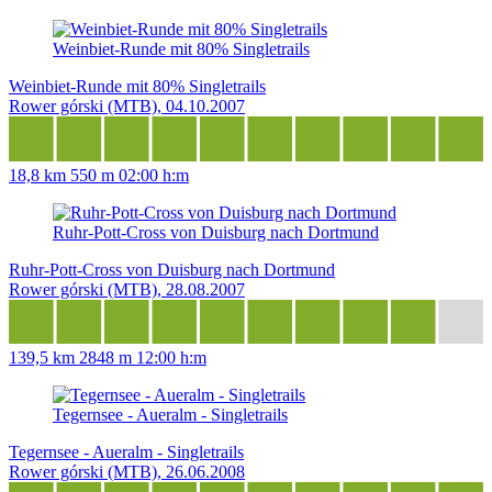
Weinbiet-Runde mit 80% Singletrails
Weinbiet-Runde mit 80% Singletrails
Rower górski (MTB), 04.10.2007
18,8 km
550 m
02:00 h:m
Ruhr-Pott-Cross von Duisburg nach Dortmund
Ruhr-Pott-Cross von Duisburg nach Dortmund
Rower górski (MTB), 28.08.2007
139,5 km
2848 m
12:00 h:m
Tegernsee - Aueralm - Singletrails
Tegernsee - Aueralm - Singletrails
Rower górski (MTB), 26.06.2008