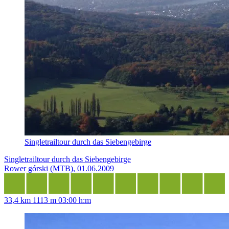
Singletrailtour durch das Siebengebirge
Singletrailtour durch das Siebengebirge
Rower górski (MTB), 01.06.2009
33,4 km
1113 m
03:00 h:m