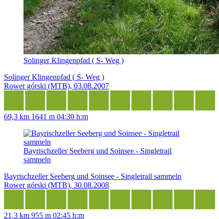
Solinger Klingenpfad ( S- Weg )
Solinger Klingenpfad ( S- Weg )
Rower górski (MTB), 03.08.2007
69,3 km
1641 m
04:30 h:m
Bayrischzeller Seeberg und Soinsee - Singletrail
sammeln
Bayrischzeller Seeberg und Soinsee - Singletrail sammeln
Rower górski (MTB), 30.08.2008
21,3 km
955 m
02:45 h:m