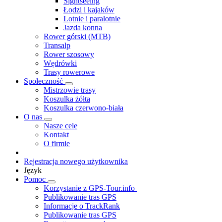
Sightseeing
Łodzi i kajaków
Lotnie i paralotnie
Jazda konna
Rower górski (MTB)
Transalp
Rower szosowy
Wędrówki
Trasy rowerowe
Społeczność
Mistrzowie trasy
Koszulka żółta
Koszulka czerwono-biała
O nas
Nasze cele
Kontakt
O firmie
Rejestracja nowego użytkownika
Język
Pomoc
Korzystanie z GPS-Tour.info
Publikowanie tras GPS
Informacje o TrackRank
Publikowanie tras GPS