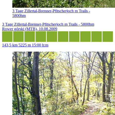
3 Tage Zillertal-Brenner-Pfitscherjoch m Trails -
5800hm
3 Tage Zillertal-Brenner-Pfitscherjoch m Trails - 5800hm
Rower górski (MTB), 10.08.2009
143,5 km
5225 m
15:00 h:m