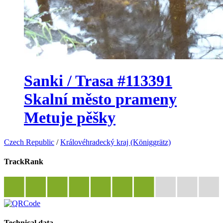
Sanki / Trasa #113391
Skalní město prameny
Metuje pěšky
Czech Republic
/
Královéhradecký kraj (Königgrätz)
TrackRank
Technical data