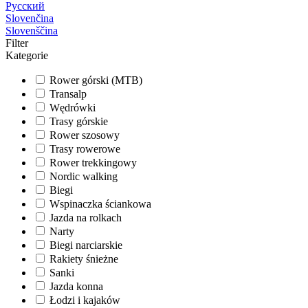
Русский
Slovenčina
Slovenščina
Filter
Kategorie
Rower górski (MTB)
Transalp
Wędrówki
Trasy górskie
Rower szosowy
Trasy rowerowe
Rower trekkingowy
Nordic walking
Biegi
Wspinaczka ściankowa
Jazda na rolkach
Narty
Biegi narciarskie
Rakiety śnieżne
Sanki
Jazda konna
Łodzi i kajaków