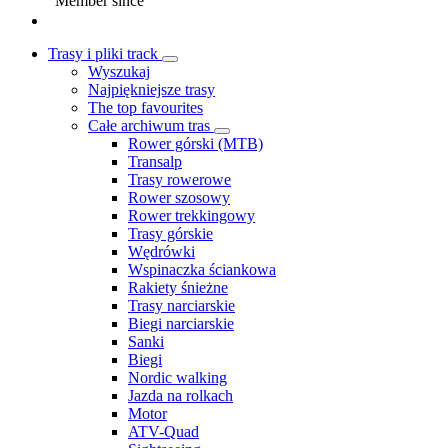
Member since
Trasy i pliki track
Wyszukaj
Najpiękniejsze trasy
The top favourites
Całe archiwum tras
Rower górski (MTB)
Transalp
Trasy rowerowe
Rower szosowy
Rower trekkingowy
Trasy górskie
Wędrówki
Wspinaczka ściankowa
Rakiety śnieżne
Trasy narciarskie
Biegi narciarskie
Sanki
Biegi
Nordic walking
Jazda na rolkach
Motor
ATV-Quad