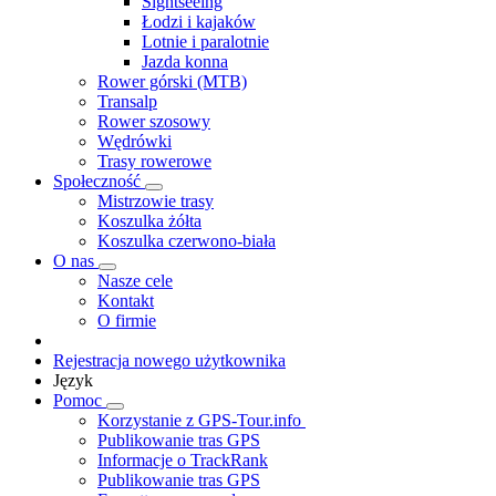
Sightseeing
Łodzi i kajaków
Lotnie i paralotnie
Jazda konna
Rower górski (MTB)
Transalp
Rower szosowy
Wędrówki
Trasy rowerowe
Społeczność
Mistrzowie trasy
Koszulka żółta
Koszulka czerwono-biała
O nas
Nasze cele
Kontakt
O firmie
Rejestracja nowego użytkownika
Język
Pomoc
Korzystanie z GPS-Tour.info
Publikowanie tras GPS
Informacje o TrackRank
Publikowanie tras GPS