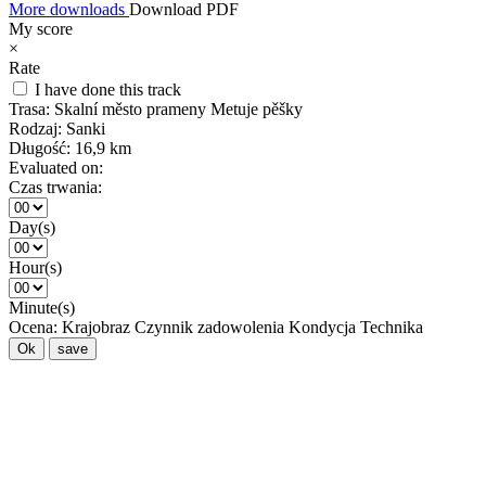
More downloads
Download PDF
My score
×
Rate
I have done this track
Trasa:
Skalní město prameny Metuje pěšky
Rodzaj:
Sanki
Długość:
16,9 km
Evaluated on:
Czas trwania:
Day(s)
Hour(s)
Minute(s)
Ocena:
Krajobraz
Czynnik zadowolenia
Kondycja
Technika
Ok
save