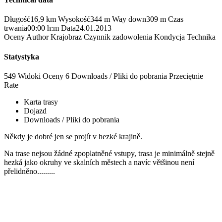
Długość
16,9 km
Wysokość
344 m
Way down
309 m
Czas
trwania
00:00 h:m
Data
24.01.2013
Oceny
Author
Krajobraz
Czynnik zadowolenia
Kondycja
Technika
Statystyka
549 Widoki
Oceny
6 Downloads / Pliki do pobrania
Przeciętnie
Rate
Karta trasy
Dojazd
Downloads / Pliki do pobrania
Někdy je dobré jen se projít v hezké krajině.
Na trase nejsou žádné zpoplatněné vstupy, trasa je minimálně stejně
hezká jako okruhy ve skalních městech a navíc většinou není
přelidněno.........