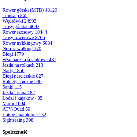
Rower górski (MTB)
48120
Transalp
865
Wędrówki
24993
Trasy górskie
4692
Rower szosowy
10444
Trasy rowerowe
8765
Rower trekkingowy
6084
Nordic walking
370
Biegi
1779
Wspinaczka ściankowa
487
Jazda na rolkach
213
Narty
1856
Biegi narciarskie
827
Rakiety śnieżne
590
Sanki
115
Jazda konna
182
Łodzi i kajaków
435
Motor
1094
ATV-Quad
59
Lotnie i paralotnie
132
Sightseeing
398
Społeczność