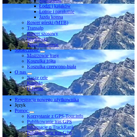
Sightseeing
Łodzi i kajaków
Lotnie i paralotnie
Jazda konna
Rower górski (MTB)
Transalp
Rower szosowy
Wędrówki
Trasy rowerowe
Społeczność
Mistrzowie trasy
Koszulka żółta
Koszulka czerwono-biała
O nas
Nasze cele
Kontakt
O firmie
Rejestracja nowego użytkownika
Język
Pomoc
Korzystanie z GPS-Tour.info
Publikowanie tras GPS
Informacje o TrackRank
Publikowanie tras GPS