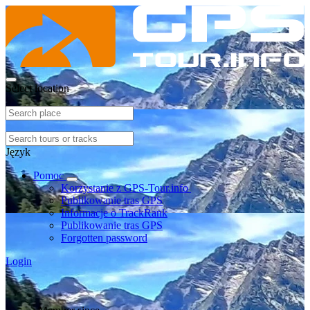
Select location
Język
Pomoc
Korzystanie z GPS-Tour.info
Publikowanie tras GPS
Informacje o TrackRank
Publikowanie tras GPS
Forgotten password
Login