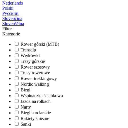
Nederlands
Polski
Русский
Slovenčina
Slovenščina
Filter
Kategorie
Rower górski (MTB)
Transalp
Wędrówki
Trasy górskie
Rower szosowy
Trasy rowerowe
Rower trekkingowy
Nordic walking
Biegi
Wspinaczka ściankowa
Jazda na rolkach
Narty
Biegi narciarskie
Rakiety śnieżne
Sanki