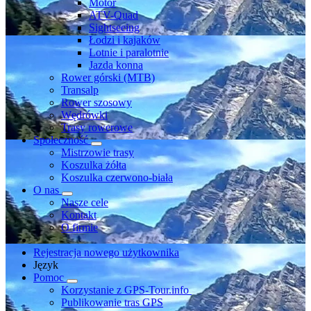
Motor
ATV-Quad
Sightseeing
Łodzi i kajaków
Lotnie i paralotnie
Jazda konna
Rower górski (MTB)
Transalp
Rower szosowy
Wędrówki
Trasy rowerowe
Społeczność
Mistrzowie trasy
Koszulka żółta
Koszulka czerwono-biała
O nas
Nasze cele
Kontakt
O firmie
Rejestracja nowego użytkownika
Język
Pomoc
Korzystanie z GPS-Tour.info
Publikowanie tras GPS