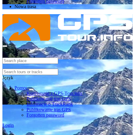
Forgotten password
Nowa trasa
Select location
Język
Pomoc
Korzystanie z GPS-Tour.info
Publikowanie tras GPS
Informacje o TrackRank
Publikowanie tras GPS
Forgotten password
Login