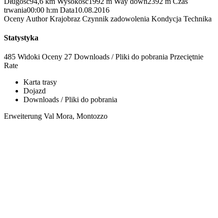
Długość
94,6 km
Wysokość
1992 m
Way down
2392 m
Czas
trwania
00:00 h:m
Data
10.08.2016
Oceny
Author
Krajobraz
Czynnik zadowolenia
Kondycja
Technika
Statystyka
485 Widoki
Oceny
27 Downloads / Pliki do pobrania
Przeciętnie
Rate
Karta trasy
Dojazd
Downloads / Pliki do pobrania
Erweiterung Val Mora, Montozzo