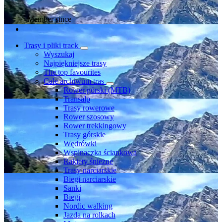
Member since
Trasy i pliki track
Wyszukaj
Najpiękniejsze trasy
The top favourites
Całe archiwum tras
Rower górski (MTB)
Transalp
Trasy rowerowe
Rower szosowy
Rower trekkingowy
Trasy górskie
Wędrówki
Wspinaczka ściankowa
Rakiety śnieżne
Trasy narciarskie
Biegi narciarskie
Sanki
Biegi
Nordic walking
Jazda na rolkach