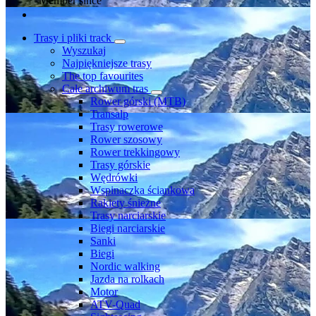
Member since
Trasy i pliki track
Wyszukaj
Najpiękniejsze trasy
The top favourites
Całe archiwum tras
Rower górski (MTB)
Transalp
Trasy rowerowe
Rower szosowy
Rower trekkingowy
Trasy górskie
Wędrówki
Wspinaczka ściankowa
Rakiety śnieżne
Trasy narciarskie
Biegi narciarskie
Sanki
Biegi
Nordic walking
Jazda na rolkach
Motor
ATV-Quad