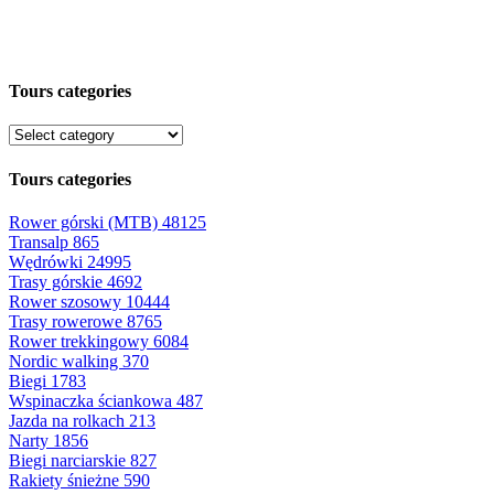
Tours categories
Tours categories
Rower górski (MTB)
48125
Transalp
865
Wędrówki
24995
Trasy górskie
4692
Rower szosowy
10444
Trasy rowerowe
8765
Rower trekkingowy
6084
Nordic walking
370
Biegi
1783
Wspinaczka ściankowa
487
Jazda na rolkach
213
Narty
1856
Biegi narciarskie
827
Rakiety śnieżne
590