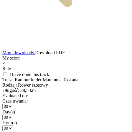
More downloads
Download PDF
My score
×
Rate
I have done this track
Trasa:
Radtour in der Maremma Toskana
Rodzaj:
Rower szosowy
Długość:
38,5 km
Evaluated on:
Czas trwania:
Day(s)
Hour(s)