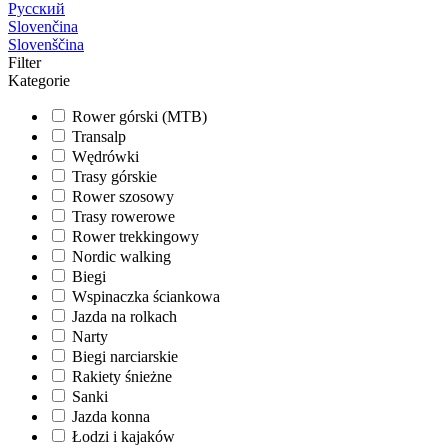
Русский
Slovenčina
Slovenščina
Filter
Kategorie
Rower górski (MTB)
Transalp
Wędrówki
Trasy górskie
Rower szosowy
Trasy rowerowe
Rower trekkingowy
Nordic walking
Biegi
Wspinaczka ściankowa
Jazda na rolkach
Narty
Biegi narciarskie
Rakiety śnieżne
Sanki
Jazda konna
Łodzi i kajaków