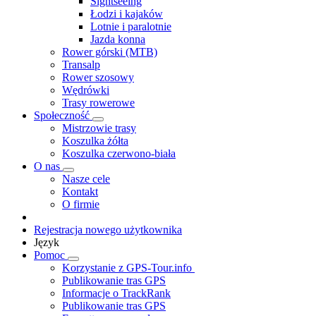
Sightseeing
Łodzi i kajaków
Lotnie i paralotnie
Jazda konna
Rower górski (MTB)
Transalp
Rower szosowy
Wędrówki
Trasy rowerowe
Społeczność
Mistrzowie trasy
Koszulka żółta
Koszulka czerwono-biała
O nas
Nasze cele
Kontakt
O firmie
Rejestracja nowego użytkownika
Język
Pomoc
Korzystanie z GPS-Tour.info
Publikowanie tras GPS
Informacje o TrackRank
Publikowanie tras GPS