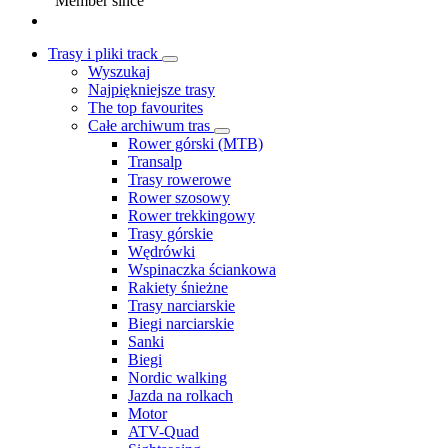
Member since
Trasy i pliki track
Wyszukaj
Najpiękniejsze trasy
The top favourites
Całe archiwum tras
Rower górski (MTB)
Transalp
Trasy rowerowe
Rower szosowy
Rower trekkingowy
Trasy górskie
Wędrówki
Wspinaczka ściankowa
Rakiety śnieżne
Trasy narciarskie
Biegi narciarskie
Sanki
Biegi
Nordic walking
Jazda na rolkach
Motor
ATV-Quad