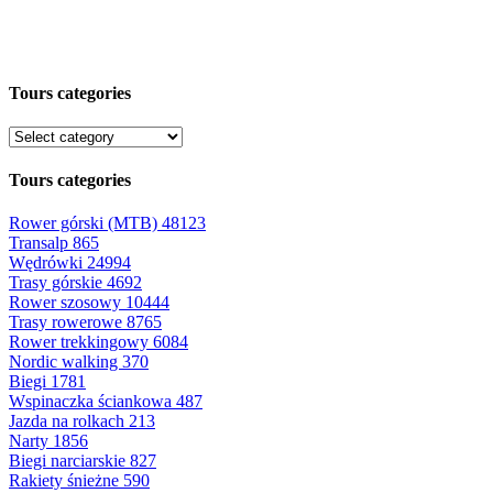
Tours categories
Tours categories
Rower górski (MTB)
48123
Transalp
865
Wędrówki
24994
Trasy górskie
4692
Rower szosowy
10444
Trasy rowerowe
8765
Rower trekkingowy
6084
Nordic walking
370
Biegi
1781
Wspinaczka ściankowa
487
Jazda na rolkach
213
Narty
1856
Biegi narciarskie
827
Rakiety śnieżne
590