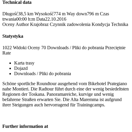
Technical data
Długość
38,5 km
Wysokość
774 m
Way down
796 m
Czas
trwania
00:00 h:m
Data
22.10.2016
Oceny
Author
Krajobraz
Czynnik zadowolenia
Kondycja
Technika
Statystyka
1022 Widoki
Oceny
70 Downloads / Pliki do pobrania
Przeciętnie
Rate
Karta trasy
Dojazd
Downloads / Pliki do pobrania
Schöne sportliche Roundtour ausgehend vom Bikehotel Prategiano
nahe Montieri. Die Radtour führt durch eine der wenig besiedeltsten
Regionen der Toskana. Panoramareiche, kurvige und wenig
befahrene Straßen erwarten Sie. Die Alta Maremma ist aufgrund
ihrer Steigungen auch hervorragend für Trainingcamps.
Further information at