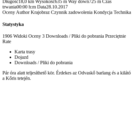
Długość
18,0 km
Wysokość
635 m
Way down
725 m
Czas
trwania
00:00 h:m
Data
28.10.2017
Oceny
Author
Krajobraz
Czynnik zadowolenia
Kondycja
Technika
Statystyka
1906 Widoki
Oceny
3 Downloads / Pliki do pobrania
Przeciętnie
Rate
Karta trasy
Dojazd
Downloads / Pliki do pobrania
Pár óra alatt teljesíthető kör. Érdekes az Odvaskő barlang és a kilátó
a Kőris tetején.