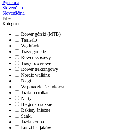
Русский
Slovenčina
Slovenščina
Filter
Kategorie
Rower górski (MTB)
Transalp
Wędrówki
Trasy górskie
Rower szosowy
Trasy rowerowe
Rower trekkingowy
Nordic walking
Biegi
Wspinaczka ściankowa
Jazda na rolkach
Narty
Biegi narciarskie
Rakiety śnieżne
Sanki
Jazda konna
Łodzi i kajaków