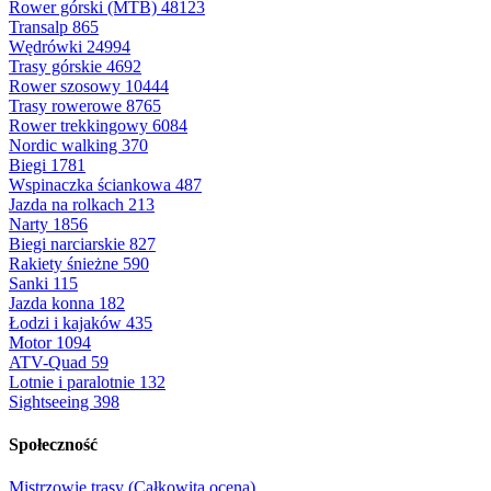
Rower górski (MTB)
48123
Transalp
865
Wędrówki
24994
Trasy górskie
4692
Rower szosowy
10444
Trasy rowerowe
8765
Rower trekkingowy
6084
Nordic walking
370
Biegi
1781
Wspinaczka ściankowa
487
Jazda na rolkach
213
Narty
1856
Biegi narciarskie
827
Rakiety śnieżne
590
Sanki
115
Jazda konna
182
Łodzi i kajaków
435
Motor
1094
ATV-Quad
59
Lotnie i paralotnie
132
Sightseeing
398
Społeczność
Mistrzowie trasy (Całkowita ocena)