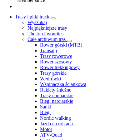
Member since
Trasy i pliki track
Wyszukaj
Najpiękniejsze trasy
The top favourites
Całe archiwum tras
Rower górski (MTB)
Transalp
Trasy rowerowe
Rower szosowy
Rower trekkingowy
Trasy górskie
Wędrówki
Wspinaczka ściankowa
Rakiety śnieżne
Trasy narciarskie
Biegi narciarskie
Sanki
Biegi
Nordic walking
Jazda na rolkach
Motor
ATV-Quad