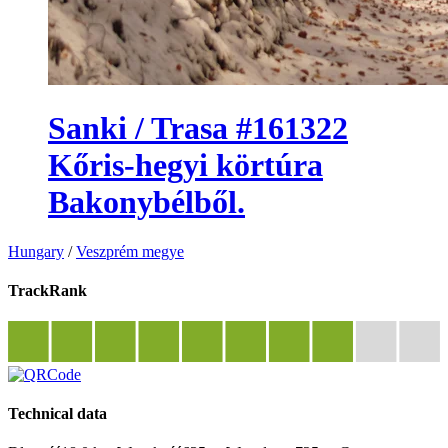
Sanki / Trasa #161322
Kőris-hegyi körtúra
Bakonybélből.
Hungary
/
Veszprém megye
TrackRank
Technical data