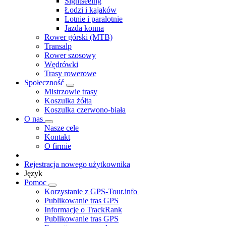
Sightseeing
Łodzi i kajaków
Lotnie i paralotnie
Jazda konna
Rower górski (MTB)
Transalp
Rower szosowy
Wędrówki
Trasy rowerowe
Społeczność
Mistrzowie trasy
Koszulka żółta
Koszulka czerwono-biała
O nas
Nasze cele
Kontakt
O firmie
Rejestracja nowego użytkownika
Język
Pomoc
Korzystanie z GPS-Tour.info
Publikowanie tras GPS
Informacje o TrackRank
Publikowanie tras GPS