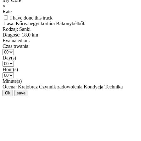
My score
×
Rate
I have done this track
Trasa:
Kőris-hegyi körtúra Bakonybélből.
Rodzaj:
Sanki
Długość:
18,0 km
Evaluated on:
Czas trwania:
Day(s)
Hour(s)
Minute(s)
Ocena:
Krajobraz
Czynnik zadowolenia
Kondycja
Technika
Ok
save