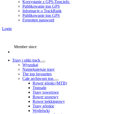
Korzystanie z GPS-Tour.info
Publikowanie tras GPS
Informacje o TrackRank
Publikowanie tras GPS
Forgotten password
Login
Member since
Trasy i pliki track
Wyszukaj
Najpiękniejsze trasy
The top favourites
Całe archiwum tras
Rower górski (MTB)
Transalp
Trasy rowerowe
Rower szosowy
Rower trekkingowy
Trasy górskie
Wędrówki