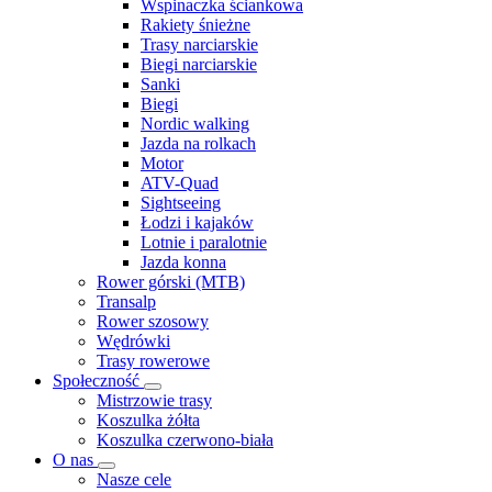
Wspinaczka ściankowa
Rakiety śnieżne
Trasy narciarskie
Biegi narciarskie
Sanki
Biegi
Nordic walking
Jazda na rolkach
Motor
ATV-Quad
Sightseeing
Łodzi i kajaków
Lotnie i paralotnie
Jazda konna
Rower górski (MTB)
Transalp
Rower szosowy
Wędrówki
Trasy rowerowe
Społeczność
Mistrzowie trasy
Koszulka żółta
Koszulka czerwono-biała
O nas
Nasze cele