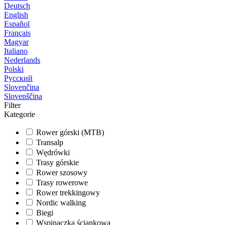
Deutsch
English
Español
Français
Magyar
Italiano
Nederlands
Polski
Русский
Slovenčina
Slovenščina
Filter
Kategorie
Rower górski (MTB)
Transalp
Wędrówki
Trasy górskie
Rower szosowy
Trasy rowerowe
Rower trekkingowy
Nordic walking
Biegi
Wspinaczka ściankowa