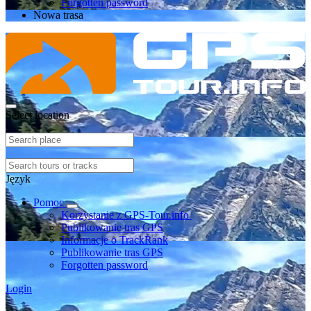
Forgotten password
Nowa trasa
Select location
Język
Pomoc
Korzystanie z GPS-Tour.info
Publikowanie tras GPS
Informacje o TrackRank
Publikowanie tras GPS
Forgotten password
Login