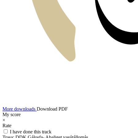
More downloads
Download PDF
My score
×
Rate
I have done this track
Trasa:
DDK Gálosfa- Abaliget vasútállomás