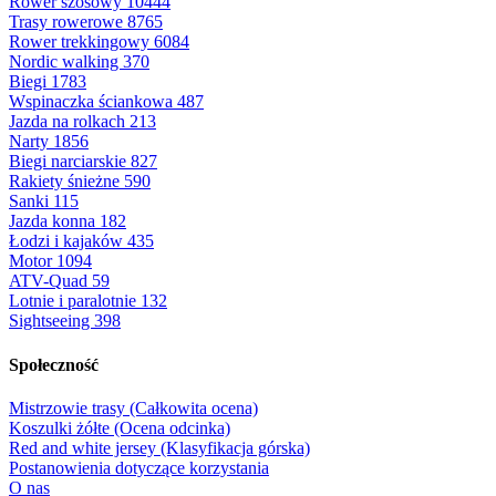
Rower szosowy
10444
Trasy rowerowe
8765
Rower trekkingowy
6084
Nordic walking
370
Biegi
1783
Wspinaczka ściankowa
487
Jazda na rolkach
213
Narty
1856
Biegi narciarskie
827
Rakiety śnieżne
590
Sanki
115
Jazda konna
182
Łodzi i kajaków
435
Motor
1094
ATV-Quad
59
Lotnie i paralotnie
132
Sightseeing
398
Społeczność
Mistrzowie trasy (Całkowita ocena)
Koszulki żółte (Ocena odcinka)
Red and white jersey (Klasyfikacja górska)
Postanowienia dotyczące korzystania
O nas