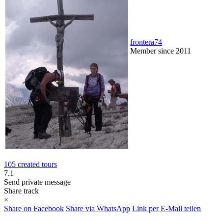
frontera74
Member since 2011
105 created tours
7.1
Send private message
Share track
×
Share on Facebook
Share via WhatsApp
Link per E-Mail teilen