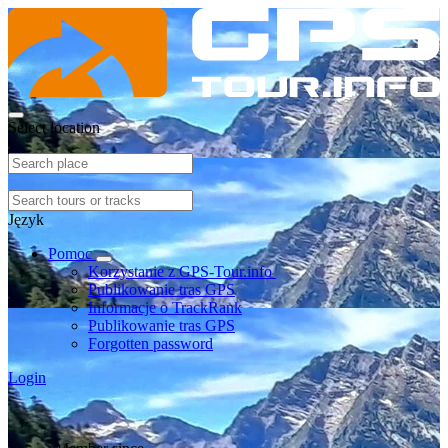
Select location
Język
Pomoc
Korzystanie z GPS-Tour.info
Publikowanie tras GPS
Informacje o TrackRank
Publikowanie tras GPS
Forgotten password
Login