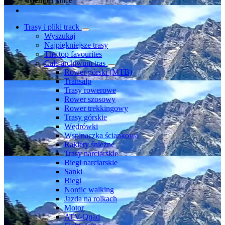
Member since
Trasy i pliki track
Wyszukaj
Najpiękniejsze trasy
The top favourites
Całe archiwum tras
Rower górski (MTB)
Transalp
Trasy rowerowe
Rower szosowy
Rower trekkingowy
Trasy górskie
Wędrówki
Wspinaczka ściankowa
Rakiety śnieżne
Trasy narciarskie
Biegi narciarskie
Sanki
Biegi
Nordic walking
Jazda na rolkach
Motor
ATV-Quad