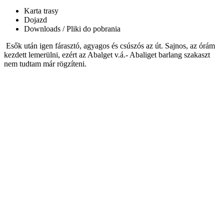
Karta trasy
Dojazd
Downloads / Pliki do pobrania
Esők után igen fárasztó, agyagos és csúszós az út. Sajnos, az órám
kezdett lemerülni, ezért az Abalget v.á.- Abaliget barlang szakaszt
nem tudtam már rögzíteni.