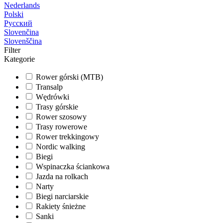
Nederlands
Polski
Русский
Slovenčina
Slovenščina
Filter
Kategorie
Rower górski (MTB)
Transalp
Wędrówki
Trasy górskie
Rower szosowy
Trasy rowerowe
Rower trekkingowy
Nordic walking
Biegi
Wspinaczka ściankowa
Jazda na rolkach
Narty
Biegi narciarskie
Rakiety śnieżne
Sanki