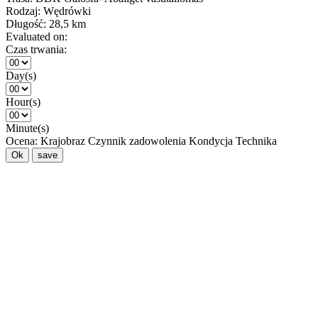
Rodzaj:
Wędrówki
Długość:
28,5 km
Evaluated on:
Czas trwania:
Day(s)
Hour(s)
Minute(s)
Ocena:
Krajobraz
Czynnik zadowolenia
Kondycja
Technika
Ok
save