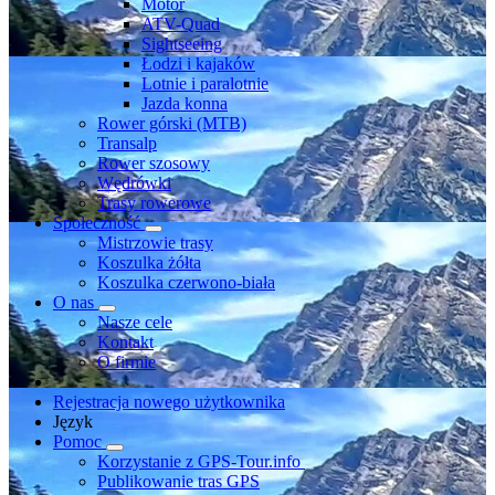
Motor
ATV-Quad
Sightseeing
Łodzi i kajaków
Lotnie i paralotnie
Jazda konna
Rower górski (MTB)
Transalp
Rower szosowy
Wędrówki
Trasy rowerowe
Społeczność
Mistrzowie trasy
Koszulka żółta
Koszulka czerwono-biała
O nas
Nasze cele
Kontakt
O firmie
Rejestracja nowego użytkownika
Język
Pomoc
Korzystanie z GPS-Tour.info
Publikowanie tras GPS