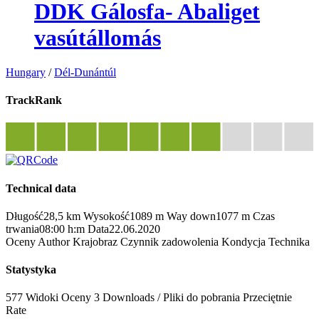
DDK Gálosfa- Abaliget
vasútállomás
Hungary
/
Dél-Dunántúl
TrackRank
Technical data
Długość
28,5 km
Wysokość
1089 m
Way down
1077 m
Czas
trwania
08:00 h:m
Data
22.06.2020
Oceny
Author
Krajobraz
Czynnik zadowolenia
Kondycja
Technika
Statystyka
577 Widoki
Oceny
3 Downloads / Pliki do pobrania
Przeciętnie
Rate