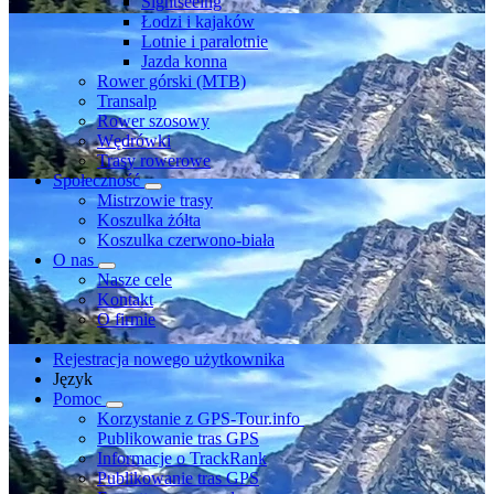
Sightseeing
Łodzi i kajaków
Lotnie i paralotnie
Jazda konna
Rower górski (MTB)
Transalp
Rower szosowy
Wędrówki
Trasy rowerowe
Społeczność
Mistrzowie trasy
Koszulka żółta
Koszulka czerwono-biała
O nas
Nasze cele
Kontakt
O firmie
Rejestracja nowego użytkownika
Język
Pomoc
Korzystanie z GPS-Tour.info
Publikowanie tras GPS
Informacje o TrackRank
Publikowanie tras GPS