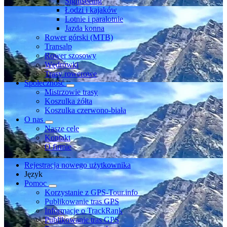
Sightseeing
Łodzi i kajaków
Lotnie i paralotnie
Jazda konna
Rower górski (MTB)
Transalp
Rower szosowy
Wędrówki
Trasy rowerowe
Społeczność
Mistrzowie trasy
Koszulka żółta
Koszulka czerwono-biała
O nas
Nasze cele
Kontakt
O firmie
Rejestracja nowego użytkownika
Język
Pomoc
Korzystanie z GPS-Tour.info
Publikowanie tras GPS
Informacje o TrackRank
Publikowanie tras GPS