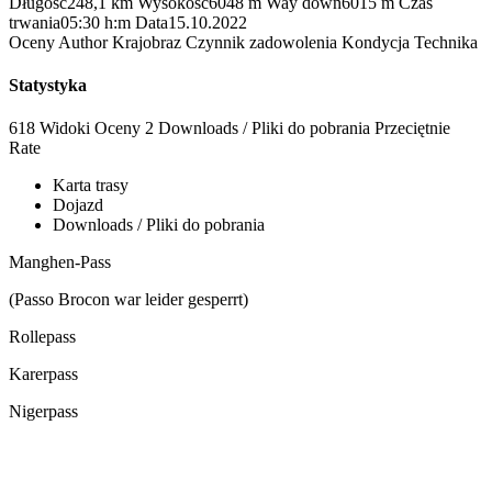
Długość
248,1 km
Wysokość
6048 m
Way down
6015 m
Czas
trwania
05:30 h:m
Data
15.10.2022
Oceny
Author
Krajobraz
Czynnik zadowolenia
Kondycja
Technika
Statystyka
618 Widoki
Oceny
2 Downloads / Pliki do pobrania
Przeciętnie
Rate
Karta trasy
Dojazd
Downloads / Pliki do pobrania
Manghen-Pass
(Passo Brocon war leider gesperrt)
Rollepass
Karerpass
Nigerpass