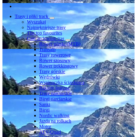
Member since
Trasy i pliki track
Wyszukaj
Najpiękniejsze trasy
The top favourites
Całe archiwum tras
Rower górski (MTB)
Transalp
Trasy rowerowe
Rower szosowy
Rower trekkingowy
Trasy górskie
Wędrówki
Wspinaczka ściankowa
Rakiety śnieżne
Trasy narciarskie
Biegi narciarskie
Sanki
Biegi
Nordic walking
Jazda na rolkach
Motor
ATV-Quad