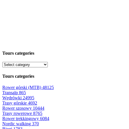
Tours categories
Tours categories
Rower górski (MTB)
48125
Transalp
865
Wędrówki
24995
Trasy górskie
4692
Rower szosowy
10444
Trasy rowerowe
8765
Rower trekkingowy
6084
Nordic walking
370
Biegi
1783