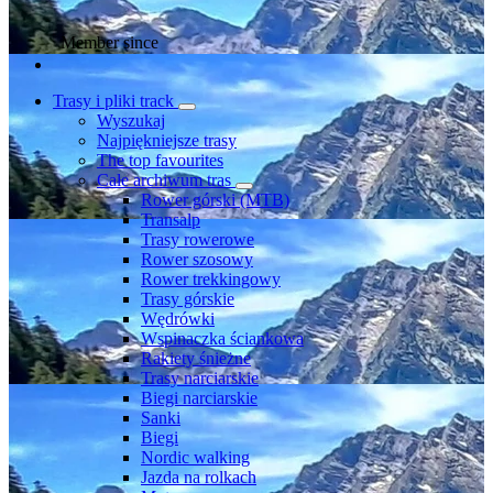
Member since
Trasy i pliki track
Wyszukaj
Najpiękniejsze trasy
The top favourites
Całe archiwum tras
Rower górski (MTB)
Transalp
Trasy rowerowe
Rower szosowy
Rower trekkingowy
Trasy górskie
Wędrówki
Wspinaczka ściankowa
Rakiety śnieżne
Trasy narciarskie
Biegi narciarskie
Sanki
Biegi
Nordic walking
Jazda na rolkach