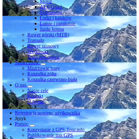
Motor
ATV-Quad
Sightseeing
Łodzi i kajaków
Lotnie i paralotnie
Jazda konna
Rower górski (MTB)
Transalp
Rower szosowy
Wędrówki
Trasy rowerowe
Społeczność
Mistrzowie trasy
Koszulka żółta
Koszulka czerwono-biała
O nas
Nasze cele
Kontakt
O firmie
Rejestracja nowego użytkownika
Język
Pomoc
Korzystanie z GPS-Tour.info
Publikowanie tras GPS