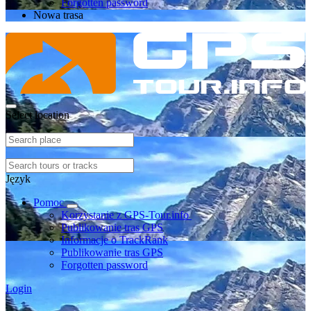
Forgotten password
Nowa trasa
Select location
Język
Pomoc
Korzystanie z GPS-Tour.info
Publikowanie tras GPS
Informacje o TrackRank
Publikowanie tras GPS
Forgotten password
Login