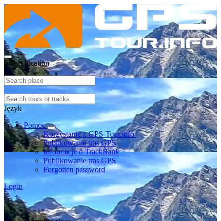
Select location
Język
Pomoc
Korzystanie z GPS-Tour.info
Publikowanie tras GPS
Informacje o TrackRank
Publikowanie tras GPS
Forgotten password
Login