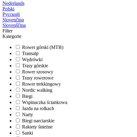
Nederlands
Polski
Русский
Slovenčina
Slovenščina
Filter
Kategorie
Rower górski (MTB)
Transalp
Wędrówki
Trasy górskie
Rower szosowy
Trasy rowerowe
Rower trekkingowy
Nordic walking
Biegi
Wspinaczka ściankowa
Jazda na rolkach
Narty
Biegi narciarskie
Rakiety śnieżne
Sanki