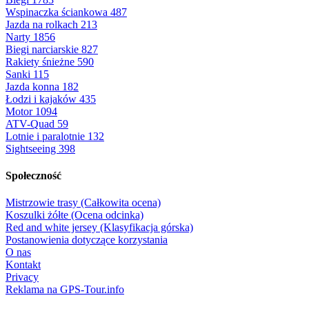
Wspinaczka ściankowa
487
Jazda na rolkach
213
Narty
1856
Biegi narciarskie
827
Rakiety śnieżne
590
Sanki
115
Jazda konna
182
Łodzi i kajaków
435
Motor
1094
ATV-Quad
59
Lotnie i paralotnie
132
Sightseeing
398
Społeczność
Mistrzowie trasy (Całkowita ocena)
Koszulki żółte (Ocena odcinka)
Red and white jersey (Klasyfikacja górska)
Postanowienia dotyczące korzystania
O nas
Kontakt
Privacy
Reklama na GPS-Tour.info